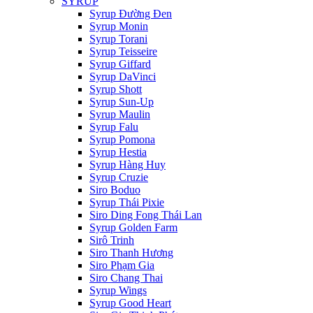
SYRUP
Syrup Đường Đen
Syrup Monin
Syrup Torani
Syrup Teisseire
Syrup Giffard
Syrup DaVinci
Syrup Shott
Syrup Sun-Up
Syrup Maulin
Syrup Falu
Syrup Pomona
Syrup Hestia
Syrup Hàng Huy
Syrup Cruzie
Siro Boduo
Syrup Thái Pixie
Siro Ding Fong Thái Lan
Syrup Golden Farm
Sirô Trinh
Siro Thanh Hương
Siro Phạm Gia
Siro Chang Thai
Syrup Wings
Syrup Good Heart