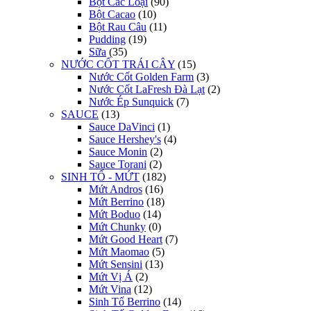
Bột Các Loại
(90)
Bột Cacao
(10)
Bột Rau Câu
(11)
Pudding
(19)
Sữa
(35)
NƯỚC CỐT TRÁI CÂY
(15)
Nước Cốt Golden Farm
(3)
Nước Cốt LaFresh Đà Lạt
(2)
Nước Ép Sunquick
(7)
SAUCE
(13)
Sauce DaVinci
(1)
Sauce Hershey's
(4)
Sauce Monin
(2)
Sauce Torani
(2)
SINH TỐ - MỨT
(182)
Mứt Andros
(16)
Mứt Berrino
(18)
Mứt Boduo
(14)
Mứt Chunky
(0)
Mứt Good Heart
(7)
Mứt Maomao
(5)
Mứt Sensini
(13)
Mứt Vị Á
(2)
Mứt Vina
(12)
Sinh Tố Berrino
(14)