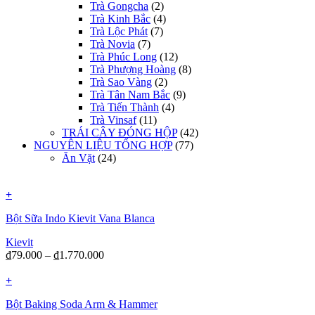
Trà Gongcha
(2)
Trà Kinh Bắc
(4)
Trà Lộc Phát
(7)
Trà Novia
(7)
Trà Phúc Long
(12)
Trà Phượng Hoàng
(8)
Trà Sao Vàng
(2)
Trà Tân Nam Bắc
(9)
Trà Tiến Thành
(4)
Trà Vinsaf
(11)
TRÁI CÂY ĐÓNG HỘP
(42)
NGUYÊN LIỆU TỔNG HỢP
(77)
Ăn Vặt
(24)
+
Bột Sữa Indo Kievit Vana Blanca
Kievit
₫
79.000
–
₫
1.770.000
+
Bột Baking Soda Arm & Hammer