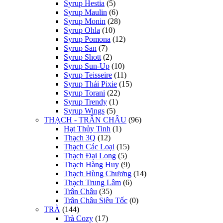
Syrup Hestia
(5)
Syrup Maulin
(6)
Syrup Monin
(28)
Syrup Ohla
(10)
Syrup Pomona
(12)
Syrup San
(7)
Syrup Shott
(2)
Syrup Sun-Up
(10)
Syrup Teisseire
(11)
Syrup Thái Pixie
(15)
Syrup Torani
(22)
Syrup Trendy
(1)
Syrup Wings
(5)
THẠCH - TRÂN CHÂU
(96)
Hạt Thủy Tinh
(1)
Thạch 3Q
(12)
Thạch Các Loại
(15)
Thạch Đại Long
(5)
Thạch Hàng Huy
(9)
Thạch Hùng Chương
(14)
Thạch Trung Lâm
(6)
Trân Châu
(35)
Trân Châu Siêu Tốc
(0)
TRÀ
(144)
Trà Cozy
(17)