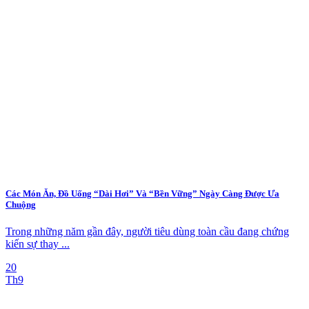
Các Món Ăn, Đồ Uống “Dài Hơi” Và “Bền Vững” Ngày Càng Được Ưa
Chuộng
Trong những năm gần đây, người tiêu dùng toàn cầu đang chứng
kiến sự thay ...
20
Th9