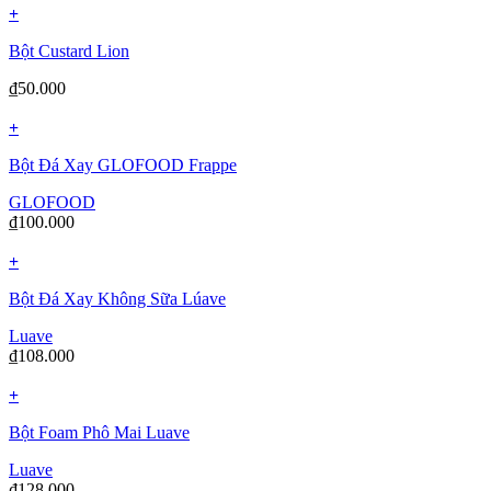
+
Bột Custard Lion
₫
50.000
+
Bột Đá Xay GLOFOOD Frappe
GLOFOOD
₫
100.000
+
Bột Đá Xay Không Sữa Lúave
Luave
₫
108.000
+
Bột Foam Phô Mai Luave
Luave
₫
128.000