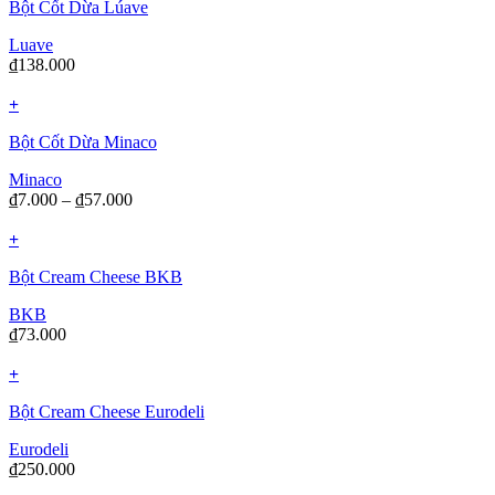
Bột Cốt Dừa Lúave
Luave
₫
138.000
+
Bột Cốt Dừa Minaco
Minaco
₫
7.000
–
₫
57.000
+
Bột Cream Cheese BKB
BKB
₫
73.000
+
Bột Cream Cheese Eurodeli
Eurodeli
₫
250.000