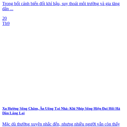
Trong bối cảnh biến đổi khí hậu, suy thoái môi trường và gia tăng
dân ...
20
Th9
Xu Hướng Sống Chậm, Ăn Uống Tại Nhà: Khi Nhịp Sống Hiện Đại Hối Hả
Dần Lắng Lại
Mặc dù thường xuyên nhắc đến, nhưng nhiều người vẫn còn thấy