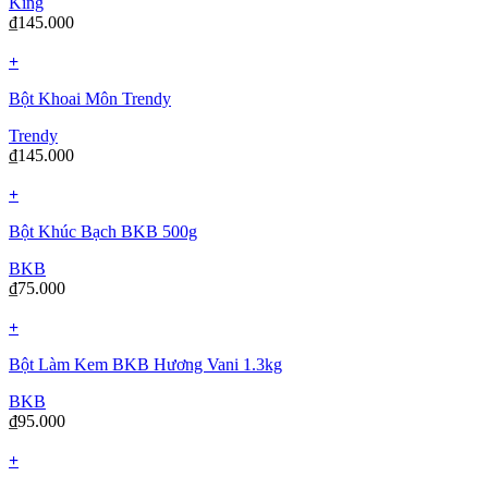
King
₫
145.000
+
Bột Khoai Môn Trendy
Trendy
₫
145.000
+
Bột Khúc Bạch BKB 500g
BKB
₫
75.000
+
Bột Làm Kem BKB Hương Vani 1.3kg
BKB
₫
95.000
+