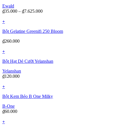
Ewald
₫
35.000
–
₫
7.625.000
+
Bột Gelatine Greenifi 250 Bloom
₫
260.000
+
Bột Hạt Dẻ Cười Yelanshan
Yelanshan
₫
120.000
+
Bột Kem Béo B One Milky
B-One
₫
60.000
+