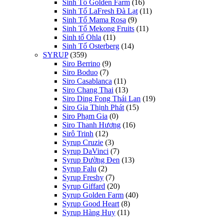
Sinh Tố Golden Farm
(16)
Sinh Tố LaFresh Đà Lạt
(11)
Sinh Tố Mama Rosa
(9)
Sinh Tố Mekong Fruits
(11)
Sinh tố Ohla
(11)
Sinh Tố Osterberg
(14)
SYRUP
(359)
Siro Berrino
(9)
Siro Boduo
(7)
Siro Casablanca
(11)
Siro Chang Thai
(13)
Siro Ding Fong Thái Lan
(19)
Siro Gia Thịnh Phát
(15)
Siro Phạm Gia
(0)
Siro Thanh Hương
(16)
Sirô Trinh
(12)
Syrup Cruzie
(3)
Syrup DaVinci
(7)
Syrup Đường Đen
(13)
Syrup Falu
(2)
Syrup Freshy
(7)
Syrup Giffard
(20)
Syrup Golden Farm
(40)
Syrup Good Heart
(8)
Syrup Hàng Huy
(11)