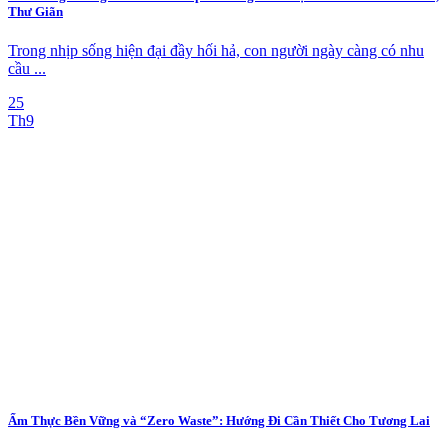
Thư Giãn
Trong nhịp sống hiện đại đầy hối hả, con người ngày càng có nhu
cầu ...
25
Th9
Ẩm Thực Bền Vững và “Zero Waste”: Hướng Đi Cần Thiết Cho Tương Lai