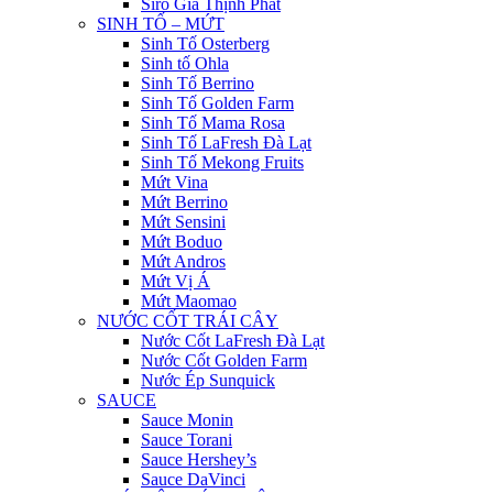
Siro Gia Thịnh Phát
SINH TỐ – MỨT
Sinh Tố Osterberg
Sinh tố Ohla
Sinh Tố Berrino
Sinh Tố Golden Farm
Sinh Tố Mama Rosa
Sinh Tố LaFresh Đà Lạt
Sinh Tố Mekong Fruits
Mứt Vina
Mứt Berrino
Mứt Sensini
Mứt Boduo
Mứt Andros
Mứt Vị Á
Mứt Maomao
NƯỚC CỐT TRÁI CÂY
Nước Cốt LaFresh Đà Lạt
Nước Cốt Golden Farm
Nước Ép Sunquick
SAUCE
Sauce Monin
Sauce Torani
Sauce Hershey’s
Sauce DaVinci