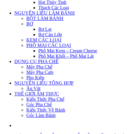
Hạt Thủy Tinh
Thạch Các Loại
NGUYÊN LIỆU LÀM BÁNH
BỘT LÀM BÁNH
BƠ
Bơ Lạt
Bơ Cán Lớp
KEM CÁC LOẠI
PHÔ MAI CÁC LOẠI
Phô Mai Kem – Cream Cheese
Phô Mai Khối – Phô Mai Lát
DỤNG CỤ PHA CHẾ
Máy Pha Chế
Máy Pha Cafe
Phụ Kiện
NGUYÊN LIỆU TỔNG HỢP
Ăn Vặt
THẾ GIỚI ẨM THỰC
Kiến Thức Pha Chế
Góc Pha Chế
Kiến Thức Về Bánh
Góc Làm Bánh