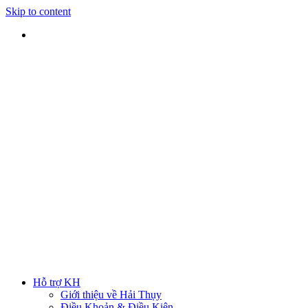
Skip to content
SHIP TOÀN QUỐC
Nhận hàng tại nhà
TƯ VẤN TRỰC TIẾP
Rút ngắn thời gian lựa chọn
ĐẢM BẢO CHẤT LƯỢNG
Sản phẩm chính hãng
HOTLINE
0938 379 489
|
0933 205 220
Hỗ trợ KH
Giới thiệu về Hải Thụy
Điều Khoản & Điều Kiện