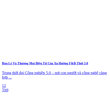
Bán Lẻ Và Thương Mại Điện Tử Của Xu Hướng F&B Thời 5.0
Trong thời đại Công nghiệp 5.0 – nơi con người và công nghệ cùng
hợp ...
12
Th9