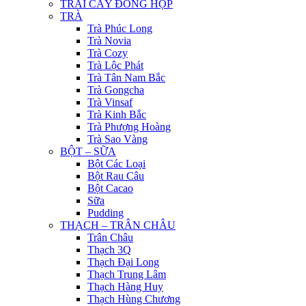
TRÁI CÂY ĐÓNG HỘP
TRÀ
Trà Phúc Long
Trà Novia
Trà Cozy
Trà Lộc Phát
Trà Tân Nam Bắc
Trà Gongcha
Trà Vinsaf
Trà Kinh Bắc
Trà Phượng Hoàng
Trà Sao Vàng
BỘT – SỮA
Bột Các Loại
Bột Rau Câu
Bột Cacao
Sữa
Pudding
THẠCH – TRÂN CHÂU
Trân Châu
Thạch 3Q
Thạch Đại Long
Thạch Trung Lâm
Thạch Hàng Huy
Thạch Hùng Chương