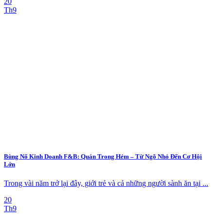
20
Th9
Bùng Nổ Kinh Doanh F&B: Quán Trong Hẻm – Từ Ngõ Nhỏ Đến Cơ Hội
Lớn
Trong vài năm trở lại đây, giới trẻ và cả những người sành ăn tại ...
20
Th9