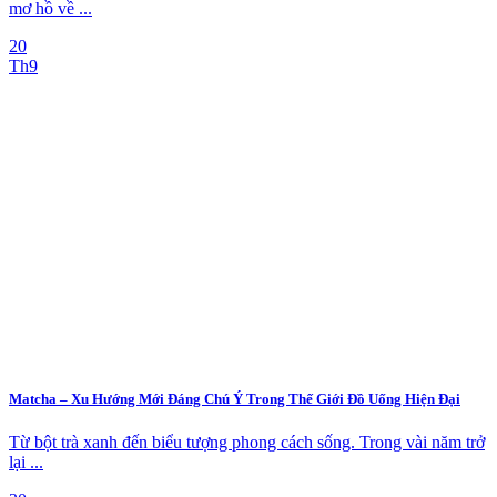
mơ hồ về ...
20
Th9
Matcha – Xu Hướng Mới Đáng Chú Ý Trong Thế Giới Đồ Uống Hiện Đại
Từ bột trà xanh đến biểu tượng phong cách sống. Trong vài năm trở
lại ...