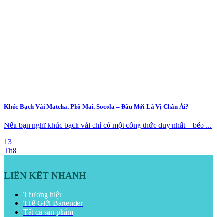
Khúc Bạch Vải Matcha, Phô Mai, Socola – Đâu Mới Là Vị Chân Ái?
Nếu bạn nghĩ khúc bạch vải chỉ có một công thức duy nhất – béo ...
13
Th8
LIÊN KẾT NHANH
Thương hiệu
Thế Giới Bartender
Tất cả sản phẩm