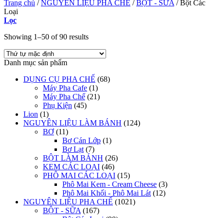
Trang chủ
/
NGUYÊN LIỆU PHA CHẾ
/
BỘT - SỮA
/
Bột Các
Loại
Lọc
Showing 1–50 of 90 results
Danh mục sản phẩm
DỤNG CỤ PHA CHẾ
(68)
Máy Pha Cafe
(1)
Máy Pha Chế
(21)
Phụ Kiện
(45)
Lion
(1)
NGUYÊN LIỆU LÀM BÁNH
(124)
BƠ
(11)
Bơ Cán Lớp
(1)
Bơ Lạt
(7)
BỘT LÀM BÁNH
(26)
KEM CÁC LOẠI
(46)
PHÔ MAI CÁC LOẠI
(15)
Phô Mai Kem - Cream Cheese
(3)
Phô Mai Khối - Phô Mai Lát
(12)
NGUYÊN LIỆU PHA CHẾ
(1021)
BỘT - SỮA
(167)