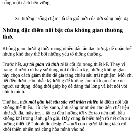
sống một cách bền vững.
Xu hướng “sống chậm” là làn gió mới của đời sống hiện đại
Những đặc điểm nổi bật của không gian thưởng
thức
Không gian thưởng thức mang nhiều dấu ấn đặc trưng, dễ nhận biết
nhưng khó thay thế bởi những yếu tố thông thường.
Trước hết,
sự tối giản và tinh tế
là cốt lõi trong thiết kế. Thay vì
trang trí rườm rà hay sử dụng nội thất cầu kỳ, những không gian
này chọn cách giảm thiểu để gia tăng chiều sâu trải nghiệm. Mỗi chi
tiết đều được cân nhắc kỹ lưỡng để không làm rối loạn cảm xúc
người sử dụng, đồng thời giúp họ dễ dàng thả lỏng và kết nối với
chính mình.
Thứ hai, một
mối gắn kết sâu sắc
với thiên nhiên
là điểm nổi bật
không thể thiếu. Từ cây xanh, ánh sáng tự nhiên cho đến chất liệu
như gỗ, đá, mây tre… tất cả đều hướng tới việc tạo nên một bầu
không khí trong lành, gần gũi. Đây cũng là biểu hiện rõ nét của xu
hướng thiết kế “biophilic design” – nơi con người không tách rời
khỏi thiên nhiên mà cùng hòa mình vào nó.