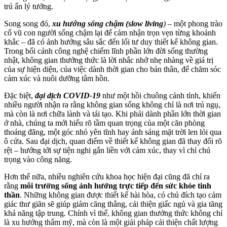
trú ẩn lý tưởng.
Song song đó,
xu hướng sống chậm (slow living
)
– một phong trào
cổ vũ con người sống chậm lại để cảm nhận trọn vẹn từng khoảnh
khắc – đã có ảnh hưởng sâu sắc đến lối tư duy thiết kế không gian.
Trong bối cảnh công nghệ chiếm lĩnh phần lớn đời sống thường
nhật, không gian thưởng thức là lời nhắc nhở nhẹ nhàng về giá trị
của sự hiện diện, của việc dành thời gian cho bản thân, để chăm sóc
cảm xúc và nuôi dưỡng tâm hồn.
Đặc biệt,
đại dịch COVID-19
như một hồi chuông cảnh tỉnh, khiến
nhiều người nhận ra rằng không gian sống không chỉ là nơi trú ngụ,
mà còn là nơi chữa lành và tái tạo. Khi phải dành phần lớn thời gian
ở nhà, chúng ta mới hiểu rõ tầm quan trọng của một căn phòng
thoáng đãng, một góc nhỏ yên tĩnh hay ánh sáng mặt trời len lỏi qua
ô cửa. Sau đại dịch, quan điểm về thiết kế không gian đã thay đổi rõ
rệt – hướng tới sự tiện nghi gắn liền với cảm xúc, thay vì chỉ chú
trọng vào công năng.
Hơn thế nữa, nhiều nghiên cứu khoa học hiện đại cũng đã chỉ ra
rằng
môi trường sống ảnh hưởng trực tiếp đến sức khỏe tinh
thần
. Những không gian được thiết kế hài hòa, có chủ đích tạo cảm
giác thư giãn sẽ giúp giảm căng thẳng, cải thiện giấc ngủ và gia tăng
khả năng tập trung. Chính vì thế, không gian thưởng thức không chỉ
là xu hướng thẩm mỹ, mà còn là một giải pháp cải thiện chất lượng