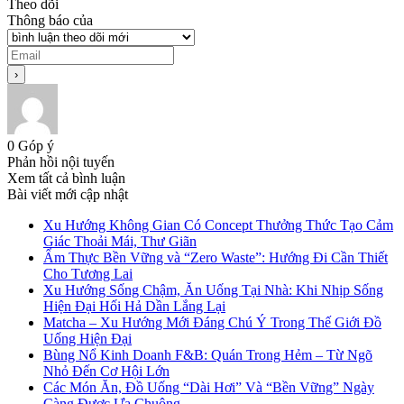
Theo dõi
Thông báo của
0
Góp ý
Phản hồi nội tuyến
Xem tất cả bình luận
Bài viết mới cập nhật
Xu Hướng Không Gian Có Concept Thưởng Thức Tạo Cảm
Giác Thoải Mái, Thư Giãn
Ẩm Thực Bền Vững và “Zero Waste”: Hướng Đi Cần Thiết
Cho Tương Lai
Xu Hướng Sống Chậm, Ăn Uống Tại Nhà: Khi Nhịp Sống
Hiện Đại Hối Hả Dần Lắng Lại
Matcha – Xu Hướng Mới Đáng Chú Ý Trong Thế Giới Đồ
Uống Hiện Đại
Bùng Nổ Kinh Doanh F&B: Quán Trong Hẻm – Từ Ngõ
Nhỏ Đến Cơ Hội Lớn
Các Món Ăn, Đồ Uống “Dài Hơi” Và “Bền Vững” Ngày
Càng Được Ưa Chuộng