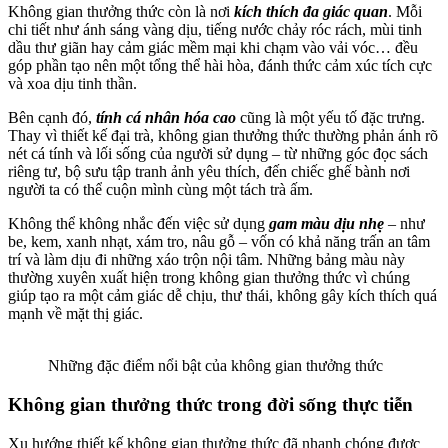
Không gian thưởng thức còn là nơi
kích thích đa giác quan
. Mỗi
chi tiết như ánh sáng vàng dịu, tiếng nước chảy róc rách, mùi tinh
dầu thư giãn hay cảm giác mềm mại khi chạm vào vải vóc… đều
góp phần tạo nên một tổng thể hài hòa, đánh thức cảm xúc tích cực
và xoa dịu tinh thần.
Bên cạnh đó,
tính cá nhân hóa cao
cũng là một yếu tố đặc trưng.
Thay vì thiết kế đại trà, không gian thưởng thức thường phản ánh rõ
nét cá tính và lối sống của người sử dụng – từ những góc đọc sách
riêng tư, bộ sưu tập tranh ảnh yêu thích, đến chiếc ghế bành nơi
người ta có thể cuộn mình cùng một tách trà ấm.
Không thể không nhắc đến việc sử dụng
gam màu dịu nhẹ
– như
be, kem, xanh nhạt, xám tro, nâu gỗ – vốn có khả năng trấn an tâm
trí và làm dịu đi những xáo trộn nội tâm. Những bảng màu này
thường xuyên xuất hiện trong không gian thưởng thức vì chúng
giúp tạo ra một cảm giác dễ chịu, thư thái, không gây kích thích quá
mạnh về mặt thị giác.
Những đặc điểm nổi bật của không gian thưởng thức
Không gian thưởng thức trong đời sống thực tiễn
Xu hướng thiết kế không gian thưởng thức đã nhanh chóng được