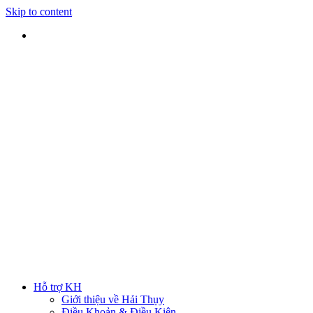
Skip to content
SHIP TOÀN QUỐC
Nhận hàng tại nhà
TƯ VẤN TRỰC TIẾP
Rút ngắn thời gian lựa chọn
ĐẢM BẢO CHẤT LƯỢNG
Sản phẩm chính hãng
HOTLINE
0938 379 489
|
0933 205 220
Hỗ trợ KH
Giới thiệu về Hải Thụy
Điều Khoản & Điều Kiện