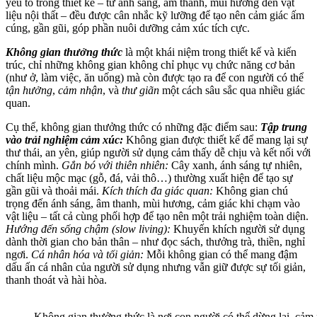
yếu tố trong thiết kế – từ ánh sáng, âm thanh, mùi hương đến vật
liệu nội thất – đều được cân nhắc kỹ lưỡng để tạo nên cảm giác ấm
cúng, gần gũi, góp phần nuôi dưỡng cảm xúc tích cực.
Không gian thưởng thức
là một khái niệm trong thiết kế và kiến
trúc, chỉ những không gian không chỉ phục vụ chức năng cơ bản
(như ở, làm việc, ăn uống) mà còn được tạo ra để con người có thể
tận hưởng
,
cảm nhận
, và
thư giãn
một cách sâu sắc qua nhiều giác
quan.
Cụ thể, không gian thưởng thức có những đặc điểm sau:
Tập trung
vào trải nghiệm cảm xúc:
Không gian được thiết kế để mang lại sự
thư thái, an yên, giúp người sử dụng cảm thấy dễ chịu và kết nối với
chính mình.
Gắn bó với thiên nhiên:
Cây xanh, ánh sáng tự nhiên,
chất liệu mộc mạc (gỗ, đá, vải thô…) thường xuất hiện để tạo sự
gần gũi và thoải mái.
Kích thích đa giác quan:
Không gian chú
trọng đến ánh sáng, âm thanh, mùi hương, cảm giác khi chạm vào
vật liệu – tất cả cùng phối hợp để tạo nên một trải nghiệm toàn diện.
Hướng đến sống chậm (slow living):
Khuyến khích người sử dụng
dành thời gian cho bản thân – như đọc sách, thưởng trà, thiền, nghỉ
ngơi.
Cá nhân hóa và tối giản:
Mỗi không gian có thể mang đậm
dấu ấn cá nhân của người sử dụng nhưng vẫn giữ được sự tối giản,
thanh thoát và hài hòa.
Không gian thưởng thức là nơi con người có thể dừng lại, cảm