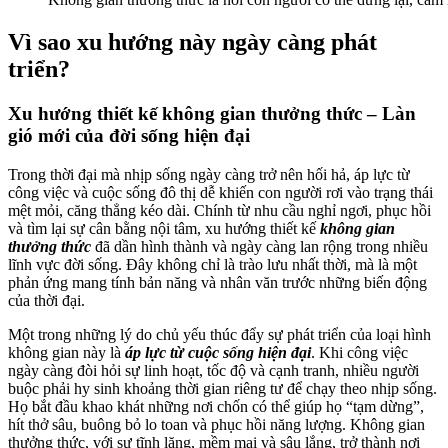
Vì sao xu hướng này ngày càng phát
triển?
Xu hướng thiết kế không gian thưởng thức – Làn
gió mới của đời sống hiện đại
Trong thời đại mà nhịp sống ngày càng trở nên hối hả, áp lực từ
công việc và cuộc sống đô thị dễ khiến con người rơi vào trạng thái
mệt mỏi, căng thẳng kéo dài. Chính từ nhu cầu nghỉ ngơi, phục hồi
và tìm lại sự cân bằng nội tâm, xu hướng thiết kế
không gian
thưởng thức
đã dần hình thành và ngày càng lan rộng trong nhiều
lĩnh vực đời sống. Đây không chỉ là trào lưu nhất thời, mà là một
phản ứng mang tính bản năng và nhân văn trước những biến động
của thời đại.
Một trong những lý do chủ yếu thúc đẩy sự phát triển của loại hình
không gian này là
áp lực từ cuộc sống hiện đại
. Khi công việc
ngày càng đòi hỏi sự linh hoạt, tốc độ và cạnh tranh, nhiều người
buộc phải hy sinh khoảng thời gian riêng tư để chạy theo nhịp sống.
Họ bắt đầu khao khát những nơi chốn có thể giúp họ “tạm dừng”,
hít thở sâu, buông bỏ lo toan và phục hồi năng lượng. Không gian
thưởng thức, với sự tĩnh lặng, mềm mại và sâu lắng, trở thành nơi