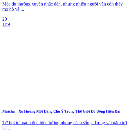
Mặc dù thường xuyên nhắc đến, nhưng nhiều người vẫn còn thấy
mơ hồ về ...
20
Th9
Matcha – Xu Hướng Mới Đáng Chú Ý Trong Thế Giới Đồ Uống Hiện Đại
Từ bột trà xanh đến biểu tượng phong cách sống. Trong vài năm trở
lại ...