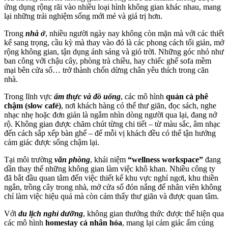
ứng dụng rộng rãi vào nhiều loại hình không gian khác nhau, mang
lại những trải nghiệm sống mới mẻ và giá trị hơn.
Trong
nhà ở
, nhiều người ngày nay không còn mặn mà với các thiết
kế sang trọng, cầu kỳ mà thay vào đó là các phong cách tối giản, mở
rộng không gian, tận dụng ánh sáng và gió trời. Những góc nhỏ như
ban công với chậu cây, phòng trà chiều, hay chiếc ghế sofa mềm
mại bên cửa sổ… trở thành chốn dừng chân yêu thích trong căn
nhà.
Trong lĩnh vực
ẩm thực và đồ uống
, các mô hình
quán cà phê
chậm (slow café)
, nơi khách hàng có thể thư giãn, đọc sách, nghe
nhạc nhẹ hoặc đơn giản là ngắm nhìn dòng người qua lại, đang nở
rộ. Không gian được chăm chút từng chi tiết – từ màu sắc, âm nhạc
đến cách sắp xếp bàn ghế – để mỗi vị khách đều có thể tận hưởng
cảm giác được sống chậm lại.
Tại môi trường
văn phòng
, khái niệm
“wellness workspace”
đang
dần thay thế những không gian làm việc khô khan. Nhiều công ty
đã bắt đầu quan tâm đến việc thiết kế khu vực nghỉ ngơi, khu thiền
ngắn, trồng cây trong nhà, mở cửa sổ đón nắng để nhân viên không
chỉ làm việc hiệu quả mà còn cảm thấy thư giãn và được quan tâm.
Với
du lịch nghỉ dưỡng
, không gian thưởng thức được thể hiện qua
các mô hình
homestay cá nhân hóa
, mang lại cảm giác ấm cúng