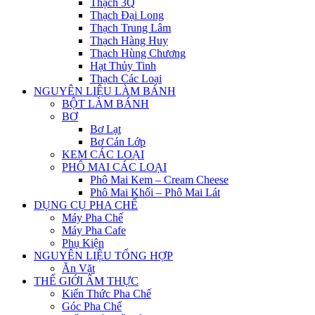
Thạch 3Q
Thạch Đại Long
Thạch Trung Lâm
Thạch Hàng Huy
Thạch Hùng Chương
Hạt Thủy Tinh
Thạch Các Loại
NGUYÊN LIỆU LÀM BÁNH
BỘT LÀM BÁNH
BƠ
Bơ Lạt
Bơ Cán Lớp
KEM CÁC LOẠI
PHÔ MAI CÁC LOẠI
Phô Mai Kem – Cream Cheese
Phô Mai Khối – Phô Mai Lát
DỤNG CỤ PHA CHẾ
Máy Pha Chế
Máy Pha Cafe
Phụ Kiện
NGUYÊN LIỆU TỔNG HỢP
Ăn Vặt
THẾ GIỚI ẨM THỰC
Kiến Thức Pha Chế
Góc Pha Chế