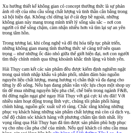
Xu hướng thiết kế không gian có concept thưởng thức là sự phản
ánh rõ rệt của nhu cầu sống chất lượng và tinh thần cân bằng trong
xã hội hiện đại. Không chỉ dừng lại ở cái đẹp bề ngoài, những
không gian này mang trong mình triết lý sống sâu sắc – nơi con
người có thể sống chậm, cảm nhận nhiều hơn và tìm lại sự an yên
trong tâm hồn.
Trong tương lai, khi công nghệ và đô thị hóa tiếp tục phát triển,
những không gian mang tính thưởng thức sẽ càng trở nên quan
trọng – như những ốc đảo nhỏ giữa thế giới hiện đại, nơi con người
tìm thấy chính mình qua từng khoảnh khắc tĩnh lặng và bình yên.
Hải Thụy cam kết các sản phẩm đều được kiểm định nghiêm ngặt
trong quá trình nhập khẩu và phân phối, nhằm đảm bảo nguồn
nguyên liệu chất lượng, mang hương vị chân thật và đa dạng cho
từng ly đồ uống. Nếu bạn đang phân vân việc lựa chọn một shop uy
tín để mua những nguyên liệu pha chế, chế biến trong ngành F&B,
thì đừng ngần ngại ghé ngay Hải Thụy với giá cực kì ưu đãi! Với
nhiều năm hoạt động trong lĩnh vực, chúng tôi phân phối hàng
chính hãng, nguồn gốc xuất xứ rõ ràng. Chắc rằng không những
phục vụ khách hàng những sản phẩm chất lượng mà còn cả dịch vụ,
chế độ chăm sóc khách hàng với phương châm tận tình nhất. Hy
vọng rằng qua Hải Thụy bạn đã tìm được sản phẩm phù hợp phục
vụ cho nhu cầu pha chế của mình. Nếu quý khách có nhu cầu mua