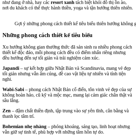
như đang ở nhà, hay các
resort xanh
tách biệt khỏi đô thị ồn ào,
nơi du khách có thể thực hành thiền, yoga và tận hưởng thiên nhiên.
Gợi ý những phong cách thiết kế tiêu biểu thiên hướng không 
Những phong cách thiết kế tiêu biểu
Xu hướng không gian thưởng thức đã sản sinh ra nhiều phong cách
thiết kế độc đáo, mỗi phong cách đều có điểm nhấn riêng nhưng
đều hướng đến sự tối giản và trải nghiệm cảm xúc.
Japandi
– sự kết hợp giữa Nhật Bản và Scandinavia, mang vẻ đẹp
tối giản nhưng vẫn ấm cúng, đề cao vật liệu tự nhiên và tính tiện
nghi.
Wabi-Sabi
– phong cách Nhật Bản cổ điển, tôn vinh vẻ đẹp của sự
không hoàn hảo, cũ kỹ và mộc mạc, mang lại cảm giác chân thật và
sâu lắng.
Zen
– đậm chất thiền định, tập trung vào sự yên tĩnh, cân bằng và
thanh lọc tâm trí.
Bohemian nhẹ nhàng
– phóng khoáng, sáng tạo, linh hoạt nhưng
vẫn giữ sự tinh tế, phù hợp với những tâm hồn tự do.