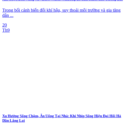
Trong bối cảnh biến đổi khí hậu, suy thoái môi trường và gia tăng
dân ...
20
Th9
Xu Hướng Sống Chậm, Ăn Uống Tại Nhà: Khi Nhịp Sống Hiện Đại Hối Hả
Dần Lắng Lại