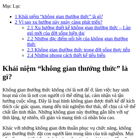
Mục Lục
1
Khái niệm “không gian thưởng thức” là gì?
2
Vì sao xu hướng này ngày càng phát triển?
2.1
Xu hướng thiết kế không gian thưởng thức – Làn
gió mới của đời sống hiện đại
2.2
Những đặc điểm nổi bật của không gian thưởng
thức
2.3
Không gian thưởng thức trong đời sống thực tiễn
2.4
Những phong cách thiết kế tiêu biểu
Khái niệm “không gian thưởng thức” là
gì?
Không gian thưởng thức không chỉ là nơi để ở, làm việc hay sinh
hoạt mà còn là nơi con người có thể dừng lại, cảm nhận và tận
hưởng cuộc sống. Đây là loại hình không gian được thiết kế để kích
thích các giác quan, mang đến trải nghiệm thư thái, dễ chịu cả về thể
chất lẫn tinh thần. Những không gian này thường gắn liền với sự
tĩnh lặng, tự nhiên, tối giản và mang tính cá nhân hóa cao.
Khác với những không gian đơn thuần phục vụ chức năng, không
gian thưởng thức đặt con người làm trung tâm của trải nghiệm. Mọi