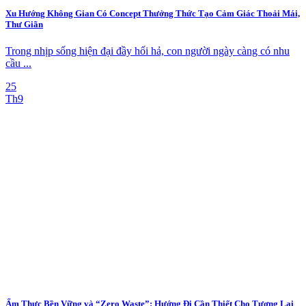
Xu Hướng Không Gian Có Concept Thưởng Thức Tạo Cảm Giác Thoải Mái,
Thư Giãn
Trong nhịp sống hiện đại đầy hối hả, con người ngày càng có nhu
cầu ...
25
Th9
Ẩm Thực Bền Vững và “Zero Waste”: Hướng Đi Cần Thiết Cho Tương Lai