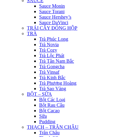
SAUCE
Sauce Monin
Sauce Torani
Sauce Hershey’s
Sauce DaVinci
TRÁI CÂY ĐÓNG HỘP
TRÀ
Trà Phúc Long
Trà Novia
Trà Cozy
Trà Lộc Phát
Trà Tân Nam Bắc
Trà Gongcha
Trà Vinsaf
Trà Kinh Bắc
Trà Phượng Hoàng
Trà Sao Vàng
BỘT – SỮA
Bột Các Loại
Bột Rau Câu
Bột Cacao
Sữa
Pudding
THẠCH – TRÂN CHÂU
Trân Châu