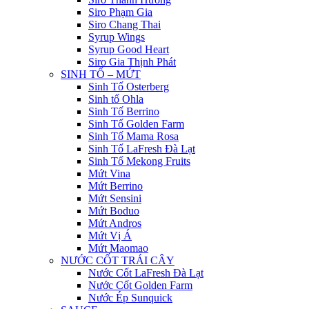
Siro Phạm Gia
Siro Chang Thai
Syrup Wings
Syrup Good Heart
Siro Gia Thịnh Phát
SINH TỐ – MỨT
Sinh Tố Osterberg
Sinh tố Ohla
Sinh Tố Berrino
Sinh Tố Golden Farm
Sinh Tố Mama Rosa
Sinh Tố LaFresh Đà Lạt
Sinh Tố Mekong Fruits
Mứt Vina
Mứt Berrino
Mứt Sensini
Mứt Boduo
Mứt Andros
Mứt Vị Á
Mứt Maomao
NƯỚC CỐT TRÁI CÂY
Nước Cốt LaFresh Đà Lạt
Nước Cốt Golden Farm
Nước Ép Sunquick