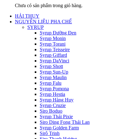
Chưa có sản phẩm trong giỏ hàng.
HẢI THỤY
NGUYÊN LIỆU PHA CHẾ
SYRUP
Syrup Đường Đen
Syrup Monin
Syrup Torani
Syrup Teisseire
Syrup Giffard
Syrup DaVinci
Syrup Shott
Syrup Sun-Up
Syrup Maulin
Syrup Falu
Syrup Pomona
Syrup Hestia
Syrup Hàng Huy
Syrup Cruzie
Siro Boduo
Syrup Thái Pixie
Siro Ding Fong Thái Lan
Syrup Golden Farm
Sirô Trinh
Siro Thanh Hương