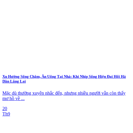
Xu Hướng Sống Chậm, Ăn Uống Tại Nhà: Khi Nhịp Sống Hiện Đại Hối Hả
Dần Lắng Lại
Mặc dù thường xuyên nhắc đến, nhưng nhiều người vẫn còn thấy
mơ hồ về ...
20
Th9