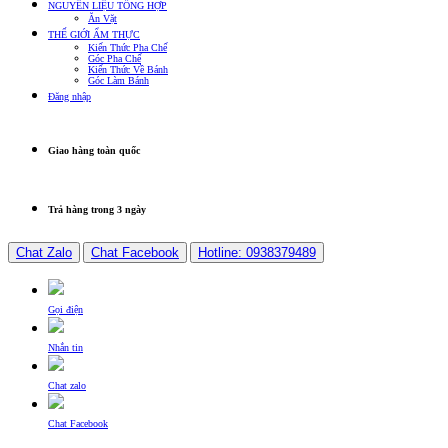
NGUYÊN LIỆU TỔNG HỢP
Ăn Vặt
THẾ GIỚI ẨM THỰC
Kiến Thức Pha Chế
Góc Pha Chế
Kiến Thức Về Bánh
Góc Làm Bánh
Đăng nhập
Giao hàng toàn quốc
Trả hàng trong 3 ngày
Chat Zalo
Chat Facebook
Hotline: 0938379489
Gọi điện
Nhắn tin
Chat zalo
Chat Facebook