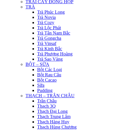
TRÁI CÂY ĐÓNG HỘP
TRÀ
Trà Phúc Long
Trà Novia
Trà Cozy
Trà Lộc Phát
Trà Tân Nam Bắc
Trà Gongcha
Trà Vinsaf
Trà Kinh Bắc
Trà Phượng Hoàng
Trà Sao Vàng
BỘT – SỮA
Bột Các Loại
Bột Rau Câu
Bột Cacao
Sữa
Pudding
THẠCH – TRÂN CHÂU
Trân Châu
Thạch 3Q
Thạch Đại Long
Thạch Trung Lâm
Thạch Hàng Huy
Thạch Hùng Chương