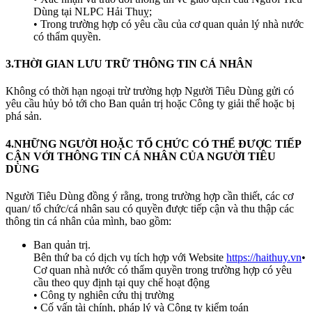
Dùng tại NLPC Hải Thuỵ;
• Trong trường hợp có yêu cầu của cơ quan quản lý nhà nước
có thẩm quyền.
3.THỜI GIAN LƯU TRỮ THÔNG TIN CÁ NHÂN
Không có thời hạn ngoại trừ trường hợp Người Tiêu Dùng gửi có
yêu cầu hủy bỏ tới cho Ban quản trị hoặc Công ty giải thể hoặc bị
phá sản.
4.NHỮNG NGƯỜI HOẶC TỔ CHỨC CÓ THỂ ĐƯỢC TIẾP
CẬN VỚI THÔNG TIN CÁ NHÂN CỦA NGƯỜI TIÊU
DÙNG
Người Tiêu Dùng đồng ý rằng, trong trường hợp cần thiết, các cơ
quan/ tổ chức/cá nhân sau có quyền được tiếp cận và thu thập các
thông tin cá nhân của mình, bao gồm:
Ban quản trị.
Bên thứ ba có dịch vụ tích hợp với Website
https://haithuy.vn
•
Cơ quan nhà nước có thẩm quyền trong trường hợp có yêu
cầu theo quy định tại quy chế hoạt động
• Công ty nghiên cứu thị trường
• Cố vấn tài chính, pháp lý và Công ty kiểm toán