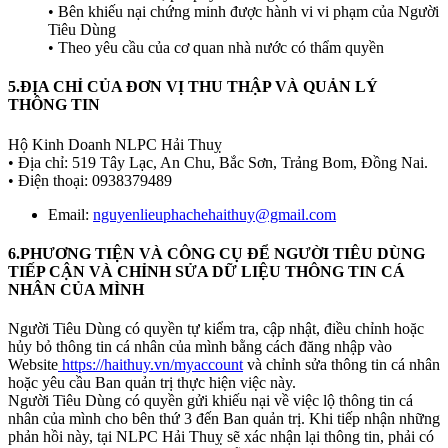
• Bên khiếu nại chứng minh được hành vi vi phạm của Người
Tiêu Dùng
• Theo yêu cầu của cơ quan nhà nước có thẩm quyền
5.ĐỊA CHỈ CỦA ĐƠN VỊ THU THẬP VÀ QUẢN LÝ
THÔNG TIN
Hộ Kinh Doanh NLPC Hải Thuỵ
• Địa chỉ: 519 Tây Lạc, An Chu, Bắc Sơn, Trảng Bom, Đồng Nai.
• Điện thoại: 0938379489
Email:
nguyenlieuphachehaithuy@gmail.com
6.PHƯƠNG TIỆN VÀ CÔNG CỤ ĐỂ NGƯỜI TIÊU DÙNG
TIẾP CẬN VÀ CHỈNH SỬA DỮ LIỆU THÔNG TIN CÁ
NHÂN CỦA MÌNH
Người Tiêu Dùng có quyền tự kiểm tra, cập nhật, điều chỉnh hoặc
hủy bỏ thông tin cá nhân của mình bằng cách đăng nhập vào
Website
https://haithuy.vn/myaccount
và chỉnh sửa thông tin cá nhân
hoặc yêu cầu Ban quản trị thực hiện việc này.
Người Tiêu Dùng có quyền gửi khiếu nại về việc lộ thông tin cá
nhân của mình cho bên thứ 3 đến Ban quản trị. Khi tiếp nhận những
phản hồi này, tại NLPC Hải Thuỵ sẽ xác nhận lại thông tin, phải có