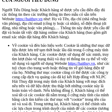
CỦA NGƯỜI TIÊU DÙNG
Người Tiêu Dùng hoặc Khách hàng sẽ được yêu cầu điền đầy đủ
các thông tin theo các trường thông tin theo mẫu có sẵn trên
Website
https://haithuy.vn
như: Họ và Tên, địa chỉ (nhà riêng hoặc
văn phòng), địa chỉ email (công ty hoặc cá nhân), số điện thoại (di
động, nhà riêng hoặc văn phòng),… Thông tin này được yêu cầu để
đặt và hoàn tất việc đặt hàng online của Khách hàng (bao gồm gửi
email xác nhận đặt hàng đến Khách hàng).
Về cookie và đèn báo hiệu web: Cookie là những thư mục dữ
liệu được lưu trữ tạm thời hoặc lâu dài trong ổ cứng máy tính
của Khách hàng. Các cookie được sử dụng để xác minh, truy
tìm lượt (bảo vệ trạng thái) và duy trì thông tin cụ thể về việc
sử dụng và người sử dụng Website
https://haithuy.vn
, như các
tuỳ chọn cho trang web hoặc thông tin về giỏ hàng điện tử
của họ. Những thư mục cookie cũng có thể được các công ty
cung cấp dịch vụ quảng cáo đã ký kết Hợp đồng với NLPC
Hải Thuỵ đặt trong máy tính của Khách hàng với mục đích
nêu trên và dữ liệu được thu thập bởi những cookie này là
hoàn toàn vô danh. Nếu không đồng ý, Khách hàng có thể
xoá tất cả các cookie đã nằm trong ổ cứng máy tính của mình
bằng cách tìm kiếm các thư mục với “cookie” trong tên của
nó và xoá đi. Trong tương lai, Khách hàng có thể chỉnh sửa
các lựa chọn trong trình duyệt của mình để các cookie (tương