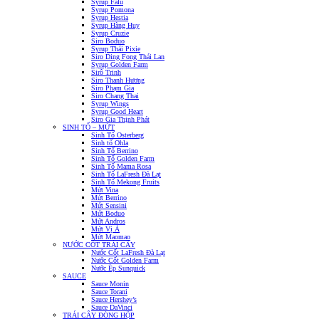
Syrup Falu
Syrup Pomona
Syrup Hestia
Syrup Hàng Huy
Syrup Cruzie
Siro Boduo
Syrup Thái Pixie
Siro Ding Fong Thái Lan
Syrup Golden Farm
Sirô Trinh
Siro Thanh Hương
Siro Phạm Gia
Siro Chang Thai
Syrup Wings
Syrup Good Heart
Siro Gia Thịnh Phát
SINH TỐ – MỨT
Sinh Tố Osterberg
Sinh tố Ohla
Sinh Tố Berrino
Sinh Tố Golden Farm
Sinh Tố Mama Rosa
Sinh Tố LaFresh Đà Lạt
Sinh Tố Mekong Fruits
Mứt Vina
Mứt Berrino
Mứt Sensini
Mứt Boduo
Mứt Andros
Mứt Vị Á
Mứt Maomao
NƯỚC CỐT TRÁI CÂY
Nước Cốt LaFresh Đà Lạt
Nước Cốt Golden Farm
Nước Ép Sunquick
SAUCE
Sauce Monin
Sauce Torani
Sauce Hershey’s
Sauce DaVinci
TRÁI CÂY ĐÓNG HỘP