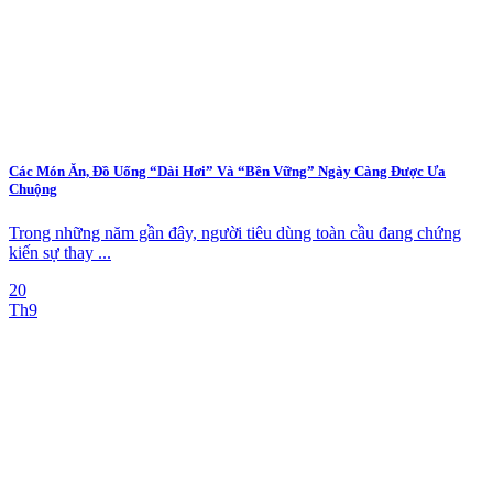
Các Món Ăn, Đồ Uống “Dài Hơi” Và “Bền Vững” Ngày Càng Được Ưa
Chuộng
Trong những năm gần đây, người tiêu dùng toàn cầu đang chứng
kiến sự thay ...
20
Th9