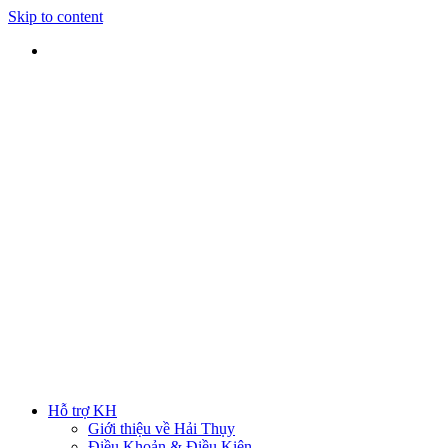
Skip to content
SHIP TOÀN QUỐC
Nhận hàng tại nhà
TƯ VẤN TRỰC TIẾP
Rút ngắn thời gian lựa chọn
ĐẢM BẢO CHẤT LƯỢNG
Sản phẩm chính hãng
HOTLINE
0938 379 489
|
0933 205 220
Hỗ trợ KH
Giới thiệu về Hải Thụy
Điều Khoản & Điều Kiện