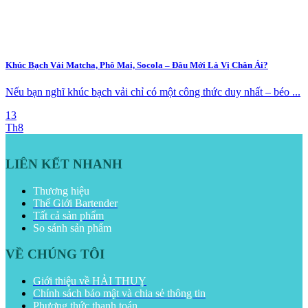
Khúc Bạch Vải Matcha, Phô Mai, Socola – Đâu Mới Là Vị Chân Ái?
Nếu bạn nghĩ khúc bạch vải chỉ có một công thức duy nhất – béo ...
13
Th8
LIÊN KẾT NHANH
Thương hiệu
Thế Giới Bartender
Tất cả sản phẩm
So sánh sản phẩm
VỀ CHÚNG TÔI
Giới thiệu về HẢI THUỴ
Chính sách bảo mật và chia sẻ thông tin
Phương thức thanh toán