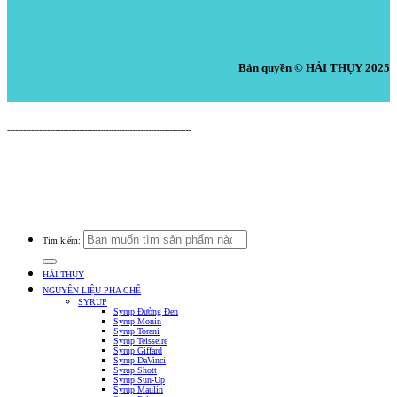
Bản quyền © HẢI THỤY 2025
Nguyên Liệu Pha Chế HẢI THỤY
---------------------------------------------------------------------
Cửa Hàng: 519 Tây Lạc, An Chu, Bắc Sơn, Trảng Bom, Đồng Nai.
Điện thoại: 0938.379.489 (Mr. Tuấn) - 0933.39.38.48 (Cửa Hàng) -
0933.20.52.20 (Kho Tổng) - Email: nguyenlieuphachehaithuy@gmail.com
Số giấy chứng nhận ĐKKD: 47J8010632 do Phòng Tài Chính Kế Hoạch UBND
Huyện Trảng Bom Cấp Ngày 03/10/2016
Tìm kiếm:
HẢI THỤY
NGUYÊN LIỆU PHA CHẾ
SYRUP
Syrup Đường Đen
Syrup Monin
Syrup Torani
Syrup Teisseire
Syrup Giffard
Syrup DaVinci
Syrup Shott
Syrup Sun-Up
Syrup Maulin