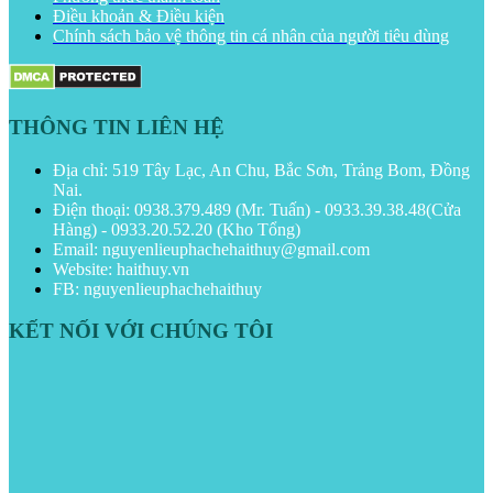
Điều khoản & Điều kiện
Chính sách bảo vệ thông tin cá nhân của người tiêu dùng
THÔNG TIN LIÊN HỆ
Địa chỉ: 519 Tây Lạc, An Chu, Bắc Sơn, Trảng Bom, Đồng
Nai.
Điện thoại: 0938.379.489 (Mr. Tuấn) - 0933.39.38.48(Cửa
Hàng) - 0933.20.52.20 (Kho Tổng)
Email: nguyenlieuphachehaithuy@gmail.com
Website: haithuy.vn
FB: nguyenlieuphachehaithuy
KẾT NỐI VỚI CHÚNG TÔI