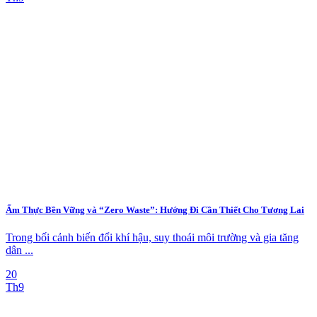
Ẩm Thực Bền Vững và “Zero Waste”: Hướng Đi Cần Thiết Cho Tương Lai
Trong bối cảnh biến đổi khí hậu, suy thoái môi trường và gia tăng
dân ...
20
Th9