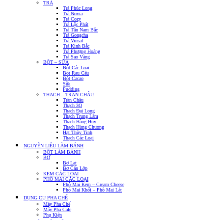
TRÀ
Trà Phúc Long
Trà Novia
Trà Cozy
Trà Lộc Phát
Trà Tân Nam Bắc
Trà Gongcha
Trà Vinsaf
Trà Kinh Bắc
Trà Phượng Hoàng
Trà Sao Vàng
BỘT – SỮA
Bột Các Loại
Bột Rau Câu
Bột Cacao
Sữa
Pudding
THẠCH – TRÂN CHÂU
Trân Châu
Thạch 3Q
Thạch Đại Long
Thạch Trung Lâm
Thạch Hàng Huy
Thạch Hùng Chương
Hạt Thủy Tinh
Thạch Các Loại
NGUYÊN LIỆU LÀM BÁNH
BỘT LÀM BÁNH
BƠ
Bơ Lạt
Bơ Cán Lớp
KEM CÁC LOẠI
PHÔ MAI CÁC LOẠI
Phô Mai Kem – Cream Cheese
Phô Mai Khối – Phô Mai Lát
DỤNG CỤ PHA CHẾ
Máy Pha Chế
Máy Pha Cafe
Phụ Kiện