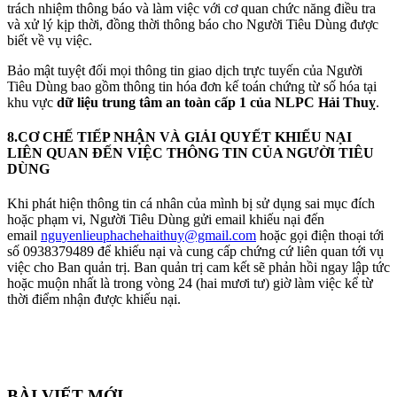
trách nhiệm thông báo và làm việc với cơ quan chức năng điều tra
và xử lý kịp thời, đồng thời thông báo cho Người Tiêu Dùng được
biết về vụ việc.
Bảo mật tuyệt đối mọi thông tin giao dịch trực tuyến của Người
Tiêu Dùng bao gồm thông tin hóa đơn kế toán chứng từ số hóa tại
khu vực
dữ liệu trung tâm an toàn cấp 1 của NLPC Hải Thuỵ
.
8.CƠ CHẾ TIẾP NHẬN VÀ GIẢI QUYẾT KHIẾU NẠI
LIÊN QUAN ĐẾN VIỆC THÔNG TIN CỦA NGƯỜI TIÊU
DÙNG
Khi phát hiện thông tin cá nhân của mình bị sử dụng sai mục đích
hoặc phạm vi, Người Tiêu Dùng gửi email khiếu nại đến
email
nguyenlieuphachehaithuy@gmail.com
hoặc gọi điện thoại tới
số 0938379489 để khiếu nại và cung cấp chứng cứ liên quan tới vụ
việc cho Ban quản trị. Ban quản trị cam kết sẽ phản hồi ngay lập tức
hoặc muộn nhất là trong vòng 24 (hai mươi tư) giờ làm việc kể từ
thời điểm nhận được khiếu nại.
BÀI VIẾT MỚI