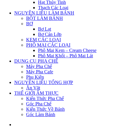
Hạt Thủy Tinh
Thạch Các Loại
NGUYÊN LIỆU LÀM BÁNH
BỘT LÀM BÁNH
BƠ
Bơ Lạt
Bơ Cán Lớp
KEM CÁC LOẠI
PHÔ MAI CÁC LOẠI
Phô Mai Kem – Cream Cheese
Phô Mai Khối – Phô Mai Lát
DỤNG CỤ PHA CHẾ
Máy Pha Chế
Máy Pha Cafe
Phụ Kiện
NGUYÊN LIỆU TỔNG HỢP
Ăn Vặt
THẾ GIỚI ẨM THỰC
Kiến Thức Pha Chế
Góc Pha Chế
Kiến Thức Về Bánh
Góc Làm Bánh