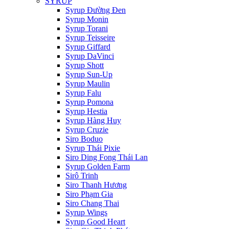
SYRUP
Syrup Đường Đen
Syrup Monin
Syrup Torani
Syrup Teisseire
Syrup Giffard
Syrup DaVinci
Syrup Shott
Syrup Sun-Up
Syrup Maulin
Syrup Falu
Syrup Pomona
Syrup Hestia
Syrup Hàng Huy
Syrup Cruzie
Siro Boduo
Syrup Thái Pixie
Siro Ding Fong Thái Lan
Syrup Golden Farm
Sirô Trinh
Siro Thanh Hương
Siro Phạm Gia
Siro Chang Thai
Syrup Wings
Syrup Good Heart