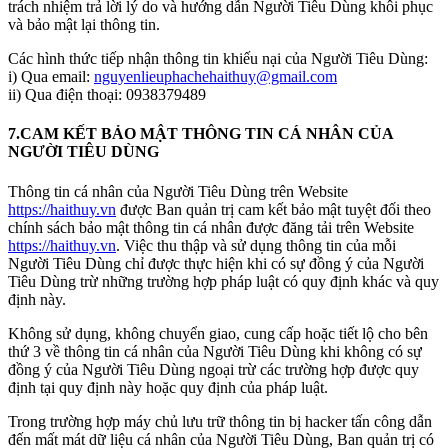
trách nhiệm trả lời lý do và hướng dẫn Người Tiêu Dùng khôi phục
và bảo mật lại thông tin.
Các hình thức tiếp nhận thông tin khiếu nại của Người Tiêu Dùng:
i) Qua email:
nguyenlieuphachehaithuy@gmail.com
ii) Qua điện thoại: 0938379489
7.CAM KẾT BẢO MẬT THÔNG TIN CÁ NHÂN CỦA
NGƯỜI TIÊU DÙNG
Thông tin cá nhân của Người Tiêu Dùng trên Website
https://haithuy.vn
được Ban quản trị cam kết bảo mật tuyệt đối theo
chính sách bảo mật thông tin cá nhân được đăng tải trên Website
https://haithuy.vn
. Việc thu thập và sử dụng thông tin của mỗi
Người Tiêu Dùng chỉ được thực hiện khi có sự đồng ý của Người
Tiêu Dùng trừ những trường hợp pháp luật có quy định khác và quy
định này.
Không sử dụng, không chuyển giao, cung cấp hoặc tiết lộ cho bên
thứ 3 về thông tin cá nhân của Người Tiêu Dùng khi không có sự
đồng ý của Người Tiêu Dùng ngoại trừ các trường hợp được quy
định tại quy định này hoặc quy định của pháp luật.
Trong trường hợp máy chủ lưu trữ thông tin bị hacker tấn công dẫn
đến mất mát dữ liệu cá nhân của Người Tiêu Dùng, Ban quản trị có