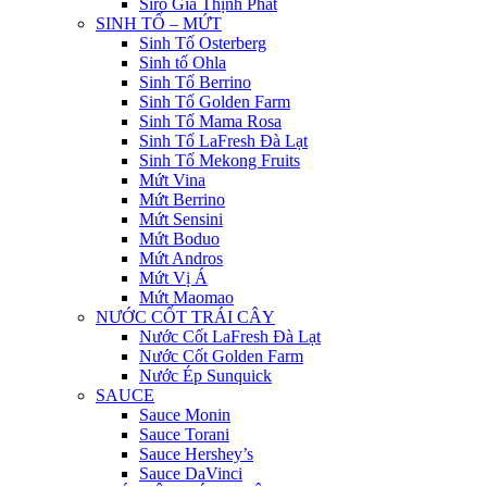
Siro Gia Thịnh Phát
SINH TỐ – MỨT
Sinh Tố Osterberg
Sinh tố Ohla
Sinh Tố Berrino
Sinh Tố Golden Farm
Sinh Tố Mama Rosa
Sinh Tố LaFresh Đà Lạt
Sinh Tố Mekong Fruits
Mứt Vina
Mứt Berrino
Mứt Sensini
Mứt Boduo
Mứt Andros
Mứt Vị Á
Mứt Maomao
NƯỚC CỐT TRÁI CÂY
Nước Cốt LaFresh Đà Lạt
Nước Cốt Golden Farm
Nước Ép Sunquick
SAUCE
Sauce Monin
Sauce Torani
Sauce Hershey’s
Sauce DaVinci