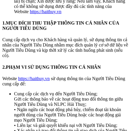
lai) bị chặn; Xin được lưu ý rằng: Nếu làm vậy, Khách hàng
có thể không sử dụng được đầy đủ các tính năng của
Website
https://haithuy.vn
1.MỤC ĐÍCH THU THẬP THÔNG TIN CÁ NHÂN CỦA
NGƯỜI TIÊU DÙNG
Cung cấp dịch vụ cho Khách hàng và quản lý, sử dụng thông tin cá
nhân của Người Tiêu Dùng nhằm mục đích quản lý cơ sở dữ liệu về
Người Tiêu Dùng và kịp thời xử lý các tình huống phát sinh (nếu
có).
2.PHẠM VI SỬ DỤNG THÔNG TIN CÁ NHÂN
Website
https://haithuy.vn
sử dụng thông tin của Người Tiêu Dùng
cung cấp để:
Cung cấp các dịch vụ đến Người Tiêu Dùng;
Gửi các thông báo về các hoạt động trao đổi thông tin giữa
Người Tiêu Dùng và NLPC Hải Thuỵ;
• Ngăn ngừa các hoạt động phá hủy, chiếm đoạt tài khoản
người dùng của Người Tiêu Dùng hoặc các hoạt động giả
mạo Người Tiêu Dùng;
• Liên lạc và giải quyết khiếu nại với Người Tiêu Dùng;
• Xác nhận và trao đổi thông tin về giao dịch của Người Tiêu