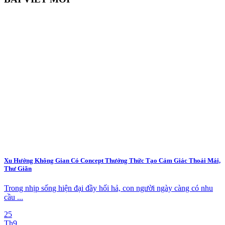
Xu Hướng Không Gian Có Concept Thưởng Thức Tạo Cảm Giác Thoải Mái,
Thư Giãn
Trong nhịp sống hiện đại đầy hối hả, con người ngày càng có nhu
cầu ...
25
Th9