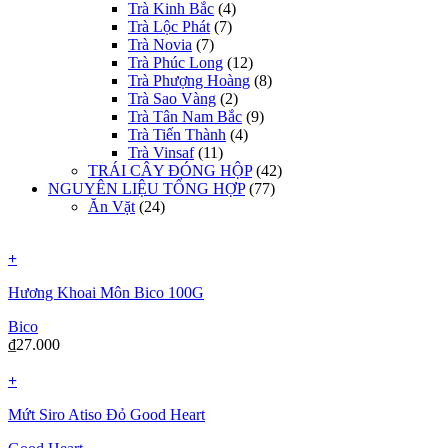
Trà Kinh Bắc
(4)
Trà Lộc Phát
(7)
Trà Novia
(7)
Trà Phúc Long
(12)
Trà Phượng Hoàng
(8)
Trà Sao Vàng
(2)
Trà Tân Nam Bắc
(9)
Trà Tiến Thành
(4)
Trà Vinsaf
(11)
TRÁI CÂY ĐÓNG HỘP
(42)
NGUYÊN LIỆU TỔNG HỢP
(77)
Ăn Vặt
(24)
+
Hương Khoai Môn Bico 100G
Bico
₫
27.000
+
Mứt Siro Atiso Đỏ Good Heart