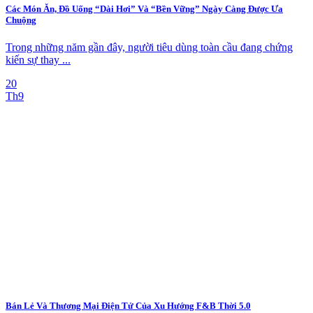
Các Món Ăn, Đồ Uống “Dài Hơi” Và “Bền Vững” Ngày Càng Được Ưa
Chuộng
Trong những năm gần đây, người tiêu dùng toàn cầu đang chứng
kiến sự thay ...
20
Th9
Bán Lẻ Và Thương Mại Điện Tử Của Xu Hướng F&B Thời 5.0