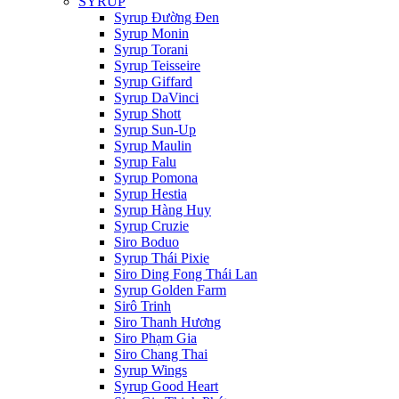
SYRUP
Syrup Đường Đen
Syrup Monin
Syrup Torani
Syrup Teisseire
Syrup Giffard
Syrup DaVinci
Syrup Shott
Syrup Sun-Up
Syrup Maulin
Syrup Falu
Syrup Pomona
Syrup Hestia
Syrup Hàng Huy
Syrup Cruzie
Siro Boduo
Syrup Thái Pixie
Siro Ding Fong Thái Lan
Syrup Golden Farm
Sirô Trinh
Siro Thanh Hương
Siro Phạm Gia
Siro Chang Thai
Syrup Wings
Syrup Good Heart