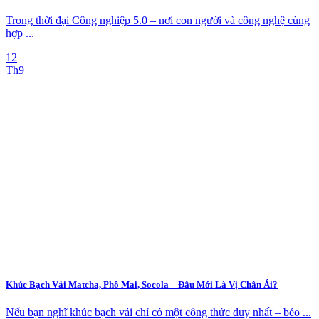
Trong thời đại Công nghiệp 5.0 – nơi con người và công nghệ cùng
hợp ...
12
Th9
Khúc Bạch Vải Matcha, Phô Mai, Socola – Đâu Mới Là Vị Chân Ái?
Nếu bạn nghĩ khúc bạch vải chỉ có một công thức duy nhất – béo ...