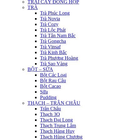
TRÁI CÂY ĐÓNG HỘP
TRÀ
Trà Phúc Long
Trà Novia
Trà Cozy
Trà Lộc Phát
Trà Tân Nam Bắc
Trà Gongcha
Trà Vinsaf
Trà Kinh Bắc
Trà Phượng Hoàng
Trà Sao Vàng
BỘT – SỮA
Bột Các Loại
Bột Rau Câu
Bột Cacao
Sữa
Pudding
THẠCH – TRÂN CHÂU
Trân Châu
Thạch 3Q
Thạch Đại Long
Thạch Trung Lâm
Thạch Hàng Huy
Thạch Hùng Chương