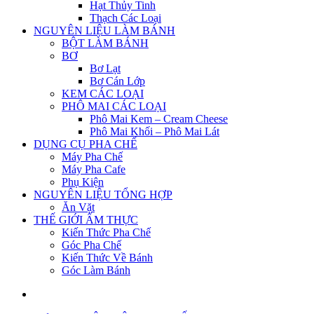
Hạt Thủy Tinh
Thạch Các Loại
NGUYÊN LIỆU LÀM BÁNH
BỘT LÀM BÁNH
BƠ
Bơ Lạt
Bơ Cán Lớp
KEM CÁC LOẠI
PHÔ MAI CÁC LOẠI
Phô Mai Kem – Cream Cheese
Phô Mai Khối – Phô Mai Lát
DỤNG CỤ PHA CHẾ
Máy Pha Chế
Máy Pha Cafe
Phụ Kiện
NGUYÊN LIỆU TỔNG HỢP
Ăn Vặt
THẾ GIỚI ẨM THỰC
Kiến Thức Pha Chế
Góc Pha Chế
Kiến Thức Về Bánh
Góc Làm Bánh