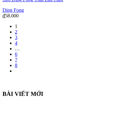
Ding Fong
₫
58.000
1
2
3
4
…
6
7
8
BÀI VIẾT MỚI