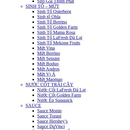
Siro Gia Thịnh Phát
SINH TỐ – MỨT
Sinh Tố Osterberg
Sinh tố Ohla
Sinh Tố Berrino
Sinh Tố Golden Farm
Sinh Tố Mama Rosa
Sinh Tố LaFresh Đà Lạt
Sinh Tố Mekong Fruits
Mứt Vina
Mứt Berrino
Mứt Sensini
Mứt Boduo
Mứt Andros
Mứt Vị Á
Mứt Maomao
NƯỚC CỐT TRÁI CÂY
Nước Cốt LaFresh Đà Lạt
Nước Cốt Golden Farm
Nước Ép Sunquick
SAUCE
Sauce Monin
Sauce Torani
Sauce Hershey’s
Sauce DaVinci