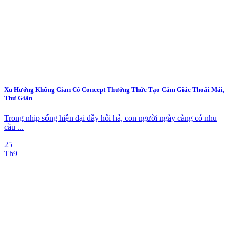
Xu Hướng Không Gian Có Concept Thưởng Thức Tạo Cảm Giác Thoải Mái,
Thư Giãn
Trong nhịp sống hiện đại đầy hối hả, con người ngày càng có nhu
cầu ...
25
Th9