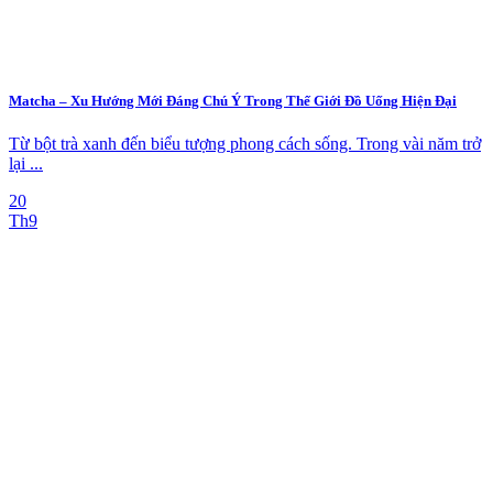
Matcha – Xu Hướng Mới Đáng Chú Ý Trong Thế Giới Đồ Uống Hiện Đại
Từ bột trà xanh đến biểu tượng phong cách sống. Trong vài năm trở
lại ...
20
Th9