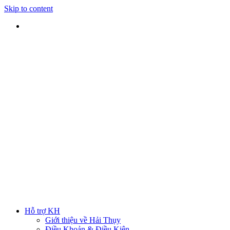
Skip to content
SHIP TOÀN QUỐC
Nhận hàng tại nhà
TƯ VẤN TRỰC TIẾP
Rút ngắn thời gian lựa chọn
ĐẢM BẢO CHẤT LƯỢNG
Sản phẩm chính hãng
HOTLINE
0938 379 489
|
0933 205 220
Hỗ trợ KH
Giới thiệu về Hải Thụy
Điều Khoản & Điều Kiện