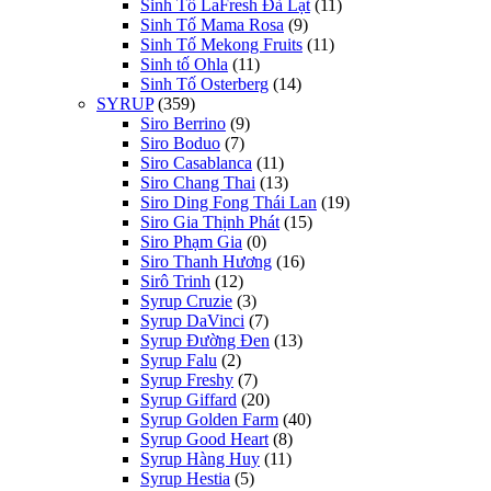
Sinh Tố LaFresh Đà Lạt
(11)
Sinh Tố Mama Rosa
(9)
Sinh Tố Mekong Fruits
(11)
Sinh tố Ohla
(11)
Sinh Tố Osterberg
(14)
SYRUP
(359)
Siro Berrino
(9)
Siro Boduo
(7)
Siro Casablanca
(11)
Siro Chang Thai
(13)
Siro Ding Fong Thái Lan
(19)
Siro Gia Thịnh Phát
(15)
Siro Phạm Gia
(0)
Siro Thanh Hương
(16)
Sirô Trinh
(12)
Syrup Cruzie
(3)
Syrup DaVinci
(7)
Syrup Đường Đen
(13)
Syrup Falu
(2)
Syrup Freshy
(7)
Syrup Giffard
(20)
Syrup Golden Farm
(40)
Syrup Good Heart
(8)
Syrup Hàng Huy
(11)
Syrup Hestia
(5)