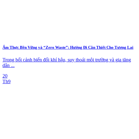
Ẩm Thực Bền Vững và “Zero Waste”: Hướng Đi Cần Thiết Cho Tương Lai
Trong bối cảnh biến đổi khí hậu, suy thoái môi trường và gia tăng
dân ...
20
Th9