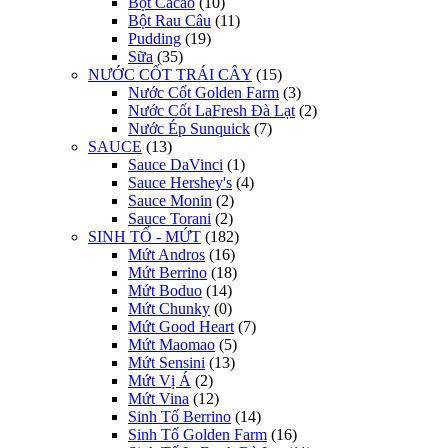
Bột Cacao
(10)
Bột Rau Câu
(11)
Pudding
(19)
Sữa
(35)
NƯỚC CỐT TRÁI CÂY
(15)
Nước Cốt Golden Farm
(3)
Nước Cốt LaFresh Đà Lạt
(2)
Nước Ép Sunquick
(7)
SAUCE
(13)
Sauce DaVinci
(1)
Sauce Hershey's
(4)
Sauce Monin
(2)
Sauce Torani
(2)
SINH TỐ - MỨT
(182)
Mứt Andros
(16)
Mứt Berrino
(18)
Mứt Boduo
(14)
Mứt Chunky
(0)
Mứt Good Heart
(7)
Mứt Maomao
(5)
Mứt Sensini
(13)
Mứt Vị Á
(2)
Mứt Vina
(12)
Sinh Tố Berrino
(14)
Sinh Tố Golden Farm
(16)