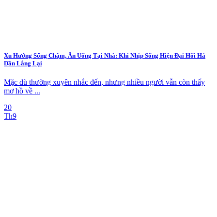
Xu Hướng Sống Chậm, Ăn Uống Tại Nhà: Khi Nhịp Sống Hiện Đại Hối Hả
Dần Lắng Lại
Mặc dù thường xuyên nhắc đến, nhưng nhiều người vẫn còn thấy
mơ hồ về ...
20
Th9