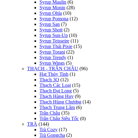
Syrup Maulin
(6)
Syrup Monin
(28)
Syrup Ohla
(10)
Syrup Pomona
(12)
Syrup San
(7)
Syrup Shott
(2)
Syrup Sun-Up
(10)
Syrup Teisseire
(11)
Syrup Thái Pixie
(15)
Syrup Torani
(22)
Syrup Trendy
(1)
Syrup Wings
(5)
THẠCH - TRÂN CHÂU
(96)
Hạt Thủy Tinh
(1)
Thạch 3Q
(12)
Thạch Các Loại
(15)
Thạch Đại Long
(5)
Thạch Hàng Huy
(9)
Thạch Hùng Chương
(14)
Thạch Trung Lâm
(6)
Trân Châu
(35)
Trân Châu Siêu Tốc
(0)
TRÀ
(144)
Trà Cozy
(17)
Trà Gongcha
(2)