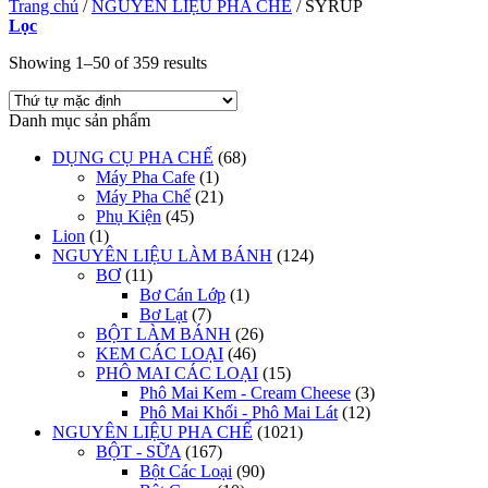
Trang chủ
/
NGUYÊN LIỆU PHA CHẾ
/
SYRUP
Lọc
Showing 1–50 of 359 results
Danh mục sản phẩm
DỤNG CỤ PHA CHẾ
(68)
Máy Pha Cafe
(1)
Máy Pha Chế
(21)
Phụ Kiện
(45)
Lion
(1)
NGUYÊN LIỆU LÀM BÁNH
(124)
BƠ
(11)
Bơ Cán Lớp
(1)
Bơ Lạt
(7)
BỘT LÀM BÁNH
(26)
KEM CÁC LOẠI
(46)
PHÔ MAI CÁC LOẠI
(15)
Phô Mai Kem - Cream Cheese
(3)
Phô Mai Khối - Phô Mai Lát
(12)
NGUYÊN LIỆU PHA CHẾ
(1021)
BỘT - SỮA
(167)
Bột Các Loại
(90)