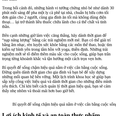
Trong bối cảnh đó, những hành vi tưởng chừng nhỏ bé như dành 30
phút mỗi sáng để pha một ly cà phê tại nhà, chuẩn bị bữa cơm tối
đơn giản cho 2 người, cùng gia đình ăn tối mà không dùng điện
thoại… lại trở thành liều thuốc chữa lành cho cả thể chất và tinh
thần.
Bên cạnh những giờ làm việc căng thẳng, hãy dành thời gian để
“nạp năng lượng” bằng các trải nghiệm mới mẻ. Bạn có thể giải trí
bằng âm nhạc, rèn luyện sức khỏe bằng các môn thể thao, hoặc tìm
kiếm sự bình yên trong tâm hồn với yoga, thiền định. Những trải
nghiệm mới sẽ tô điểm thêm màu sắc cho cuộc sống, giúp bạn trân
trọng từng khoảnh khắc và tận hưởng một cách trọn vẹn hơn.
Bí quyết để sống chậm hiệu quả nằm ở việc cân bằng cuộc sống.
Đừng quên dành thời gian cho gia đình và bạn bè để xây dựng
những mối quan hệ bền vững. Một lịch trình khoa học sẽ giúp bạn
sắp xếp công việc hiệu quả và dành thời gian cho những điều mình
yêu thích. Chỉ khi biết cách quản lý thời gian hiệu quả, bạn sẽ cảm
thấy nhẹ nhõm và thoải mái hơn bao giờ hết.
Bí quyết để sống chậm hiệu quả nằm ở việc cân bằng cuộc sốn
Lợi ích kinh tế và an toàn thực phẩm