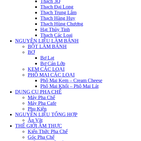
Thạch 3Q
Thạch Đại Long
Thạch Trung Lâm
Thạch Hàng Huy
Thạch Hùng Chương
Hạt Thủy Tinh
Thạch Các Loại
NGUYÊN LIỆU LÀM BÁNH
BỘT LÀM BÁNH
BƠ
Bơ Lạt
Bơ Cán Lớp
KEM CÁC LOẠI
PHÔ MAI CÁC LOẠI
Phô Mai Kem – Cream Cheese
Phô Mai Khối – Phô Mai Lát
DỤNG CỤ PHA CHẾ
Máy Pha Chế
Máy Pha Cafe
Phụ Kiện
NGUYÊN LIỆU TỔNG HỢP
Ăn Vặt
THẾ GIỚI ẨM THỰC
Kiến Thức Pha Chế
Góc Pha Chế