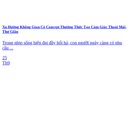
Xu Hướng Không Gian Có Concept Thưởng Thức Tạo Cảm Giác Thoải Mái,
Thư Giãn
Trong nhịp sống hiện đại đầy hối hả, con người ngày càng có nhu
cầu ...
25
Th9