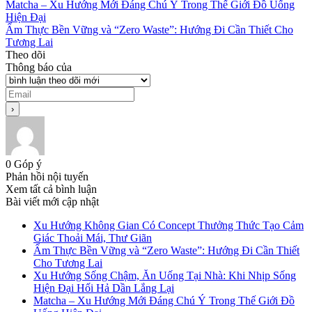
Matcha – Xu Hướng Mới Đáng Chú Ý Trong Thế Giới Đồ Uống
Hiện Đại
Ẩm Thực Bền Vững và “Zero Waste”: Hướng Đi Cần Thiết Cho
Tương Lai
Theo dõi
Thông báo của
0
Góp ý
Phản hồi nội tuyến
Xem tất cả bình luận
Bài viết mới cập nhật
Xu Hướng Không Gian Có Concept Thưởng Thức Tạo Cảm
Giác Thoải Mái, Thư Giãn
Ẩm Thực Bền Vững và “Zero Waste”: Hướng Đi Cần Thiết
Cho Tương Lai
Xu Hướng Sống Chậm, Ăn Uống Tại Nhà: Khi Nhịp Sống
Hiện Đại Hối Hả Dần Lắng Lại
Matcha – Xu Hướng Mới Đáng Chú Ý Trong Thế Giới Đồ