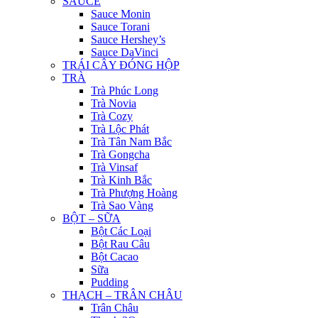
SAUCE
Sauce Monin
Sauce Torani
Sauce Hershey’s
Sauce DaVinci
TRÁI CÂY ĐÓNG HỘP
TRÀ
Trà Phúc Long
Trà Novia
Trà Cozy
Trà Lộc Phát
Trà Tân Nam Bắc
Trà Gongcha
Trà Vinsaf
Trà Kinh Bắc
Trà Phượng Hoàng
Trà Sao Vàng
BỘT – SỮA
Bột Các Loại
Bột Rau Câu
Bột Cacao
Sữa
Pudding
THẠCH – TRÂN CHÂU
Trân Châu