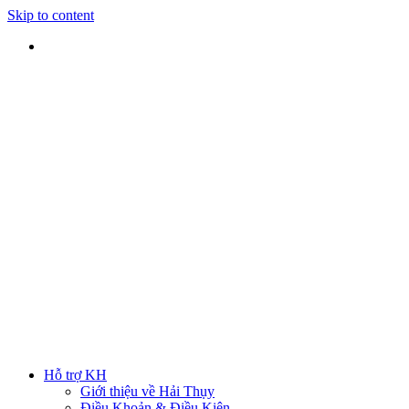
Skip to content
SHIP TOÀN QUỐC
Nhận hàng tại nhà
TƯ VẤN TRỰC TIẾP
Rút ngắn thời gian lựa chọn
ĐẢM BẢO CHẤT LƯỢNG
Sản phẩm chính hãng
HOTLINE
0938 379 489
|
0933 205 220
Hỗ trợ KH
Giới thiệu về Hải Thụy
Điều Khoản & Điều Kiện