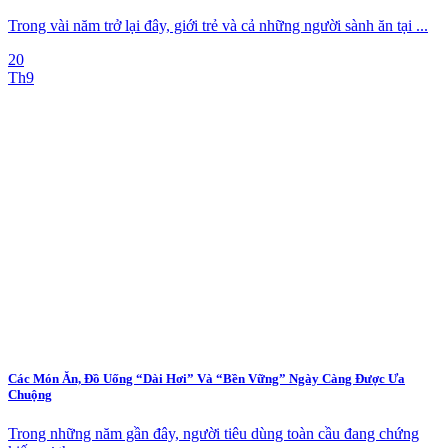
Trong vài năm trở lại đây, giới trẻ và cả những người sành ăn tại ...
20
Th9
Các Món Ăn, Đồ Uống “Dài Hơi” Và “Bền Vững” Ngày Càng Được Ưa
Chuộng
Trong những năm gần đây, người tiêu dùng toàn cầu đang chứng