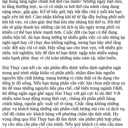
tập trung lắng nghe chính hơi thở của mình? Những ngày mệt mỏi,
lo lắng thường trực, ta có có nhận ra hơi thở của mình cũng đang
nặng nhọc, gấp gáp. Kể từ bây giờ, hãy bắt đầu chú ý mỗi khi bạn
ngồi yên hít thở. Cảm nhận không khí từ từ lấp đầy buồng phổi mỗi
khi hít vào, và cảm giác thư thái khi nhẹ nhàng khi thở ra. Hít thở
sâu sẽ giúp thanh lọc những cặn bã tích tụ lâu ngày trong phổi và
khiến cơ thể bạn khỏe mạnh hơn.
Cuộc đời của bạn có thể đang
nhiều bộn bề, dù bạn đang lưỡng lự nhiều giữa việc có nên dừng lại
nghỉ ngơi hay cứ chạy đua không ngừng, mong bạn hãy nhớ rằng
cuộc đời này chỉ có một. Hãy sống sao cho trọn vẹn, với nhiều góc
nhìn, trải nghiệm, hãy để tâm trí bạn được ngập tràn nhiều mảng
màu hạnh phúc thay vì chỉ toàn những màu xám xịt, trầm buồn.
Hải Thụy cam kết các sản phẩm đều được kiểm định nghiêm ngặt
trong quá trình nhập khẩu và phân phối, nhằm đảm bảo nguồn
nguyên liệu chất lượng, mang hương vị chân thật và đa dạng cho
từng ly đồ uống. Nếu bạn đang phân vân việc lựa chọn một shop uy
tín để mua những nguyên liệu pha chế, chế biến trong ngành F&B,
thì đừng ngần ngại ghé ngay Hải Thụy với giá cực kì ưu đãi! Với
nhiều năm hoạt động trong lĩnh vực, chúng tôi phân phối hàng
chính hãng, nguồn gốc xuất xứ rõ ràng. Chắc rằng không những
phục vụ khách hàng những sản phẩm chất lượng mà còn cả dịch vụ,
chế độ chăm sóc khách hàng với phương châm tận tình nhất. Hy
vọng rằng qua Hải Thụy bạn đã tìm được sản phẩm phù hợp phục
vụ cho nhu cầu pha chế của mình. Nếu quý khách có nhu cầu mua