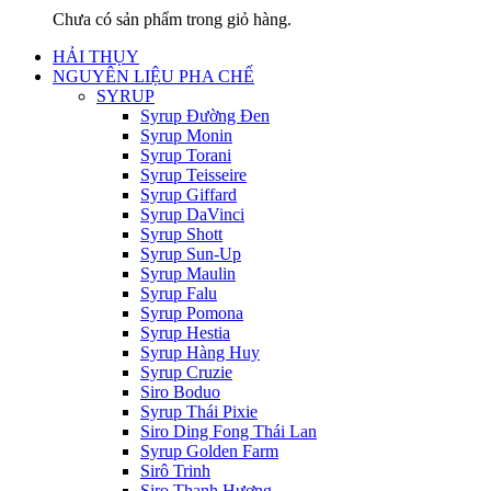
Chưa có sản phẩm trong giỏ hàng.
HẢI THỤY
NGUYÊN LIỆU PHA CHẾ
SYRUP
Syrup Đường Đen
Syrup Monin
Syrup Torani
Syrup Teisseire
Syrup Giffard
Syrup DaVinci
Syrup Shott
Syrup Sun-Up
Syrup Maulin
Syrup Falu
Syrup Pomona
Syrup Hestia
Syrup Hàng Huy
Syrup Cruzie
Siro Boduo
Syrup Thái Pixie
Siro Ding Fong Thái Lan
Syrup Golden Farm
Sirô Trinh
Siro Thanh Hương