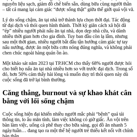
nguyên liệu sạch, giảm đồ chế biến sẵn, dùng bữa cùng người thân
– tất cả mang lại cảm giác “được sống thật” giữa thế giới quá vội vã.
Lý do sống chậm, ăn tại nhà trở thành lựa chọn thời đại. Tác động
từ đại dịch và thói quen hình thành. Thời kỳ giãn cách xã hội đã
“ép” nhiều người phải nấu ăn tại nhà, dọn dẹp nhà cửa, và dành
nhiều thời gian hơn cho gia đình. Tuy ban đầu còn lạ lẫm, nhưng
sau một thời gian, nhiều người bắt đầu tận hưởng cảm giác tự tay
nấu nướng, được ăn một bữa cơm nóng đúng nghĩa, và không phải
chen chúc ngoài hàng quán ồn ào.
Một khảo sát năm 2023 tại TP.HCM cho thấy 68% người được hỏi
cho biết họ nấu ăn tại nhà nhiều hơn so với trước đại dịch. Trong số
đó, hơn 50% cảm thấy hài lòng và muốn duy trì thói quen này dù
cuộc sống đã trở lại bình thường.
Căng thẳng, burnout và sự khao khát cân
bằng với lối sống chậm
Cuộc sống hiện đại khiến nhiều người mắc phải “bệnh” quá tải
thông tin, lo âu mãn tính, làm việc không có giờ giấc. Ăn vội trên
bàn làm việc, uống cà phê thay cho bữa sáng, gọi đồ ăn nhanh 5
ngày/tuần… đang tạo ra một thế hệ người trẻ thiếu kết nối với chính
bản thân.