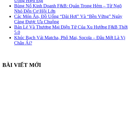
Uống Hiện Đại
Bùng Nổ Kinh Doanh F&B: Quán Trong Hẻm – Từ Ngõ
Nhỏ Đến Cơ Hội Lớn
Các Món Ăn, Đồ Uống “Dài Hơi” Và “Bền Vững” Ngày
Càng Được Ưa Chuộng
Bán Lẻ Và Thương Mại Điện Tử Của Xu Hướng F&B Thời
5.0
Khúc Bạch Vải Matcha, Phô Mai, Socola – Đâu Mới Là Vị
Chân Ái?
BÀI VIẾT MỚI