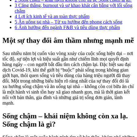
3
Căng thẳng, burnout và sự khao khát cân bằng với lối sống
chậm
4
Lợi ích kinh tế và an toàn thực phẩm
5
Ăn uống tại nhà – Từ xu hướng đến phong cách sống
6
Ảnh hưởng đến ngành F&B và tiêu dùng thực phẩm
Một sự thay đổi âm thầm nhưng mạnh mẽ
Sau nhiều năm bị cuốn vào vòng xoáy của cuộc sống hiện đại – nơi
tốc độ, sự tiện lợi và hiệu suất gần như chiếm lĩnh mọi quyết định
hàng ngày – con người bắt đầu tìm cách chậm lại. Đặc biệt sau đại
dịch Covid-19, khi thế giới bị “buộc” phải sống trong không gian
giới hạn, thói quen sống và tiêu dùng của hàng triệu người đã thay
đổi. Một trong những biểu hiện rõ ràng nhất của sự thay đổi đó là
xu hướng sống chậm và ăn uống tại nhà – không còn coi bữa ăn chỉ
là một hành vi sinh tồn hay xã giao nhanh gọn, mà là thời gian kết
nối với bản thân, gia đình và những giá trị sống đơn giản, lành
mạnh.
Sống chậm – khái niệm không còn xa lạ.
Sống chậm là gì?