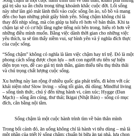
Sống chậm là một cuộc hành trình tìm về bản thân, khám phá những
giá trị sâu xa ẩn chứa trong từng khoảnh khắc cuộc đời. Lối sống
này như làn gió mát lành thổi vào cuộc sống ồn ào, xô bồ và mang
đến cho bạn những phút giây bình yên. Sống chậm không chỉ là
thay đổi nhịp sống, mà còn giúp ta hiểu rõ hơn về bản thân. Khi ta
chậm lại sẽ có cơ hội lắng nghe tiếng nói bên trong, hiểu rõ hơn về
những điều mình muốn. Bằng việc dành thời gian cho những việc
yêu thích, ta sẽ tìm thấy niềm vui, sự bình yên và ý nghĩa đích thực
của cuộc sống.
“Sống chậm” không có nghĩa là làm việc chậm hay trì trệ. Đó là một
phong cách sống được chọn lựa – nơi con người ưu tiên sự hiện
diện trọn vẹn, đề cao giá trị tinh thần, giảm thiểu tiêu thụ thừa thãi
và chú trọng chất lượng cuộc sống.
Xu hướng này lan rộng ở nhiều quốc gia phát triển, đi kèm với các
khái niệm như Slow living – sống tối giản, đủ dùng; Mindful living
– sống tỉnh thức, chú ý đến từng hành vi, cảm xúc; Hygge (Đan
Mạch) – sống ấm cúng, thư thái; Ikigai (Nhật Bản) – sống có mục
đích, cân bằng nội tâm.
Sống chậm là một cuộc hành trình tìm về bản thân mình
Trong bối cảnh đó, ăn uống không chỉ là hành vi tiêu dùng – mà là
một phần của triết lý sống chậm: chuẩn bị bữa ăn tại nhà, lựa chọn