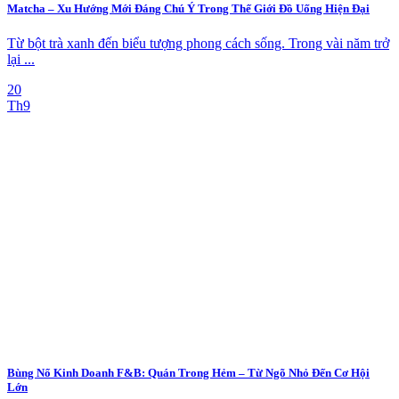
Matcha – Xu Hướng Mới Đáng Chú Ý Trong Thế Giới Đồ Uống Hiện Đại
Từ bột trà xanh đến biểu tượng phong cách sống. Trong vài năm trở
lại ...
20
Th9
Bùng Nổ Kinh Doanh F&B: Quán Trong Hẻm – Từ Ngõ Nhỏ Đến Cơ Hội
Lớn