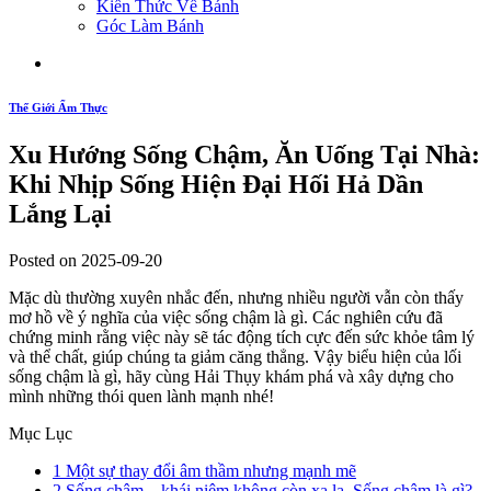
Kiến Thức Về Bánh
Góc Làm Bánh
Thế Giới Ẩm Thực
Xu Hướng Sống Chậm, Ăn Uống Tại Nhà:
Khi Nhịp Sống Hiện Đại Hối Hả Dần
Lắng Lại
Posted on 2025-09-20
Mặc dù thường xuyên nhắc đến, nhưng nhiều người vẫn còn thấy
mơ hồ về ý nghĩa của việc sống chậm là gì. Các nghiên cứu đã
chứng minh rằng việc này sẽ tác động tích cực đến sức khỏe tâm lý
và thể chất, giúp chúng ta giảm căng thẳng. Vậy biểu hiện của lối
sống chậm là gì, hãy cùng Hải Thụy khám phá và xây dựng cho
mình những thói quen lành mạnh nhé!
Mục Lục
1
Một sự thay đổi âm thầm nhưng mạnh mẽ
2
Sống chậm – khái niệm không còn xa lạ. Sống chậm là gì?