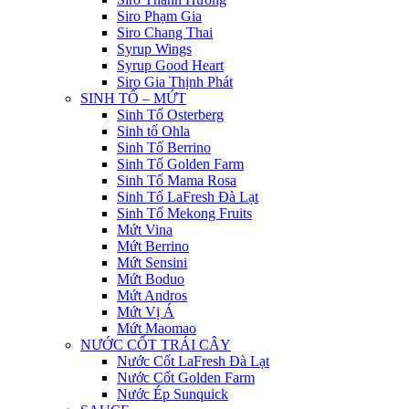
Siro Phạm Gia
Siro Chang Thai
Syrup Wings
Syrup Good Heart
Siro Gia Thịnh Phát
SINH TỐ – MỨT
Sinh Tố Osterberg
Sinh tố Ohla
Sinh Tố Berrino
Sinh Tố Golden Farm
Sinh Tố Mama Rosa
Sinh Tố LaFresh Đà Lạt
Sinh Tố Mekong Fruits
Mứt Vina
Mứt Berrino
Mứt Sensini
Mứt Boduo
Mứt Andros
Mứt Vị Á
Mứt Maomao
NƯỚC CỐT TRÁI CÂY
Nước Cốt LaFresh Đà Lạt
Nước Cốt Golden Farm
Nước Ép Sunquick