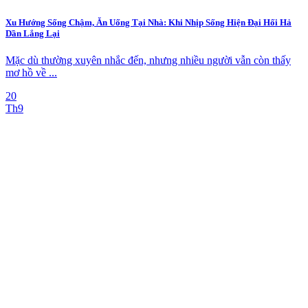
Xu Hướng Sống Chậm, Ăn Uống Tại Nhà: Khi Nhịp Sống Hiện Đại Hối Hả
Dần Lắng Lại
Mặc dù thường xuyên nhắc đến, nhưng nhiều người vẫn còn thấy
mơ hồ về ...
20
Th9