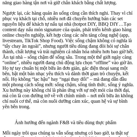
năng giao hàng tận nơi và giữ chân khách bằng chất lượng.
Ngược lại, các hàng quán ăn uống cũng cần thích nghi. Thay vì chỉ
phục vụ khách tại chỗ, nhiều nơi đã chuyển hướng bán các set
nguyên liệu để khách tự nấu tại nhà (hotpot DIY, BBQ DIY…Tạo
content dạy nấu món signature của quán, phát triển kênh giao hàng
online chuyên nghiệp, kết hợp cùng các nền tảng công nghệ (app,
livestream, TikTok Shop Food). Việc sống chậm không có nghĩa là
“tẩy chay ăn ngoài”, nhưng người tiêu dùng đang đòi hỏi sự chân
thành, chất lượng và trải nghiệm cá nhân hóa nhiều hơn bao giờ hết.
Ăn tại nhà – sống chậm để sống sâu. Trong một thế giới ngày càng
“online”, nhiều người đang chủ động lựa chọn “offline” vào giờ ăn.
Họ tự tay chuẩn bị một bữa ăn đơn giản, gác điện thoại sang một
bên, bật một bản nhạc yêu thích và dành thời gian trò chuyện, kết
nối. Họ không “lạc hậu” hay “ngại thay đổi” – mà đang dẫn đầu
một phong cách sống mới: sống chậm, sống tỉnh thức, sống ý nghĩa.
Xu hướng này không chỉ là phản ứng với sự mệt mỏi của thời đại,
mà còn là con đường trở về với chính mình – nơi mỗi bữa ăn không
chỉ nuôi cơ thể, mà còn nuôi dưỡng cảm xúc, quan hệ và sự bình
yên bên trong.
Ảnh hưởng đến ngành F&B và tiêu dùng thực phẩm
Mỗi ngày trôi qua chúng ta vẫn sống nhưng có bao giờ, ta thật sự