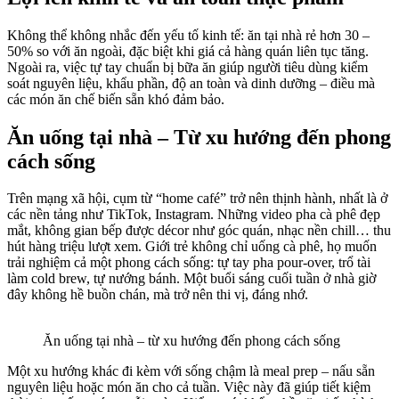
Không thể không nhắc đến yếu tố kinh tế: ăn tại nhà rẻ hơn 30 –
50% so với ăn ngoài, đặc biệt khi giá cả hàng quán liên tục tăng.
Ngoài ra, việc tự tay chuẩn bị bữa ăn giúp người tiêu dùng kiểm
soát nguyên liệu, khẩu phần, độ an toàn và dinh dưỡng – điều mà
các món ăn chế biến sẵn khó đảm bảo.
Ăn uống tại nhà – Từ xu hướng đến phong
cách sống
Trên mạng xã hội, cụm từ “home café” trở nên thịnh hành, nhất là ở
các nền tảng như TikTok, Instagram. Những video pha cà phê đẹp
mắt, không gian bếp được décor như góc quán, nhạc nền chill… thu
hút hàng triệu lượt xem. Giới trẻ không chỉ uống cà phê, họ muốn
trải nghiệm cả một phong cách sống: tự tay pha pour-over, trổ tài
làm cold brew, tự nướng bánh. Một buổi sáng cuối tuần ở nhà giờ
đây không hề buồn chán, mà trở nên thi vị, đáng nhớ.
Ăn uống tại nhà – từ xu hướng đến phong cách sống
Một xu hướng khác đi kèm với sống chậm là meal prep – nấu sẵn
nguyên liệu hoặc món ăn cho cả tuần. Việc này đã giúp tiết kiệm