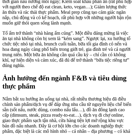
thời gian nấu nướng mỗi ngày; Kiểm soát khẩu phần ăn (rất phù hợp
với người theo chế độ eat clean, keto, vegan…); Giảm lượng thức
ăn thừa và rác thải thực phẩm. Meal prep cũng tạo cảm giác ngăn
nắp, chủ động và có kế hoạch, rất phù hợp với những người bận rộn
muốn giữ thói quen sống lành mạnh.
Tổ ấm trở thành “nhà hàng ấm cúng”. Một điều đáng mừng là việc
ăn tại nhà không còn bị xem là “kém sang”. Ngược lại, xu hướng tổ
chức tiệc nhỏ tại nhà, brunch cuối tuần, bữa tối gia đình có nến và
hoa đang ngày càng phổ biến trong giới trẻ, gia đình trẻ và cả người
trung niên. Một bữa ăn không cần quá cầu kỳ – chỉ cần có không
khí, sự hiện diện và cảm xúc, đã đủ để trở thành “bữa tiệc riêng tư”
đúng nghĩa.
Ảnh hưởng đến ngành F&B và tiêu dùng
thực phẩm
Nắm bắt xu hướng ăn uống tại nhà, rất nhiều thương hiệu đã điều
chỉnh sản phẩm/dịch vụ để đáp ứng nhu cầu từ nguyên liệu chế biến
sẵn (sốt nấu, nước dùng, combo nấu lẩu…), đồ ăn đông lạnh cao
cấp (dimsum, steak, pizza ready-to-eat…), dịch vụ đi chợ online,
giao thực phẩm sạch tận nhà, cửa hàng tiện lợi mở rộng khu vực
bán đồ nấu nhanh. Đây là cơ hội lớn cho các doanh nghiệp thực
phẩm, đặc biệt là các mô hình nhỏ – cá nhân – địa phương – có khả