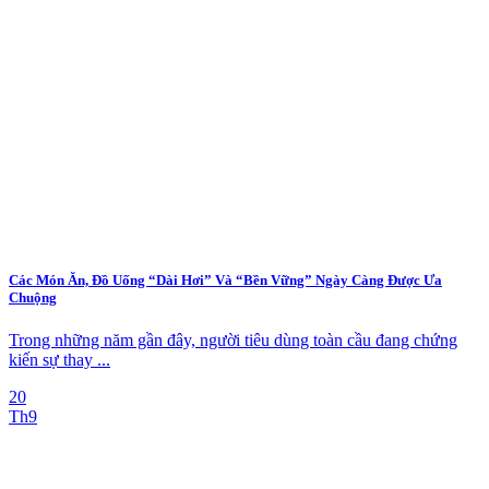
Các Món Ăn, Đồ Uống “Dài Hơi” Và “Bền Vững” Ngày Càng Được Ưa
Chuộng
Trong những năm gần đây, người tiêu dùng toàn cầu đang chứng
kiến sự thay ...
20
Th9