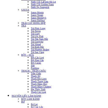
Nước Cốt LaFresh Đà Lạt
Nước Cốt Golden Farm
Nước Ép Sunquick
SAUCE
Sauce Monin
Sauce Torani
Sauce Hershey’s
Sauce DaVinci
TRÁI CÂY ĐÓNG HỘP
TRÀ
Trà Phúc Long
Trà Novia
Trà Cozy
Trà Lộc Phát
Trà Tân Nam Bắc
Trà Gongcha
Trà Vinsaf
Trà Kinh Bắc
Trà Phượng Hoàng
Trà Sao Vàng
BỘT – SỮA
Bột Các Loại
Bột Rau Câu
Bột Cacao
Sữa
Pudding
THẠCH – TRÂN CHÂU
Trân Châu
Thạch 3Q
Thạch Đại Long
Thạch Trung Lâm
Thạch Hàng Huy
Thạch Hùng Chương
Hạt Thủy Tinh
Thạch Các Loại
NGUYÊN LIỆU LÀM BÁNH
BỘT LÀM BÁNH
BƠ
Bơ Lạt
Bơ Cán Lớp