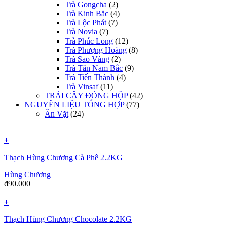
Trà Gongcha
(2)
Trà Kinh Bắc
(4)
Trà Lộc Phát
(7)
Trà Novia
(7)
Trà Phúc Long
(12)
Trà Phượng Hoàng
(8)
Trà Sao Vàng
(2)
Trà Tân Nam Bắc
(9)
Trà Tiến Thành
(4)
Trà Vinsaf
(11)
TRÁI CÂY ĐÓNG HỘP
(42)
NGUYÊN LIỆU TỔNG HỢP
(77)
Ăn Vặt
(24)
+
Thạch Hùng Chương Cà Phê 2.2KG
Hùng Chương
₫
90.000
+
Thạch Hùng Chương Chocolate 2.2KG