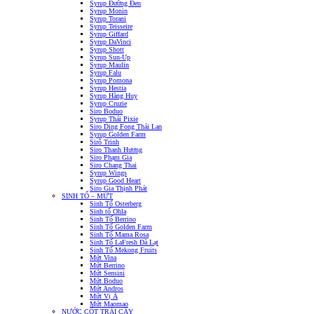
Syrup Đường Đen
Syrup Monin
Syrup Torani
Syrup Teisseire
Syrup Giffard
Syrup DaVinci
Syrup Shott
Syrup Sun-Up
Syrup Maulin
Syrup Falu
Syrup Pomona
Syrup Hestia
Syrup Hàng Huy
Syrup Cruzie
Siro Boduo
Syrup Thái Pixie
Siro Ding Fong Thái Lan
Syrup Golden Farm
Sirô Trinh
Siro Thanh Hương
Siro Phạm Gia
Siro Chang Thai
Syrup Wings
Syrup Good Heart
Siro Gia Thịnh Phát
SINH TỐ – MỨT
Sinh Tố Osterberg
Sinh tố Ohla
Sinh Tố Berrino
Sinh Tố Golden Farm
Sinh Tố Mama Rosa
Sinh Tố LaFresh Đà Lạt
Sinh Tố Mekong Fruits
Mứt Vina
Mứt Berrino
Mứt Sensini
Mứt Boduo
Mứt Andros
Mứt Vị Á
Mứt Maomao
NƯỚC CỐT TRÁI CÂY