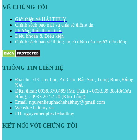
VỀ CHÚNG TÔI
Giới thiệu về HẢI THUỴ
Chính sách bảo mật và chia sẻ thông tin
Phương thức thanh toán
Điều khoản & Điều kiện
Chính sách bảo vệ thông tin cá nhân của người tiêu dùng
THÔNG TIN LIÊN HỆ
Địa chỉ: 519 Tây Lạc, An Chu, Bắc Sơn, Trảng Bom, Đồng
Nai.
Điện thoại: 0938.379.489 (Mr. Tuấn) - 0933.39.38.48(Cửa
Hàng) - 0933.20.52.20 (Kho Tổng)
Email: nguyenlieuphachehaithuy@gmail.com
Website: haithuy.vn
FB: nguyenlieuphachehaithuy
KẾT NỐI VỚI CHÚNG TÔI