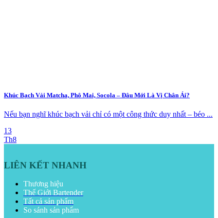
Khúc Bạch Vải Matcha, Phô Mai, Socola – Đâu Mới Là Vị Chân Ái?
Nếu bạn nghĩ khúc bạch vải chỉ có một công thức duy nhất – béo ...
13
Th8
LIÊN KẾT NHANH
Thương hiệu
Thế Giới Bartender
Tất cả sản phẩm
So sánh sản phẩm