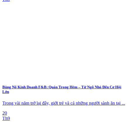
Bùng Nổ Kinh Doanh F&B: Quán Trong Hẻm – Từ Ngõ Nhỏ Đến Cơ Hội
Lớn
Trong vài năm trở lại đây, giới trẻ và cả những người sành ăn tại ...
20
Th9