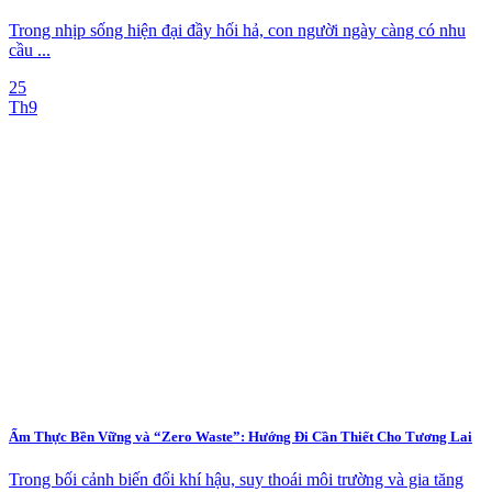
Trong nhịp sống hiện đại đầy hối hả, con người ngày càng có nhu
cầu ...
25
Th9
Ẩm Thực Bền Vững và “Zero Waste”: Hướng Đi Cần Thiết Cho Tương Lai
Trong bối cảnh biến đổi khí hậu, suy thoái môi trường và gia tăng