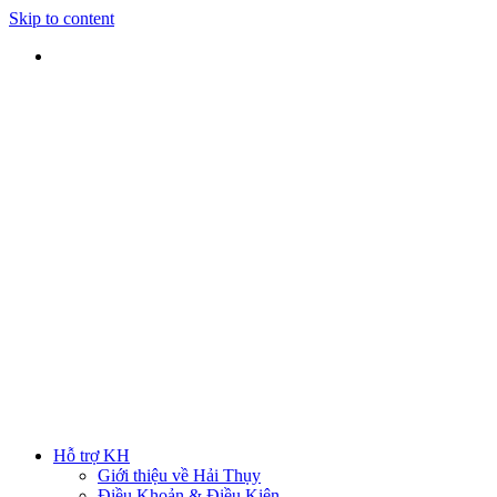
Skip to content
SHIP TOÀN QUỐC
Nhận hàng tại nhà
TƯ VẤN TRỰC TIẾP
Rút ngắn thời gian lựa chọn
ĐẢM BẢO CHẤT LƯỢNG
Sản phẩm chính hãng
HOTLINE
0938 379 489
|
0933 205 220
Hỗ trợ KH
Giới thiệu về Hải Thụy
Điều Khoản & Điều Kiện