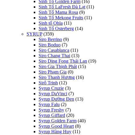
Sinh Tố Golden Farm
(16)
Sinh Tố LaFresh Đà Lạt
(11)
Sinh Tố Mama Rosa
(9)
Sinh Tố Mekong Fruits
(11)
Sinh tố Ohla
(11)
Sinh Tố Osterberg
(14)
SYRUP
(359)
Siro Berrino
(9)
Siro Boduo
(7)
Siro Casablanca
(11)
Siro Chang Thai
(13)
Siro Ding Fong Thái Lan
(19)
Siro Gia Thịnh Phát
(15)
Siro Phạm Gia
(0)
Siro Thanh Hương
(16)
Sirô Trinh
(12)
Syrup Cruzie
(3)
Syrup DaVinci
(7)
Syrup Đường Đen
(13)
Syrup Falu
(2)
Syrup Freshy
(7)
Syrup Giffard
(20)
Syrup Golden Farm
(40)
Syrup Good Heart
(8)
Syrup Hàng Huy
(11)