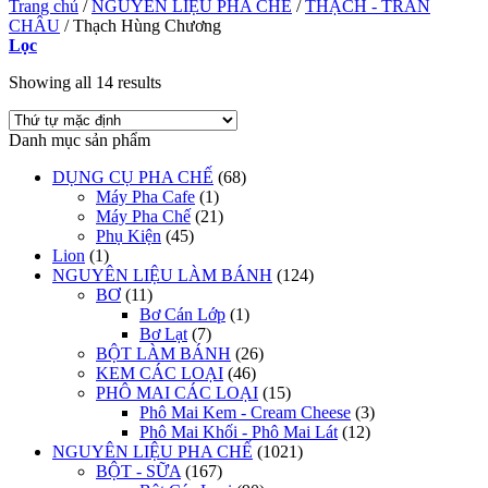
Trang chủ
/
NGUYÊN LIỆU PHA CHẾ
/
THẠCH - TRÂN
CHÂU
/
Thạch Hùng Chương
Lọc
Showing all 14 results
Danh mục sản phẩm
DỤNG CỤ PHA CHẾ
(68)
Máy Pha Cafe
(1)
Máy Pha Chế
(21)
Phụ Kiện
(45)
Lion
(1)
NGUYÊN LIỆU LÀM BÁNH
(124)
BƠ
(11)
Bơ Cán Lớp
(1)
Bơ Lạt
(7)
BỘT LÀM BÁNH
(26)
KEM CÁC LOẠI
(46)
PHÔ MAI CÁC LOẠI
(15)
Phô Mai Kem - Cream Cheese
(3)
Phô Mai Khối - Phô Mai Lát
(12)
NGUYÊN LIỆU PHA CHẾ
(1021)
BỘT - SỮA
(167)