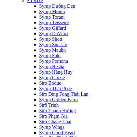
SYRUP
Syrup Đường Đen
Syrup Monin
Syrup Torani
Syrup Teisseire
Syrup Giffard
Syrup DaVinci
Syrup Shott
Syrup Sun-Up
Syrup Maulin
Syrup Falu
Syrup Pomona
Syrup Hestia
Syrup Hàng Huy
Syrup Cruzie
Siro Boduo
Syrup Thái Pixie
Siro Ding Fong Thái Lan
Syrup Golden Farm
Sirô Trinh
Siro Thanh Hương
Siro Phạm Gia
Siro Chang Thai
Syrup Wings
Syrup Good Heart