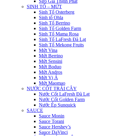
Siro Gia Thịnh Phát
SINH TỐ – MỨT
Sinh Tố Osterberg
Sinh tố Ohla
Sinh Tố Berrino
Sinh Tố Golden Farm
Sinh Tố Mama Rosa
Sinh Tố LaFresh Đà Lạt
Sinh Tố Mekong Fruits
Mứt Vina
Mứt Berrino
Mứt Sensini
Mứt Boduo
Mứt Andros
Mứt Vị Á
Mứt Maomao
NƯỚC CỐT TRÁI CÂY
Nước Cốt LaFresh Đà Lạt
Nước Cốt Golden Farm
Nước Ép Sunquick
SAUCE
Sauce Monin
Sauce Torani
Sauce Hershey’s
Sauce DaVinci