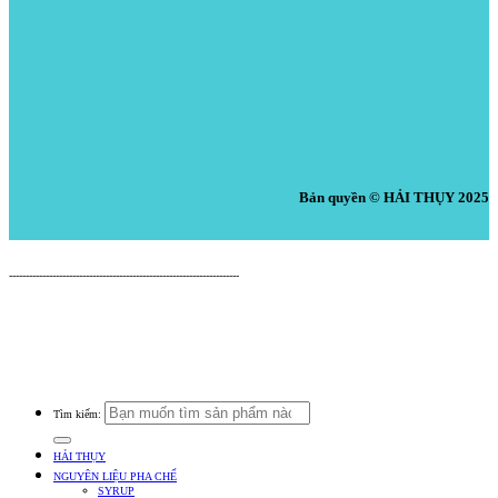
Bản quyền © HẢI THỤY 2025
Nguyên Liệu Pha Chế HẢI THỤY
---------------------------------------------------------------------
Cửa Hàng: 519 Tây Lạc, An Chu, Bắc Sơn, Trảng Bom, Đồng Nai.
Điện thoại: 0938.379.489 (Mr. Tuấn) - 0933.39.38.48 (Cửa Hàng) -
0933.20.52.20 (Kho Tổng) - Email: nguyenlieuphachehaithuy@gmail.com
Số giấy chứng nhận ĐKKD: 47J8010632 do Phòng Tài Chính Kế Hoạch UBND
Huyện Trảng Bom Cấp Ngày 03/10/2016
Tìm kiếm:
HẢI THỤY
NGUYÊN LIỆU PHA CHẾ
SYRUP