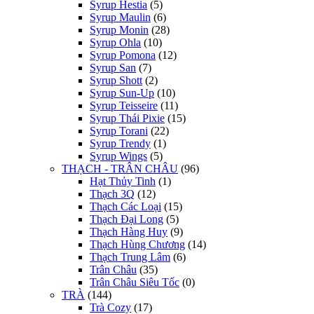
Syrup Hestia
(5)
Syrup Maulin
(6)
Syrup Monin
(28)
Syrup Ohla
(10)
Syrup Pomona
(12)
Syrup San
(7)
Syrup Shott
(2)
Syrup Sun-Up
(10)
Syrup Teisseire
(11)
Syrup Thái Pixie
(15)
Syrup Torani
(22)
Syrup Trendy
(1)
Syrup Wings
(5)
THẠCH - TRÂN CHÂU
(96)
Hạt Thủy Tinh
(1)
Thạch 3Q
(12)
Thạch Các Loại
(15)
Thạch Đại Long
(5)
Thạch Hàng Huy
(9)
Thạch Hùng Chương
(14)
Thạch Trung Lâm
(6)
Trân Châu
(35)
Trân Châu Siêu Tốc
(0)
TRÀ
(144)
Trà Cozy
(17)