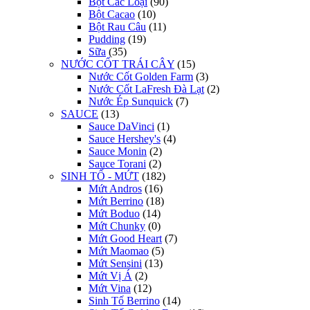
Bột Các Loại
(90)
Bột Cacao
(10)
Bột Rau Câu
(11)
Pudding
(19)
Sữa
(35)
NƯỚC CỐT TRÁI CÂY
(15)
Nước Cốt Golden Farm
(3)
Nước Cốt LaFresh Đà Lạt
(2)
Nước Ép Sunquick
(7)
SAUCE
(13)
Sauce DaVinci
(1)
Sauce Hershey's
(4)
Sauce Monin
(2)
Sauce Torani
(2)
SINH TỐ - MỨT
(182)
Mứt Andros
(16)
Mứt Berrino
(18)
Mứt Boduo
(14)
Mứt Chunky
(0)
Mứt Good Heart
(7)
Mứt Maomao
(5)
Mứt Sensini
(13)
Mứt Vị Á
(2)
Mứt Vina
(12)
Sinh Tố Berrino
(14)