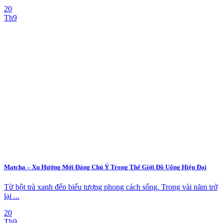
20
Th9
Matcha – Xu Hướng Mới Đáng Chú Ý Trong Thế Giới Đồ Uống Hiện Đại
Từ bột trà xanh đến biểu tượng phong cách sống. Trong vài năm trở
lại ...
20
Th9