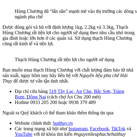
Hùng Chương đã “lấn sân” mạnh mẽ vào thị trường các dòng s
ngành pha chế
Được đóng gói và hũ với định lượng 1kg, 2.2kg và 3.3kg, Thạch
Hùng Chương rất tiện lợi cho người sử dụng theo nhu cầu nhỏ trong
gia đình hoặc lớn hơn ở các quán xá. Sử dụng thạch Hùng Chương
cũng rất kinh tế và tiện lợi.
Thạch Hùng Chương rất tiện lợi cho người sử dụng
Bạn muốn mua thạch Hùng Chương với chất lượng đảm bảo từ nhà
sản xuất, ngay hôm nay hãy liên hệ với
Nguyên liệu pha chế Hải
Thụy
để được tư vấn tận tình nhất.
Địa chỉ cửa hàng
519 Tây Lạc, An Chu, Bắc Sơn, Trảng
Bom, Đồng Nai
(cách chợ An Chu 200 mét)
Hotline 0933 205 200 hoặc 0938 379 489
Ngoài ra Quý khách có thể tham khảo thêm thông tin qua
Website chính thức
haithuy.vn
Các trang mạng xã hội như
Instagram
,
Facebook
,
TikTok
và
YouTube
với từ khóa tìm kiến
#nguyenlieuphachehaithuy