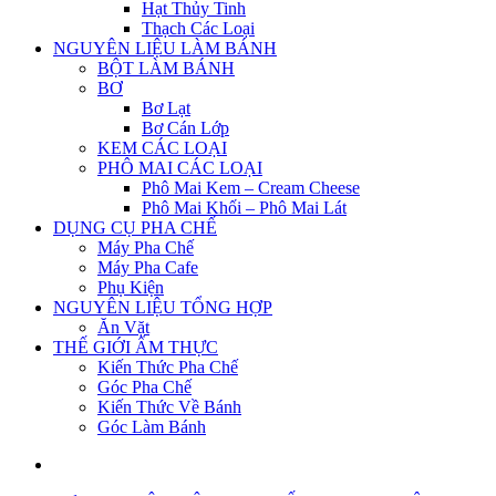
Hạt Thủy Tinh
Thạch Các Loại
NGUYÊN LIỆU LÀM BÁNH
BỘT LÀM BÁNH
BƠ
Bơ Lạt
Bơ Cán Lớp
KEM CÁC LOẠI
PHÔ MAI CÁC LOẠI
Phô Mai Kem – Cream Cheese
Phô Mai Khối – Phô Mai Lát
DỤNG CỤ PHA CHẾ
Máy Pha Chế
Máy Pha Cafe
Phụ Kiện
NGUYÊN LIỆU TỔNG HỢP
Ăn Vặt
THẾ GIỚI ẨM THỰC
Kiến Thức Pha Chế
Góc Pha Chế
Kiến Thức Về Bánh
Góc Làm Bánh