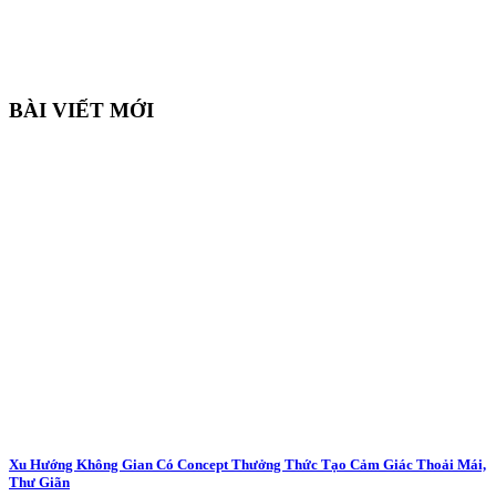
BÀI VIẾT MỚI
Xu Hướng Không Gian Có Concept Thưởng Thức Tạo Cảm Giác Thoải Mái,
Thư Giãn