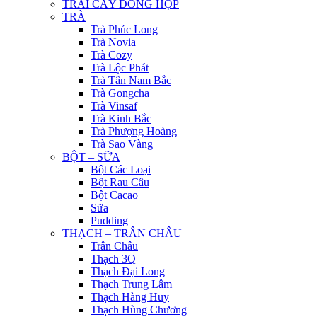
TRÁI CÂY ĐÓNG HỘP
TRÀ
Trà Phúc Long
Trà Novia
Trà Cozy
Trà Lộc Phát
Trà Tân Nam Bắc
Trà Gongcha
Trà Vinsaf
Trà Kinh Bắc
Trà Phượng Hoàng
Trà Sao Vàng
BỘT – SỮA
Bột Các Loại
Bột Rau Câu
Bột Cacao
Sữa
Pudding
THẠCH – TRÂN CHÂU
Trân Châu
Thạch 3Q
Thạch Đại Long
Thạch Trung Lâm
Thạch Hàng Huy
Thạch Hùng Chương