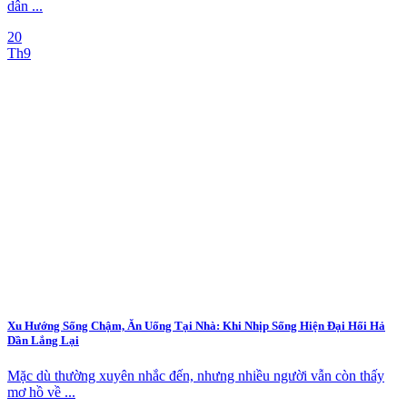
dân ...
20
Th9
Xu Hướng Sống Chậm, Ăn Uống Tại Nhà: Khi Nhịp Sống Hiện Đại Hối Hả
Dần Lắng Lại
Mặc dù thường xuyên nhắc đến, nhưng nhiều người vẫn còn thấy
mơ hồ về ...