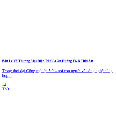
Bán Lẻ Và Thương Mại Điện Tử Của Xu Hướng F&B Thời 5.0
Trong thời đại Công nghiệp 5.0 – nơi con người và công nghệ cùng
hợp ...
12
Th9