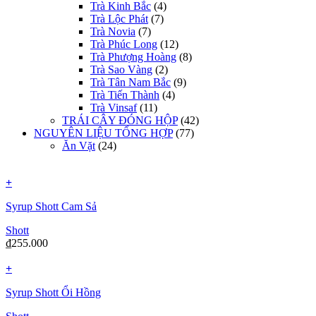
Trà Kinh Bắc
(4)
Trà Lộc Phát
(7)
Trà Novia
(7)
Trà Phúc Long
(12)
Trà Phượng Hoàng
(8)
Trà Sao Vàng
(2)
Trà Tân Nam Bắc
(9)
Trà Tiến Thành
(4)
Trà Vinsaf
(11)
TRÁI CÂY ĐÓNG HỘP
(42)
NGUYÊN LIỆU TỔNG HỢP
(77)
Ăn Vặt
(24)
+
Syrup Shott Cam Sả
Shott
₫
255.000
+
Syrup Shott Ổi Hồng