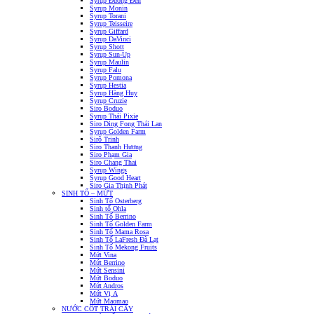
Syrup Đường Đen
Syrup Monin
Syrup Torani
Syrup Teisseire
Syrup Giffard
Syrup DaVinci
Syrup Shott
Syrup Sun-Up
Syrup Maulin
Syrup Falu
Syrup Pomona
Syrup Hestia
Syrup Hàng Huy
Syrup Cruzie
Siro Boduo
Syrup Thái Pixie
Siro Ding Fong Thái Lan
Syrup Golden Farm
Sirô Trinh
Siro Thanh Hương
Siro Phạm Gia
Siro Chang Thai
Syrup Wings
Syrup Good Heart
Siro Gia Thịnh Phát
SINH TỐ – MỨT
Sinh Tố Osterberg
Sinh tố Ohla
Sinh Tố Berrino
Sinh Tố Golden Farm
Sinh Tố Mama Rosa
Sinh Tố LaFresh Đà Lạt
Sinh Tố Mekong Fruits
Mứt Vina
Mứt Berrino
Mứt Sensini
Mứt Boduo
Mứt Andros
Mứt Vị Á
Mứt Maomao
NƯỚC CỐT TRÁI CÂY