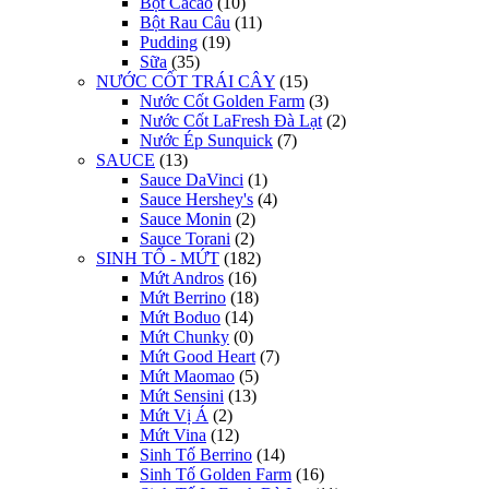
Bột Cacao
(10)
Bột Rau Câu
(11)
Pudding
(19)
Sữa
(35)
NƯỚC CỐT TRÁI CÂY
(15)
Nước Cốt Golden Farm
(3)
Nước Cốt LaFresh Đà Lạt
(2)
Nước Ép Sunquick
(7)
SAUCE
(13)
Sauce DaVinci
(1)
Sauce Hershey's
(4)
Sauce Monin
(2)
Sauce Torani
(2)
SINH TỐ - MỨT
(182)
Mứt Andros
(16)
Mứt Berrino
(18)
Mứt Boduo
(14)
Mứt Chunky
(0)
Mứt Good Heart
(7)
Mứt Maomao
(5)
Mứt Sensini
(13)
Mứt Vị Á
(2)
Mứt Vina
(12)
Sinh Tố Berrino
(14)
Sinh Tố Golden Farm
(16)