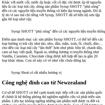
Khác với nước cốt, nước ép hoặc cốt cô đặc chỉ được ép từ nguyên
liệu là các loại trái cây, dòng sản phẩm Syrup SHOTT “phủ sóng”
đến cả các nguyên liệu truyền thống và hiện đại trong ngành. Đó là
lý do vì sao mà chỉ riêng với Syrup, SHOTT đã sở hữu bộ sưu tập
gần 60 loại như vậy.
Syrup SHOTT “phủ sóng” đến cả các nguyên liệu truyền thống
Điểm qua danh mục các sản phẩm Syrup SHOTT, có thể kể đến các
loại hương vị trái cây như táo, nho, dâu, mận, xoài, ổi, chuối, đào…
cho đến các loại trái cây “tân thời” hơn như phúc bồn tử, chanh dây,
cam sả hay việt quất. Ngoài ra, những hương vị truyền thống như
Vanilla, Caramen, Chocolate cũng được kết hợp để tạo ra gần 20
loại khác nhau. Con số này có vẻ như vẫn chưa dừng lại.
Syrup Shott có rất nhiều hương vị
Công nghệ đỉnh cao từ Newzealand
Cơ sở để SHOTT có thể cạnh tranh trực tiếp với các sản phẩm quốc
tế chính là hệ thống phòng thí nghiệm nghiên cứu và phát triển sản
phẩm. Liên tục không ngừng những sản phẩm mới được ra đời và