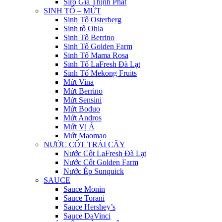
Siro Gia Thịnh Phát
SINH TỐ – MỨT
Sinh Tố Osterberg
Sinh tố Ohla
Sinh Tố Berrino
Sinh Tố Golden Farm
Sinh Tố Mama Rosa
Sinh Tố LaFresh Đà Lạt
Sinh Tố Mekong Fruits
Mứt Vina
Mứt Berrino
Mứt Sensini
Mứt Boduo
Mứt Andros
Mứt Vị Á
Mứt Maomao
NƯỚC CỐT TRÁI CÂY
Nước Cốt LaFresh Đà Lạt
Nước Cốt Golden Farm
Nước Ép Sunquick
SAUCE
Sauce Monin
Sauce Torani
Sauce Hershey’s
Sauce DaVinci