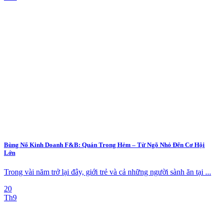
Bùng Nổ Kinh Doanh F&B: Quán Trong Hẻm – Từ Ngõ Nhỏ Đến Cơ Hội
Lớn
Trong vài năm trở lại đây, giới trẻ và cả những người sành ăn tại ...
20
Th9