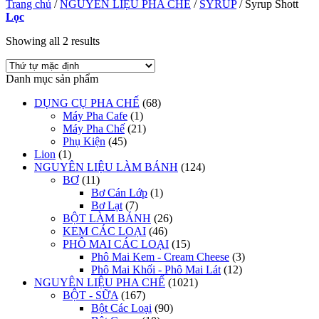
Trang chủ
/
NGUYÊN LIỆU PHA CHẾ
/
SYRUP
/
Syrup Shott
Lọc
Showing all 2 results
Danh mục sản phẩm
DỤNG CỤ PHA CHẾ
(68)
Máy Pha Cafe
(1)
Máy Pha Chế
(21)
Phụ Kiện
(45)
Lion
(1)
NGUYÊN LIỆU LÀM BÁNH
(124)
BƠ
(11)
Bơ Cán Lớp
(1)
Bơ Lạt
(7)
BỘT LÀM BÁNH
(26)
KEM CÁC LOẠI
(46)
PHÔ MAI CÁC LOẠI
(15)
Phô Mai Kem - Cream Cheese
(3)
Phô Mai Khối - Phô Mai Lát
(12)
NGUYÊN LIỆU PHA CHẾ
(1021)
BỘT - SỮA
(167)
Bột Các Loại
(90)