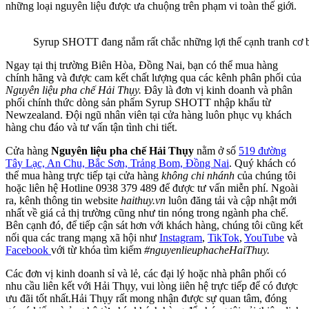
những loại nguyên liệu được ưa chuộng trên phạm vi toàn thế giới.
Syrup SHOTT đang nắm rất chắc những lợi thế cạnh tranh cơ 
Ngay tại thị trường Biên Hòa, Đồng Nai, bạn có thể mua hàng
chính hãng và được cam kết chất lượng qua các kênh phân phối của
Nguyên liệu pha chế Hải Thụy.
Đây là đơn vị kinh doanh và phân
phối chính thức dòng sản phẩm Syrup SHOTT nhập khẩu từ
Newzealand. Đội ngũ nhân viên tại cửa hàng luôn phục vụ khách
hàng chu đáo và tư vấn tận tình chi tiết.
Cửa hàng
Nguyên liệu pha chế Hải Thụy
nằm ở số
519 đường
Tây Lạc, An Chu, Bắc Sơn, Trảng Bom, Đồng Nai
. Quý khách có
thể mua hàng trực tiếp tại cửa hàng
không chi nhánh
của chúng tôi
hoặc liên hệ Hotline 0938 379 489 để được tư vấn miễn phí. Ngoài
ra, kênh thông tin website
haithuy.vn
luôn đăng tải và cập nhật mới
nhất về giá cả thị trường cũng như tin nóng trong ngành pha chế.
Bên cạnh đó, để tiếp cận sát hơn với khách hàng, chúng tôi cũng kết
nối qua các trang mạng xã hội như
Instagram
,
TikTok
,
YouTube
và
Facebook
với từ khóa tìm kiếm
#nguyenlieuphacheHaiThuy.
Các đơn vị kinh doanh sỉ và lẻ, các đại lý hoặc nhà phân phối có
nhu cầu liên kết với Hải Thụy, vui lòng iiên hệ trực tiếp để có được
ưu đãi tốt nhất.Hải Thụy rất mong nhận được sự quan tâm, đóng