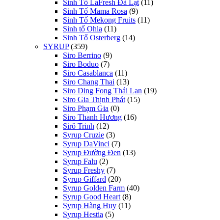
Sinh Tố LaFresh Đà Lạt
(11)
Sinh Tố Mama Rosa
(9)
Sinh Tố Mekong Fruits
(11)
Sinh tố Ohla
(11)
Sinh Tố Osterberg
(14)
SYRUP
(359)
Siro Berrino
(9)
Siro Boduo
(7)
Siro Casablanca
(11)
Siro Chang Thai
(13)
Siro Ding Fong Thái Lan
(19)
Siro Gia Thịnh Phát
(15)
Siro Phạm Gia
(0)
Siro Thanh Hương
(16)
Sirô Trinh
(12)
Syrup Cruzie
(3)
Syrup DaVinci
(7)
Syrup Đường Đen
(13)
Syrup Falu
(2)
Syrup Freshy
(7)
Syrup Giffard
(20)
Syrup Golden Farm
(40)
Syrup Good Heart
(8)
Syrup Hàng Huy
(11)
Syrup Hestia
(5)