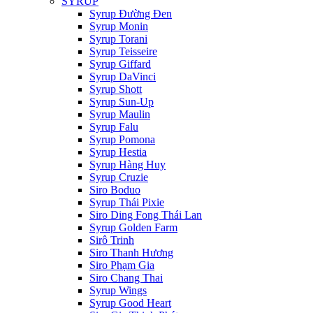
SYRUP
Syrup Đường Đen
Syrup Monin
Syrup Torani
Syrup Teisseire
Syrup Giffard
Syrup DaVinci
Syrup Shott
Syrup Sun-Up
Syrup Maulin
Syrup Falu
Syrup Pomona
Syrup Hestia
Syrup Hàng Huy
Syrup Cruzie
Siro Boduo
Syrup Thái Pixie
Siro Ding Fong Thái Lan
Syrup Golden Farm
Sirô Trinh
Siro Thanh Hương
Siro Phạm Gia
Siro Chang Thai
Syrup Wings
Syrup Good Heart