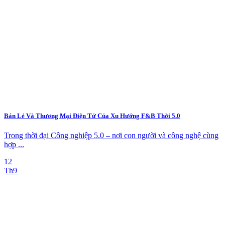
Bán Lẻ Và Thương Mại Điện Tử Của Xu Hướng F&B Thời 5.0
Trong thời đại Công nghiệp 5.0 – nơi con người và công nghệ cùng
hợp ...
12
Th9