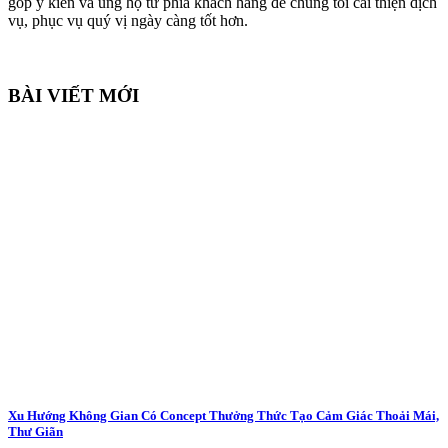
góp ý kiến và ủng hộ từ phía khách hàng để chúng tôi cải thiện dịch
vụ, phục vụ quý vị ngày càng tốt hơn.
BÀI VIẾT MỚI
Xu Hướng Không Gian Có Concept Thưởng Thức Tạo Cảm Giác Thoải Mái,
Thư Giãn