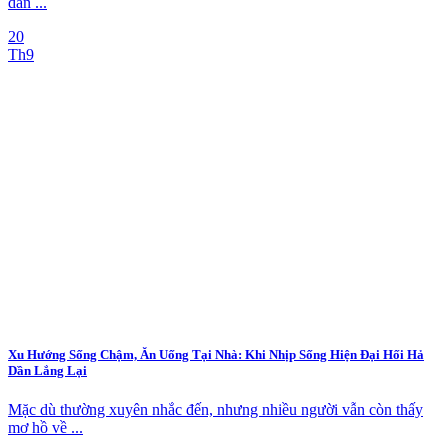
dân ...
20
Th9
Xu Hướng Sống Chậm, Ăn Uống Tại Nhà: Khi Nhịp Sống Hiện Đại Hối Hả
Dần Lắng Lại
Mặc dù thường xuyên nhắc đến, nhưng nhiều người vẫn còn thấy
mơ hồ về ...