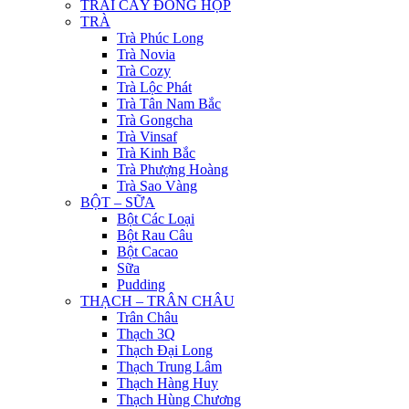
TRÁI CÂY ĐÓNG HỘP
TRÀ
Trà Phúc Long
Trà Novia
Trà Cozy
Trà Lộc Phát
Trà Tân Nam Bắc
Trà Gongcha
Trà Vinsaf
Trà Kinh Bắc
Trà Phượng Hoàng
Trà Sao Vàng
BỘT – SỮA
Bột Các Loại
Bột Rau Câu
Bột Cacao
Sữa
Pudding
THẠCH – TRÂN CHÂU
Trân Châu
Thạch 3Q
Thạch Đại Long
Thạch Trung Lâm
Thạch Hàng Huy
Thạch Hùng Chương