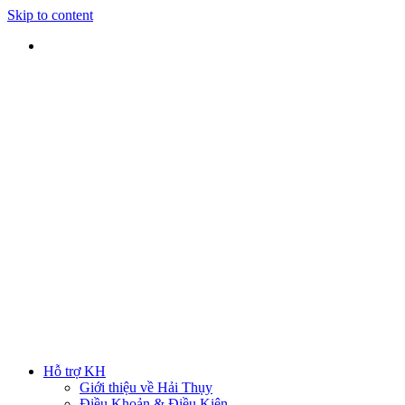
Skip to content
SHIP TOÀN QUỐC
Nhận hàng tại nhà
TƯ VẤN TRỰC TIẾP
Rút ngắn thời gian lựa chọn
ĐẢM BẢO CHẤT LƯỢNG
Sản phẩm chính hãng
HOTLINE
0938 379 489
|
0933 205 220
Hỗ trợ KH
Giới thiệu về Hải Thụy
Điều Khoản & Điều Kiện