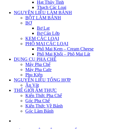
Hạt Thủy Tinh
Thạch Các Loại
NGUYÊN LIỆU LÀM BÁNH
BỘT LÀM BÁNH
BƠ
Bơ Lạt
Bơ Cán Lớp
KEM CÁC LOẠI
PHÔ MAI CÁC LOẠI
Phô Mai Kem – Cream Cheese
Phô Mai Khối – Phô Mai Lát
DỤNG CỤ PHA CHẾ
Máy Pha Chế
Máy Pha Cafe
Phụ Kiện
NGUYÊN LIỆU TỔNG HỢP
Ăn Vặt
THẾ GIỚI ẨM THỰC
Kiến Thức Pha Chế
Góc Pha Chế
Kiến Thức Về Bánh
Góc Làm Bánh