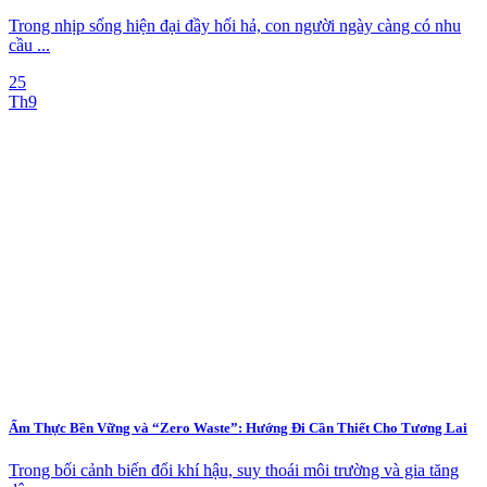
Trong nhịp sống hiện đại đầy hối hả, con người ngày càng có nhu
cầu ...
25
Th9
Ẩm Thực Bền Vững và “Zero Waste”: Hướng Đi Cần Thiết Cho Tương Lai
Trong bối cảnh biến đổi khí hậu, suy thoái môi trường và gia tăng