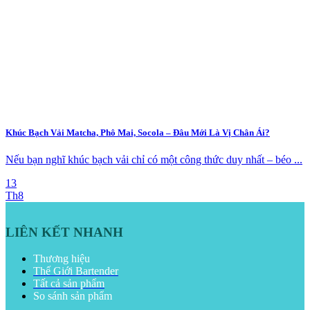
Khúc Bạch Vải Matcha, Phô Mai, Socola – Đâu Mới Là Vị Chân Ái?
Nếu bạn nghĩ khúc bạch vải chỉ có một công thức duy nhất – béo ...
13
Th8
LIÊN KẾT NHANH
Thương hiệu
Thế Giới Bartender
Tất cả sản phẩm
So sánh sản phẩm