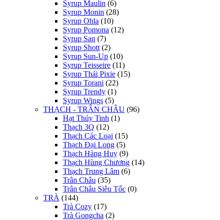
Syrup Maulin
(6)
Syrup Monin
(28)
Syrup Ohla
(10)
Syrup Pomona
(12)
Syrup San
(7)
Syrup Shott
(2)
Syrup Sun-Up
(10)
Syrup Teisseire
(11)
Syrup Thái Pixie
(15)
Syrup Torani
(22)
Syrup Trendy
(1)
Syrup Wings
(5)
THẠCH - TRÂN CHÂU
(96)
Hạt Thủy Tinh
(1)
Thạch 3Q
(12)
Thạch Các Loại
(15)
Thạch Đại Long
(5)
Thạch Hàng Huy
(9)
Thạch Hùng Chương
(14)
Thạch Trung Lâm
(6)
Trân Châu
(35)
Trân Châu Siêu Tốc
(0)
TRÀ
(144)
Trà Cozy
(17)
Trà Gongcha
(2)