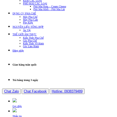
KEM CÁC LOẠI
PHÔ MAI CÁC LOẠI
Phô Mai Kem – Cream Cheese
Phô Mai Khối – Phô Mai Lát
DỤNG CỤ PHA CHẾ
Máy Pha Chế
Máy Pha Cafe
Phụ Kiện
NGUYÊN LIỆU TỔNG HỢP
Ăn Vặt
THẾ GIỚI ẨM THỰC
Kiến Thức Pha Chế
Góc Pha Chế
Kiến Thức Về Bánh
Góc Làm Bánh
Đăng nhập
Giao hàng toàn quốc
Trả hàng trong 3 ngày
Chat Zalo
Chat Facebook
Hotline: 0938379489
Gọi điện
Nhắn tin