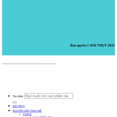
Bản quyền © HẢI THỤY 2025
Nguyên Liệu Pha Chế HẢI THỤY
---------------------------------------------------------------------
Cửa Hàng: 519 Tây Lạc, An Chu, Bắc Sơn, Trảng Bom, Đồng Nai.
Điện thoại: 0938.379.489 (Mr. Tuấn) - 0933.39.38.48 (Cửa Hàng) -
0933.20.52.20 (Kho Tổng) - Email: nguyenlieuphachehaithuy@gmail.com
Số giấy chứng nhận ĐKKD: 47J8010632 do Phòng Tài Chính Kế Hoạch UBND
Huyện Trảng Bom Cấp Ngày 03/10/2016
Tìm kiếm:
HẢI THỤY
NGUYÊN LIỆU PHA CHẾ
SYRUP