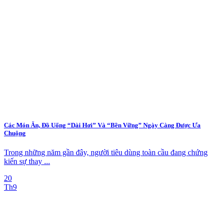
Các Món Ăn, Đồ Uống “Dài Hơi” Và “Bền Vững” Ngày Càng Được Ưa
Chuộng
Trong những năm gần đây, người tiêu dùng toàn cầu đang chứng
kiến sự thay ...
20
Th9