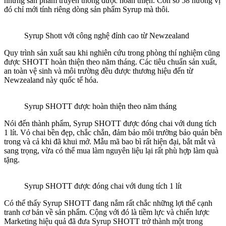
những sản phẩm truyền thống được hoàn thiện. Con số 58 hương vị
đó chỉ mới tính riêng dòng sản phẩm Syrup mà thôi.
Syrup Shott với công nghệ đỉnh cao từ Newzealand
Quy trình sản xuất sau khi nghiên cứu trong phòng thí nghiệm cũng
được SHOTT hoàn thiện theo năm tháng. Các tiêu chuẩn sản xuất,
an toàn vệ sinh và môi trường đều được thương hiệu đến từ
Newzealand này quốc tế hóa.
Syrup SHOTT được hoàn thiện theo năm tháng
Nói đến thành phẩm, Syrup SHOTT được đóng chai với dung tích
1 lít. Vỏ chai bền đẹp, chắc chắn, đảm bảo môi trường bảo quản bên
trong và cả khi đã khui mở. Mẫu mã bao bì rất hiện đại, bắt mắt và
sang trọng, vừa có thể mua làm nguyên liệu lại rất phù hợp làm quà
tặng.
Syrup SHOTT được đóng chai với dung tích 1 lít
Có thể thấy Syrup SHOTT đang nắm rất chắc những lợi thế cạnh
tranh cơ bản về sản phẩm. Cộng với đó là tiềm lực và chiến lược
Marketing hiệu quả đã đưa Syrup SHOTT trở thành một trong