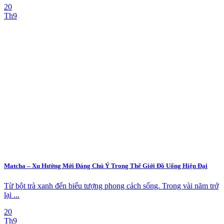
20
Th9
Matcha – Xu Hướng Mới Đáng Chú Ý Trong Thế Giới Đồ Uống Hiện Đại
Từ bột trà xanh đến biểu tượng phong cách sống. Trong vài năm trở
lại ...
20
Th9