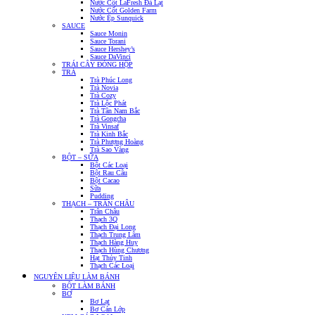
Nước Cốt LaFresh Đà Lạt
Nước Cốt Golden Farm
Nước Ép Sunquick
SAUCE
Sauce Monin
Sauce Torani
Sauce Hershey’s
Sauce DaVinci
TRÁI CÂY ĐÓNG HỘP
TRÀ
Trà Phúc Long
Trà Novia
Trà Cozy
Trà Lộc Phát
Trà Tân Nam Bắc
Trà Gongcha
Trà Vinsaf
Trà Kinh Bắc
Trà Phượng Hoàng
Trà Sao Vàng
BỘT – SỮA
Bột Các Loại
Bột Rau Câu
Bột Cacao
Sữa
Pudding
THẠCH – TRÂN CHÂU
Trân Châu
Thạch 3Q
Thạch Đại Long
Thạch Trung Lâm
Thạch Hàng Huy
Thạch Hùng Chương
Hạt Thủy Tinh
Thạch Các Loại
NGUYÊN LIỆU LÀM BÁNH
BỘT LÀM BÁNH
BƠ
Bơ Lạt
Bơ Cán Lớp