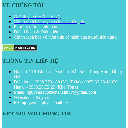
VỀ CHÚNG TÔI
Giới thiệu về HẢI THUỴ
Chính sách bảo mật và chia sẻ thông tin
Phương thức thanh toán
Điều khoản & Điều kiện
Chính sách bảo vệ thông tin cá nhân của người tiêu dùng
THÔNG TIN LIÊN HỆ
Địa chỉ: 519 Tây Lạc, An Chu, Bắc Sơn, Trảng Bom, Đồng
Nai.
Điện thoại: 0938.379.489 (Mr. Tuấn) - 0933.39.38.48(Cửa
Hàng) - 0933.20.52.20 (Kho Tổng)
Email: nguyenlieuphachehaithuy@gmail.com
Website: haithuy.vn
FB: nguyenlieuphachehaithuy
KẾT NỐI VỚI CHÚNG TÔI