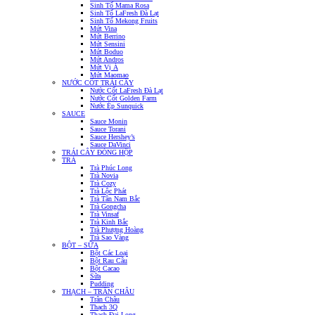
Sinh Tố Mama Rosa
Sinh Tố LaFresh Đà Lạt
Sinh Tố Mekong Fruits
Mứt Vina
Mứt Berrino
Mứt Sensini
Mứt Boduo
Mứt Andros
Mứt Vị Á
Mứt Maomao
NƯỚC CỐT TRÁI CÂY
Nước Cốt LaFresh Đà Lạt
Nước Cốt Golden Farm
Nước Ép Sunquick
SAUCE
Sauce Monin
Sauce Torani
Sauce Hershey’s
Sauce DaVinci
TRÁI CÂY ĐÓNG HỘP
TRÀ
Trà Phúc Long
Trà Novia
Trà Cozy
Trà Lộc Phát
Trà Tân Nam Bắc
Trà Gongcha
Trà Vinsaf
Trà Kinh Bắc
Trà Phượng Hoàng
Trà Sao Vàng
BỘT – SỮA
Bột Các Loại
Bột Rau Câu
Bột Cacao
Sữa
Pudding
THẠCH – TRÂN CHÂU
Trân Châu
Thạch 3Q
Thạch Đại Long