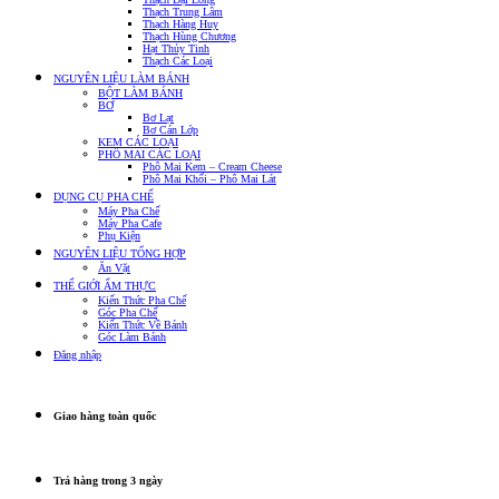
Thạch Trung Lâm
Thạch Hàng Huy
Thạch Hùng Chương
Hạt Thủy Tinh
Thạch Các Loại
NGUYÊN LIỆU LÀM BÁNH
BỘT LÀM BÁNH
BƠ
Bơ Lạt
Bơ Cán Lớp
KEM CÁC LOẠI
PHÔ MAI CÁC LOẠI
Phô Mai Kem – Cream Cheese
Phô Mai Khối – Phô Mai Lát
DỤNG CỤ PHA CHẾ
Máy Pha Chế
Máy Pha Cafe
Phụ Kiện
NGUYÊN LIỆU TỔNG HỢP
Ăn Vặt
THẾ GIỚI ẨM THỰC
Kiến Thức Pha Chế
Góc Pha Chế
Kiến Thức Về Bánh
Góc Làm Bánh
Đăng nhập
Giao hàng toàn quốc
Trả hàng trong 3 ngày