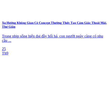
Xu Hướng Không Gian Có Concept Thưởng Thức Tạo Cảm Giác Thoải Mái,
Thư Giãn
Trong nhịp sống hiện đại đầy hối hả, con người ngày càng có nhu
cầu ...
25
Th9