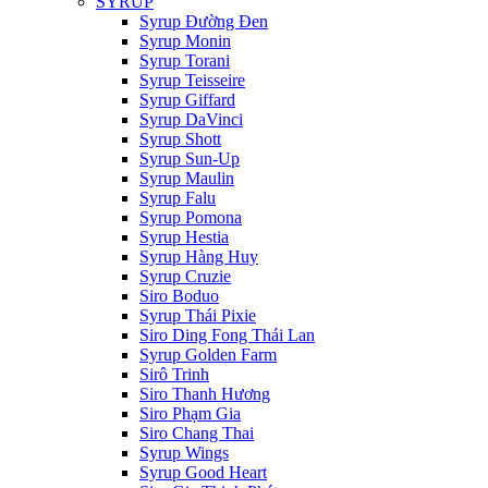
SYRUP
Syrup Đường Đen
Syrup Monin
Syrup Torani
Syrup Teisseire
Syrup Giffard
Syrup DaVinci
Syrup Shott
Syrup Sun-Up
Syrup Maulin
Syrup Falu
Syrup Pomona
Syrup Hestia
Syrup Hàng Huy
Syrup Cruzie
Siro Boduo
Syrup Thái Pixie
Siro Ding Fong Thái Lan
Syrup Golden Farm
Sirô Trinh
Siro Thanh Hương
Siro Phạm Gia
Siro Chang Thai
Syrup Wings
Syrup Good Heart