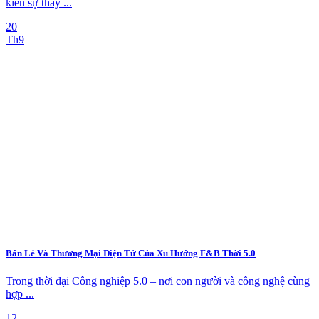
kiến sự thay ...
20
Th9
Bán Lẻ Và Thương Mại Điện Tử Của Xu Hướng F&B Thời 5.0
Trong thời đại Công nghiệp 5.0 – nơi con người và công nghệ cùng
hợp ...
12