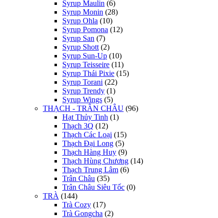
Syrup Maulin
(6)
Syrup Monin
(28)
Syrup Ohla
(10)
Syrup Pomona
(12)
Syrup San
(7)
Syrup Shott
(2)
Syrup Sun-Up
(10)
Syrup Teisseire
(11)
Syrup Thái Pixie
(15)
Syrup Torani
(22)
Syrup Trendy
(1)
Syrup Wings
(5)
THẠCH - TRÂN CHÂU
(96)
Hạt Thủy Tinh
(1)
Thạch 3Q
(12)
Thạch Các Loại
(15)
Thạch Đại Long
(5)
Thạch Hàng Huy
(9)
Thạch Hùng Chương
(14)
Thạch Trung Lâm
(6)
Trân Châu
(35)
Trân Châu Siêu Tốc
(0)
TRÀ
(144)
Trà Cozy
(17)
Trà Gongcha
(2)