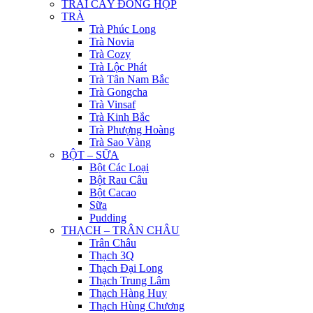
TRÁI CÂY ĐÓNG HỘP
TRÀ
Trà Phúc Long
Trà Novia
Trà Cozy
Trà Lộc Phát
Trà Tân Nam Bắc
Trà Gongcha
Trà Vinsaf
Trà Kinh Bắc
Trà Phượng Hoàng
Trà Sao Vàng
BỘT – SỮA
Bột Các Loại
Bột Rau Câu
Bột Cacao
Sữa
Pudding
THẠCH – TRÂN CHÂU
Trân Châu
Thạch 3Q
Thạch Đại Long
Thạch Trung Lâm
Thạch Hàng Huy
Thạch Hùng Chương