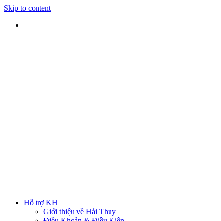
Skip to content
SHIP TOÀN QUỐC
Nhận hàng tại nhà
TƯ VẤN TRỰC TIẾP
Rút ngắn thời gian lựa chọn
ĐẢM BẢO CHẤT LƯỢNG
Sản phẩm chính hãng
HOTLINE
0938 379 489
|
0933 205 220
Hỗ trợ KH
Giới thiệu về Hải Thụy
Điều Khoản & Điều Kiện