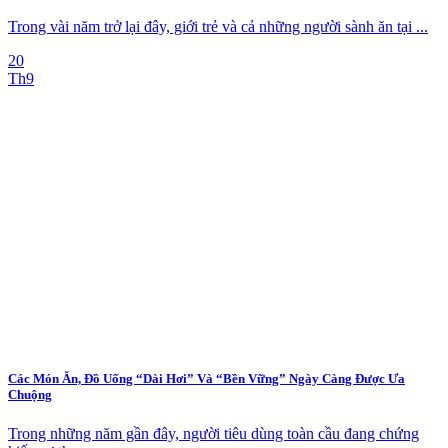
Trong vài năm trở lại đây, giới trẻ và cả những người sành ăn tại ...
20
Th9
Các Món Ăn, Đồ Uống “Dài Hơi” Và “Bền Vững” Ngày Càng Được Ưa
Chuộng
Trong những năm gần đây, người tiêu dùng toàn cầu đang chứng