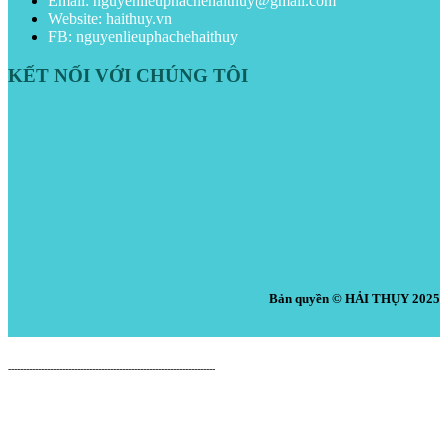
Email: nguyenlieuphachehaithuy@gmail.com
Website: haithuy.vn
FB: nguyenlieuphachehaithuy
KẾT NỐI VỚI CHÚNG TÔI
Bản quyền © HẢI THỤY 2025
Nguyên Liệu Pha Chế HẢI THỤY
---------------------------------------------------------------------
Cửa Hàng: 519 Tây Lạc, An Chu, Bắc Sơn, Trảng Bom, Đồng Nai.
Điện thoại: 0938.379.489 (Mr. Tuấn) - 0933.39.38.48 (Cửa Hàng) -
0933.20.52.20 (Kho Tổng) - Email: nguyenlieuphachehaithuy@gmail.com
Số giấy chứng nhận ĐKKD: 47J8010632 do Phòng Tài Chính Kế Hoạch UBND