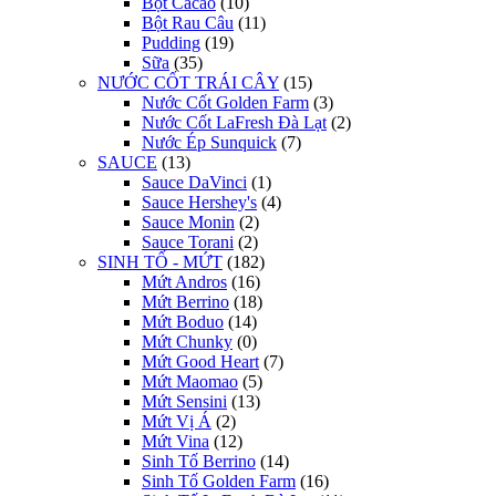
Bột Cacao
(10)
Bột Rau Câu
(11)
Pudding
(19)
Sữa
(35)
NƯỚC CỐT TRÁI CÂY
(15)
Nước Cốt Golden Farm
(3)
Nước Cốt LaFresh Đà Lạt
(2)
Nước Ép Sunquick
(7)
SAUCE
(13)
Sauce DaVinci
(1)
Sauce Hershey's
(4)
Sauce Monin
(2)
Sauce Torani
(2)
SINH TỐ - MỨT
(182)
Mứt Andros
(16)
Mứt Berrino
(18)
Mứt Boduo
(14)
Mứt Chunky
(0)
Mứt Good Heart
(7)
Mứt Maomao
(5)
Mứt Sensini
(13)
Mứt Vị Á
(2)
Mứt Vina
(12)
Sinh Tố Berrino
(14)
Sinh Tố Golden Farm
(16)