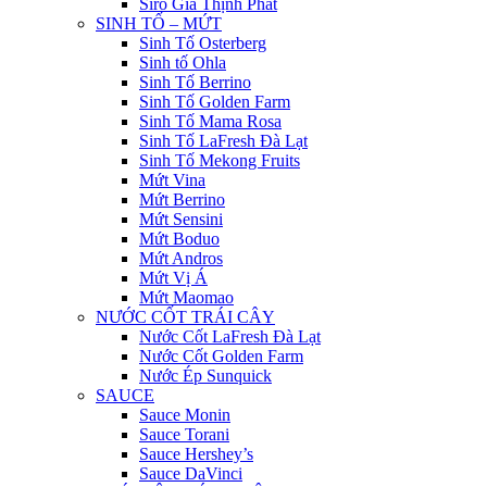
Siro Gia Thịnh Phát
SINH TỐ – MỨT
Sinh Tố Osterberg
Sinh tố Ohla
Sinh Tố Berrino
Sinh Tố Golden Farm
Sinh Tố Mama Rosa
Sinh Tố LaFresh Đà Lạt
Sinh Tố Mekong Fruits
Mứt Vina
Mứt Berrino
Mứt Sensini
Mứt Boduo
Mứt Andros
Mứt Vị Á
Mứt Maomao
NƯỚC CỐT TRÁI CÂY
Nước Cốt LaFresh Đà Lạt
Nước Cốt Golden Farm
Nước Ép Sunquick
SAUCE
Sauce Monin
Sauce Torani
Sauce Hershey’s
Sauce DaVinci