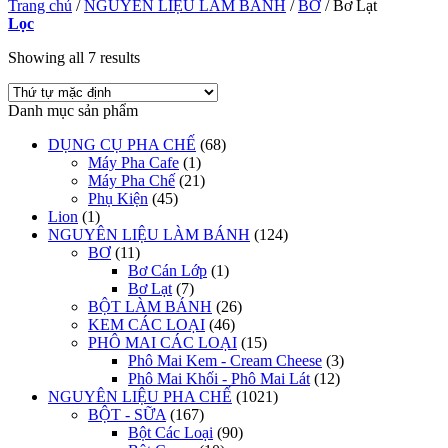
Trang chủ
/
NGUYÊN LIỆU LÀM BÁNH
/
BƠ
/
Bơ Lạt
Lọc
Showing all 7 results
Danh mục sản phẩm
DỤNG CỤ PHA CHẾ
(68)
Máy Pha Cafe
(1)
Máy Pha Chế
(21)
Phụ Kiện
(45)
Lion
(1)
NGUYÊN LIỆU LÀM BÁNH
(124)
BƠ
(11)
Bơ Cán Lớp
(1)
Bơ Lạt
(7)
BỘT LÀM BÁNH
(26)
KEM CÁC LOẠI
(46)
PHÔ MAI CÁC LOẠI
(15)
Phô Mai Kem - Cream Cheese
(3)
Phô Mai Khối - Phô Mai Lát
(12)
NGUYÊN LIỆU PHA CHẾ
(1021)
BỘT - SỮA
(167)
Bột Các Loại
(90)