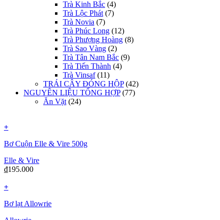
Trà Kinh Bắc
(4)
Trà Lộc Phát
(7)
Trà Novia
(7)
Trà Phúc Long
(12)
Trà Phượng Hoàng
(8)
Trà Sao Vàng
(2)
Trà Tân Nam Bắc
(9)
Trà Tiến Thành
(4)
Trà Vinsaf
(11)
TRÁI CÂY ĐÓNG HỘP
(42)
NGUYÊN LIỆU TỔNG HỢP
(77)
Ăn Vặt
(24)
+
Bơ Cuộn Elle & Vire 500g
Elle & Vire
₫
195.000
+
Bơ lạt Allowrie