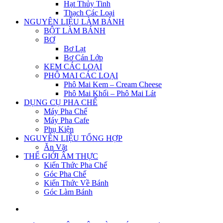
Hạt Thủy Tinh
Thạch Các Loại
NGUYÊN LIỆU LÀM BÁNH
BỘT LÀM BÁNH
BƠ
Bơ Lạt
Bơ Cán Lớp
KEM CÁC LOẠI
PHÔ MAI CÁC LOẠI
Phô Mai Kem – Cream Cheese
Phô Mai Khối – Phô Mai Lát
DỤNG CỤ PHA CHẾ
Máy Pha Chế
Máy Pha Cafe
Phụ Kiện
NGUYÊN LIỆU TỔNG HỢP
Ăn Vặt
THẾ GIỚI ẨM THỰC
Kiến Thức Pha Chế
Góc Pha Chế
Kiến Thức Về Bánh
Góc Làm Bánh