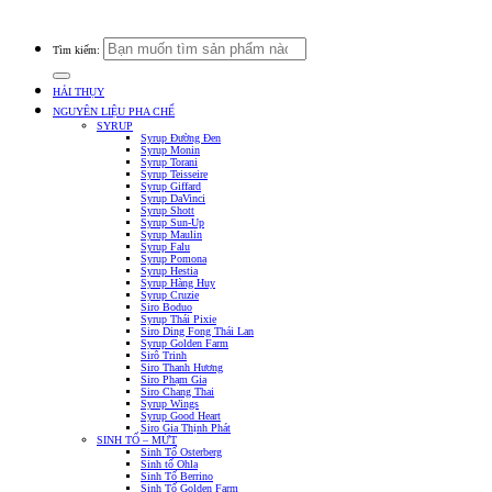
Huyện Trảng Bom Cấp Ngày 03/10/2016
Tìm kiếm:
HẢI THỤY
NGUYÊN LIỆU PHA CHẾ
SYRUP
Syrup Đường Đen
Syrup Monin
Syrup Torani
Syrup Teisseire
Syrup Giffard
Syrup DaVinci
Syrup Shott
Syrup Sun-Up
Syrup Maulin
Syrup Falu
Syrup Pomona
Syrup Hestia
Syrup Hàng Huy
Syrup Cruzie
Siro Boduo
Syrup Thái Pixie
Siro Ding Fong Thái Lan
Syrup Golden Farm
Sirô Trinh
Siro Thanh Hương
Siro Phạm Gia
Siro Chang Thai
Syrup Wings
Syrup Good Heart
Siro Gia Thịnh Phát
SINH TỐ – MỨT
Sinh Tố Osterberg
Sinh tố Ohla
Sinh Tố Berrino
Sinh Tố Golden Farm