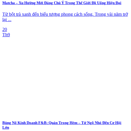
Matcha – Xu Hướng Mới Đáng Chú Ý Trong Thế Giới Đồ Uống Hiện Đại
Từ bột trà xanh đến biểu tượng phong cách sống. Trong vài năm trở
lại ...
20
Th9
Bùng Nổ Kinh Doanh F&B: Quán Trong Hẻm – Từ Ngõ Nhỏ Đến Cơ Hội
Lớn