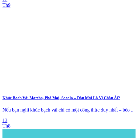
Th9
Khúc Bạch Vải Matcha, Phô Mai, Socola – Đâu Mới Là Vị Chân Ái?
Nếu bạn nghĩ khúc bạch vải chỉ có một công thức duy nhất – béo ...
13
Th8