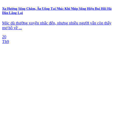
Xu Hướng Sống Chậm, Ăn Uống Tại Nhà: Khi Nhịp Sống Hiện Đại Hối Hả
Dần Lắng Lại
Mặc dù thường xuyên nhắc đến, nhưng nhiều người vẫn còn thấy
mơ hồ về ...
20
Th9