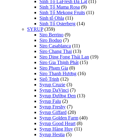
Sinh Tố LaFresh Đà Lạt
(11)
Sinh Tố Mama Rosa
(9)
Sinh Tố Mekong Fruits
(11)
Sinh tố Ohla
(11)
Sinh Tố Osterberg
(14)
SYRUP
(359)
Siro Berrino
(9)
Siro Boduo
(7)
Siro Casablanca
(11)
Siro Chang Thai
(13)
Siro Ding Fong Thái Lan
(19)
Siro Gia Thịnh Phát
(15)
Siro Phạm Gia
(0)
Siro Thanh Hương
(16)
Sirô Trinh
(12)
Syrup Cruzie
(3)
Syrup DaVinci
(7)
Syrup Đường Đen
(13)
Syrup Falu
(2)
Syrup Freshy
(7)
Syrup Giffard
(20)
Syrup Golden Farm
(40)
Syrup Good Heart
(8)
Syrup Hàng Huy
(11)
Syrup Hestia
(5)