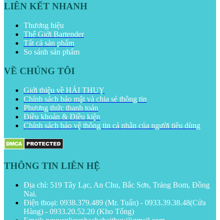
LIÊN KẾT NHANH
Thương hiệu
Thế Giới Bartender
Tất cả sản phẩm
So sánh sản phẩm
VỀ CHÚNG TÔI
Giới thiệu về HẢI THUỴ
Chính sách bảo mật và chia sẻ thông tin
Phương thức thanh toán
Điều khoản & Điều kiện
Chính sách bảo vệ thông tin cá nhân của người tiêu dùng
THÔNG TIN LIÊN HỆ
Địa chỉ: 519 Tây Lạc, An Chu, Bắc Sơn, Trảng Bom, Đồng
Nai.
Điện thoại: 0938.379.489 (Mr. Tuấn) - 0933.39.38.48(Cửa
Hàng) - 0933.20.52.20 (Kho Tổng)