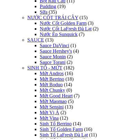
Bột Rau Câu
(11)
Pudding
(19)
Sữa
(35)
NƯỚC CỐT TRÁI CÂY
(15)
Nước Cốt Golden Farm
(3)
Nước Cốt LaFresh Đà Lạt
(2)
Nước Ép Sunquick
(7)
SAUCE
(13)
Sauce DaVinci
(1)
Sauce Hershey's
(4)
Sauce Monin
(2)
Sauce Torani
(2)
SINH TỐ - MỨT
(182)
Mứt Andros
(16)
Mứt Berrino
(18)
Mứt Boduo
(14)
Mứt Chunky
(0)
Mứt Good Heart
(7)
Mứt Maomao
(5)
Mứt Sensini
(13)
Mứt Vị Á
(2)
Mứt Vina
(12)
Sinh Tố Berrino
(14)
Sinh Tố Golden Farm
(16)
Sinh Tố LaFresh Đà Lạt
(11)