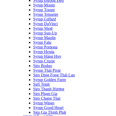
Syrup Đường Đen
Syrup Monin
Syrup Torani
Syrup Teisseire
Syrup Giffard
Syrup DaVinci
Syrup Shott
Syrup Sun-Up
Syrup Maulin
Syrup Falu
Syrup Pomona
Syrup Hestia
Syrup Hàng Huy
Syrup Cruzie
Siro Boduo
Syrup Thái Pixie
Siro Ding Fong Thái Lan
Syrup Golden Farm
Sirô Trinh
Siro Thanh Hương
Siro Phạm Gia
Siro Chang Thai
Syrup Wings
Syrup Good Heart
Siro Gia Thịnh Phát