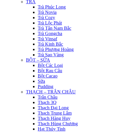
TRÀ
Trà Phúc Long
Trà Novia
Trà Cozy
Trà Lộc Phát
Trà Tân Nam Bắc
Trà Gongcha
Trà Vinsaf
Trà Kinh Bắc
Trà Phượng Hoàng
Trà Sao Vàng
BỘT – SỮA
Bột Các Loại
Bột Rau Câu
Bột Cacao
Sữa
Pudding
THẠCH – TRÂN CHÂU
Trân Châu
Thạch 3Q
Thạch Đại Long
Thạch Trung Lâm
Thạch Hàng Huy
Thạch Hùng Chương
Hạt Thủy Tinh