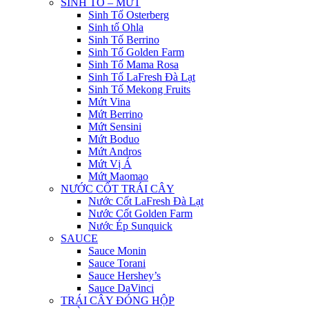
SINH TỐ – MỨT
Sinh Tố Osterberg
Sinh tố Ohla
Sinh Tố Berrino
Sinh Tố Golden Farm
Sinh Tố Mama Rosa
Sinh Tố LaFresh Đà Lạt
Sinh Tố Mekong Fruits
Mứt Vina
Mứt Berrino
Mứt Sensini
Mứt Boduo
Mứt Andros
Mứt Vị Á
Mứt Maomao
NƯỚC CỐT TRÁI CÂY
Nước Cốt LaFresh Đà Lạt
Nước Cốt Golden Farm
Nước Ép Sunquick
SAUCE
Sauce Monin
Sauce Torani
Sauce Hershey’s
Sauce DaVinci
TRÁI CÂY ĐÓNG HỘP