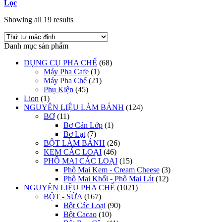
Lọc
Showing all 19 results
Danh mục sản phẩm
DỤNG CỤ PHA CHẾ
(68)
Máy Pha Cafe
(1)
Máy Pha Chế
(21)
Phụ Kiện
(45)
Lion
(1)
NGUYÊN LIỆU LÀM BÁNH
(124)
BƠ
(11)
Bơ Cán Lớp
(1)
Bơ Lạt
(7)
BỘT LÀM BÁNH
(26)
KEM CÁC LOẠI
(46)
PHÔ MAI CÁC LOẠI
(15)
Phô Mai Kem - Cream Cheese
(3)
Phô Mai Khối - Phô Mai Lát
(12)
NGUYÊN LIỆU PHA CHẾ
(1021)
BỘT - SỮA
(167)
Bột Các Loại
(90)
Bột Cacao
(10)