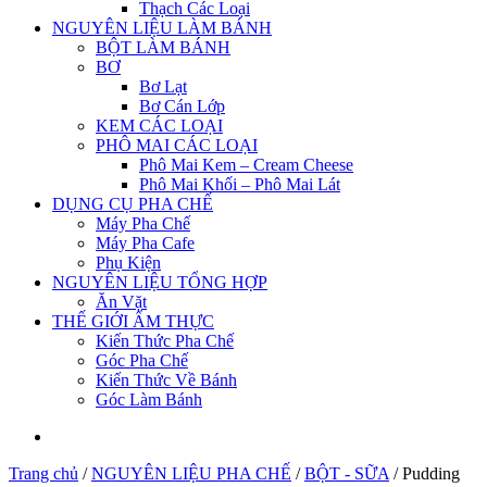
Thạch Các Loại
NGUYÊN LIỆU LÀM BÁNH
BỘT LÀM BÁNH
BƠ
Bơ Lạt
Bơ Cán Lớp
KEM CÁC LOẠI
PHÔ MAI CÁC LOẠI
Phô Mai Kem – Cream Cheese
Phô Mai Khối – Phô Mai Lát
DỤNG CỤ PHA CHẾ
Máy Pha Chế
Máy Pha Cafe
Phụ Kiện
NGUYÊN LIỆU TỔNG HỢP
Ăn Vặt
THẾ GIỚI ẨM THỰC
Kiến Thức Pha Chế
Góc Pha Chế
Kiến Thức Về Bánh
Góc Làm Bánh
Trang chủ
/
NGUYÊN LIỆU PHA CHẾ
/
BỘT - SỮA
/
Pudding