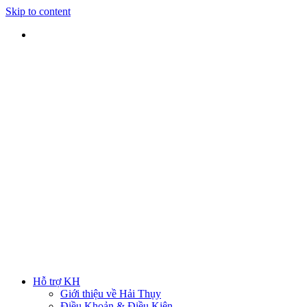
Skip to content
SHIP TOÀN QUỐC
Nhận hàng tại nhà
TƯ VẤN TRỰC TIẾP
Rút ngắn thời gian lựa chọn
ĐẢM BẢO CHẤT LƯỢNG
Sản phẩm chính hãng
HOTLINE
0938 379 489
|
0933 205 220
Hỗ trợ KH
Giới thiệu về Hải Thụy
Điều Khoản & Điều Kiện