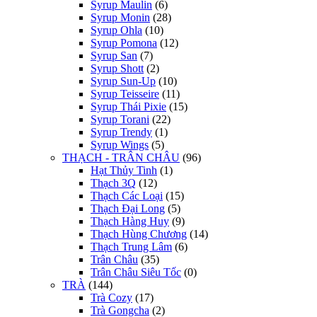
Syrup Maulin
(6)
Syrup Monin
(28)
Syrup Ohla
(10)
Syrup Pomona
(12)
Syrup San
(7)
Syrup Shott
(2)
Syrup Sun-Up
(10)
Syrup Teisseire
(11)
Syrup Thái Pixie
(15)
Syrup Torani
(22)
Syrup Trendy
(1)
Syrup Wings
(5)
THẠCH - TRÂN CHÂU
(96)
Hạt Thủy Tinh
(1)
Thạch 3Q
(12)
Thạch Các Loại
(15)
Thạch Đại Long
(5)
Thạch Hàng Huy
(9)
Thạch Hùng Chương
(14)
Thạch Trung Lâm
(6)
Trân Châu
(35)
Trân Châu Siêu Tốc
(0)
TRÀ
(144)
Trà Cozy
(17)
Trà Gongcha
(2)