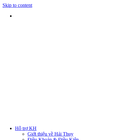
Skip to content
SHIP TOÀN QUỐC
Nhận hàng tại nhà
TƯ VẤN TRỰC TIẾP
Rút ngắn thời gian lựa chọn
ĐẢM BẢO CHẤT LƯỢNG
Sản phẩm chính hãng
HOTLINE
0938 379 489
|
0933 205 220
Hỗ trợ KH
Giới thiệu về Hải Thụy
Điều Khoản & Điều Kiện