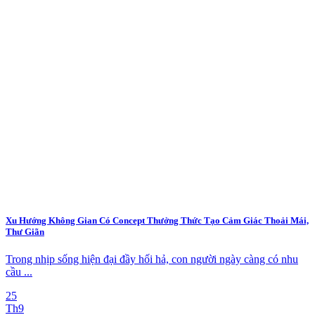
Xu Hướng Không Gian Có Concept Thưởng Thức Tạo Cảm Giác Thoải Mái,
Thư Giãn
Trong nhịp sống hiện đại đầy hối hả, con người ngày càng có nhu
cầu ...
25
Th9