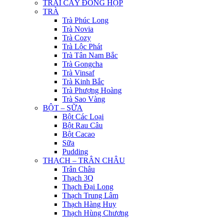
TRÁI CÂY ĐÓNG HỘP
TRÀ
Trà Phúc Long
Trà Novia
Trà Cozy
Trà Lộc Phát
Trà Tân Nam Bắc
Trà Gongcha
Trà Vinsaf
Trà Kinh Bắc
Trà Phượng Hoàng
Trà Sao Vàng
BỘT – SỮA
Bột Các Loại
Bột Rau Câu
Bột Cacao
Sữa
Pudding
THẠCH – TRÂN CHÂU
Trân Châu
Thạch 3Q
Thạch Đại Long
Thạch Trung Lâm
Thạch Hàng Huy
Thạch Hùng Chương