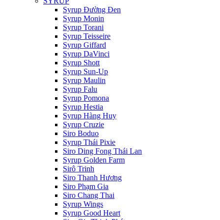
SYRUP
Syrup Đường Đen
Syrup Monin
Syrup Torani
Syrup Teisseire
Syrup Giffard
Syrup DaVinci
Syrup Shott
Syrup Sun-Up
Syrup Maulin
Syrup Falu
Syrup Pomona
Syrup Hestia
Syrup Hàng Huy
Syrup Cruzie
Siro Boduo
Syrup Thái Pixie
Siro Ding Fong Thái Lan
Syrup Golden Farm
Sirô Trinh
Siro Thanh Hương
Siro Phạm Gia
Siro Chang Thai
Syrup Wings
Syrup Good Heart