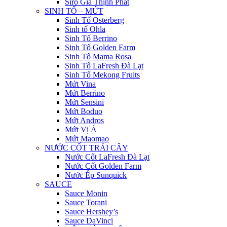
Siro Gia Thịnh Phát
SINH TỐ – MỨT
Sinh Tố Osterberg
Sinh tố Ohla
Sinh Tố Berrino
Sinh Tố Golden Farm
Sinh Tố Mama Rosa
Sinh Tố LaFresh Đà Lạt
Sinh Tố Mekong Fruits
Mứt Vina
Mứt Berrino
Mứt Sensini
Mứt Boduo
Mứt Andros
Mứt Vị Á
Mứt Maomao
NƯỚC CỐT TRÁI CÂY
Nước Cốt LaFresh Đà Lạt
Nước Cốt Golden Farm
Nước Ép Sunquick
SAUCE
Sauce Monin
Sauce Torani
Sauce Hershey’s
Sauce DaVinci