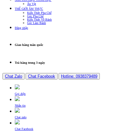
Ăn Vặt
THẾ GIỚI ẨM THỰC
Kiến Thức Pha Chế
Góc Pha Chế
Kiến Thức Về Bánh
Góc Làm Bánh
Đăng nhập
Giao hàng toàn quốc
Trả hàng trong 3 ngày
Chat Zalo
Chat Facebook
Hotline: 0938379489
Gọi điện
Nhắn tin
Chat zalo
Chat Facebook