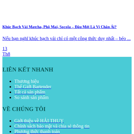
Khúc Bạch Vải Matcha, Phô Mai, Socola – Đâu Mới Là Vị Chân Ái?
Nếu bạn nghĩ khúc bạch vải chỉ có một công thức duy nhất – béo ...
13
Th8
LIÊN KẾT NHANH
Thương hiệu
Thế Giới Bartender
Tất cả sản phẩm
So sánh sản phẩm
VỀ CHÚNG TÔI
Giới thiệu về HẢI THUỴ
Chính sách bảo mật và chia sẻ thông tin
Phương thức thanh toán