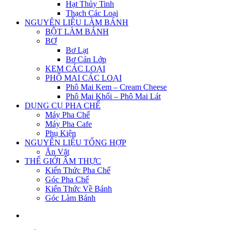
Hạt Thủy Tinh
Thạch Các Loại
NGUYÊN LIỆU LÀM BÁNH
BỘT LÀM BÁNH
BƠ
Bơ Lạt
Bơ Cán Lớp
KEM CÁC LOẠI
PHÔ MAI CÁC LOẠI
Phô Mai Kem – Cream Cheese
Phô Mai Khối – Phô Mai Lát
DỤNG CỤ PHA CHẾ
Máy Pha Chế
Máy Pha Cafe
Phụ Kiện
NGUYÊN LIỆU TỔNG HỢP
Ăn Vặt
THẾ GIỚI ẨM THỰC
Kiến Thức Pha Chế
Góc Pha Chế
Kiến Thức Về Bánh
Góc Làm Bánh