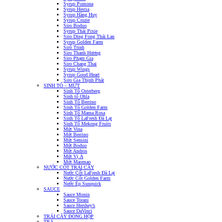
Syrup Pomona
Syrup Hestia
Syrup Hàng Huy
Syrup Cruzie
Siro Boduo
Syrup Thái Pixie
Siro Ding Fong Thái Lan
Syrup Golden Farm
Sirô Trinh
Siro Thanh Hương
Siro Phạm Gia
Siro Chang Thai
Syrup Wings
Syrup Good Heart
Siro Gia Thịnh Phát
SINH TỐ – MỨT
Sinh Tố Osterberg
Sinh tố Ohla
Sinh Tố Berrino
Sinh Tố Golden Farm
Sinh Tố Mama Rosa
Sinh Tố LaFresh Đà Lạt
Sinh Tố Mekong Fruits
Mứt Vina
Mứt Berrino
Mứt Sensini
Mứt Boduo
Mứt Andros
Mứt Vị Á
Mứt Maomao
NƯỚC CỐT TRÁI CÂY
Nước Cốt LaFresh Đà Lạt
Nước Cốt Golden Farm
Nước Ép Sunquick
SAUCE
Sauce Monin
Sauce Torani
Sauce Hershey’s
Sauce DaVinci
TRÁI CÂY ĐÓNG HỘP
TRÀ