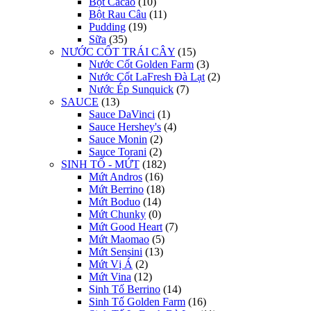
Bột Cacao
(10)
Bột Rau Câu
(11)
Pudding
(19)
Sữa
(35)
NƯỚC CỐT TRÁI CÂY
(15)
Nước Cốt Golden Farm
(3)
Nước Cốt LaFresh Đà Lạt
(2)
Nước Ép Sunquick
(7)
SAUCE
(13)
Sauce DaVinci
(1)
Sauce Hershey's
(4)
Sauce Monin
(2)
Sauce Torani
(2)
SINH TỐ - MỨT
(182)
Mứt Andros
(16)
Mứt Berrino
(18)
Mứt Boduo
(14)
Mứt Chunky
(0)
Mứt Good Heart
(7)
Mứt Maomao
(5)
Mứt Sensini
(13)
Mứt Vị Á
(2)
Mứt Vina
(12)
Sinh Tố Berrino
(14)
Sinh Tố Golden Farm
(16)