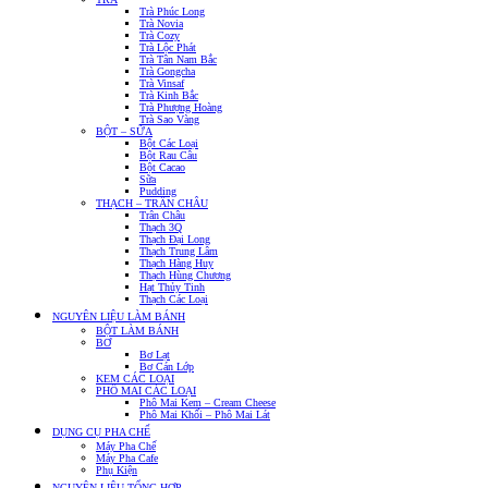
Trà Phúc Long
Trà Novia
Trà Cozy
Trà Lộc Phát
Trà Tân Nam Bắc
Trà Gongcha
Trà Vinsaf
Trà Kinh Bắc
Trà Phượng Hoàng
Trà Sao Vàng
BỘT – SỮA
Bột Các Loại
Bột Rau Câu
Bột Cacao
Sữa
Pudding
THẠCH – TRÂN CHÂU
Trân Châu
Thạch 3Q
Thạch Đại Long
Thạch Trung Lâm
Thạch Hàng Huy
Thạch Hùng Chương
Hạt Thủy Tinh
Thạch Các Loại
NGUYÊN LIỆU LÀM BÁNH
BỘT LÀM BÁNH
BƠ
Bơ Lạt
Bơ Cán Lớp
KEM CÁC LOẠI
PHÔ MAI CÁC LOẠI
Phô Mai Kem – Cream Cheese
Phô Mai Khối – Phô Mai Lát
DỤNG CỤ PHA CHẾ
Máy Pha Chế
Máy Pha Cafe
Phụ Kiện
NGUYÊN LIỆU TỔNG HỢP