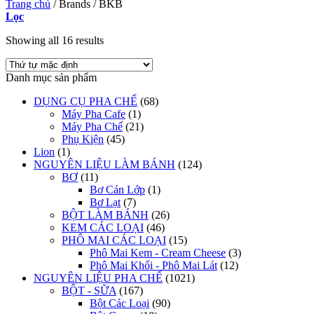
Trang chủ
/
Brands
/
BKB
Lọc
Showing all 16 results
Danh mục sản phẩm
DỤNG CỤ PHA CHẾ
(68)
Máy Pha Cafe
(1)
Máy Pha Chế
(21)
Phụ Kiện
(45)
Lion
(1)
NGUYÊN LIỆU LÀM BÁNH
(124)
BƠ
(11)
Bơ Cán Lớp
(1)
Bơ Lạt
(7)
BỘT LÀM BÁNH
(26)
KEM CÁC LOẠI
(46)
PHÔ MAI CÁC LOẠI
(15)
Phô Mai Kem - Cream Cheese
(3)
Phô Mai Khối - Phô Mai Lát
(12)
NGUYÊN LIỆU PHA CHẾ
(1021)
BỘT - SỮA
(167)
Bột Các Loại
(90)