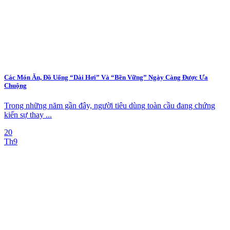
Các Món Ăn, Đồ Uống “Dài Hơi” Và “Bền Vững” Ngày Càng Được Ưa
Chuộng
Trong những năm gần đây, người tiêu dùng toàn cầu đang chứng
kiến sự thay ...
20
Th9