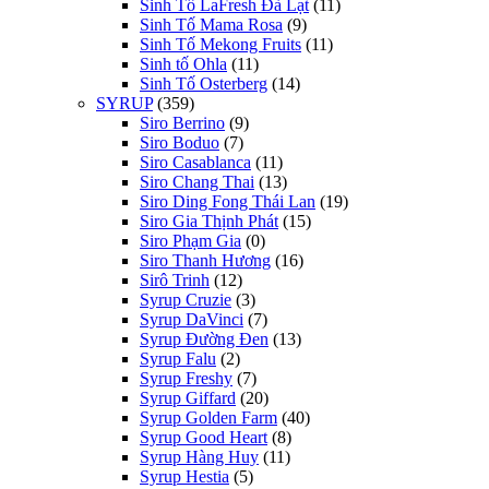
Sinh Tố LaFresh Đà Lạt
(11)
Sinh Tố Mama Rosa
(9)
Sinh Tố Mekong Fruits
(11)
Sinh tố Ohla
(11)
Sinh Tố Osterberg
(14)
SYRUP
(359)
Siro Berrino
(9)
Siro Boduo
(7)
Siro Casablanca
(11)
Siro Chang Thai
(13)
Siro Ding Fong Thái Lan
(19)
Siro Gia Thịnh Phát
(15)
Siro Phạm Gia
(0)
Siro Thanh Hương
(16)
Sirô Trinh
(12)
Syrup Cruzie
(3)
Syrup DaVinci
(7)
Syrup Đường Đen
(13)
Syrup Falu
(2)
Syrup Freshy
(7)
Syrup Giffard
(20)
Syrup Golden Farm
(40)
Syrup Good Heart
(8)
Syrup Hàng Huy
(11)
Syrup Hestia
(5)