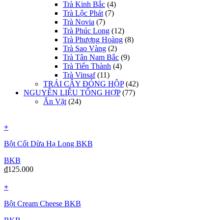
Trà Kinh Bắc
(4)
Trà Lộc Phát
(7)
Trà Novia
(7)
Trà Phúc Long
(12)
Trà Phượng Hoàng
(8)
Trà Sao Vàng
(2)
Trà Tân Nam Bắc
(9)
Trà Tiến Thành
(4)
Trà Vinsaf
(11)
TRÁI CÂY ĐÓNG HỘP
(42)
NGUYÊN LIỆU TỔNG HỢP
(77)
Ăn Vặt
(24)
+
Bột Cốt Dừa Hạ Long BKB
BKB
₫
125.000
+
Bột Cream Cheese BKB