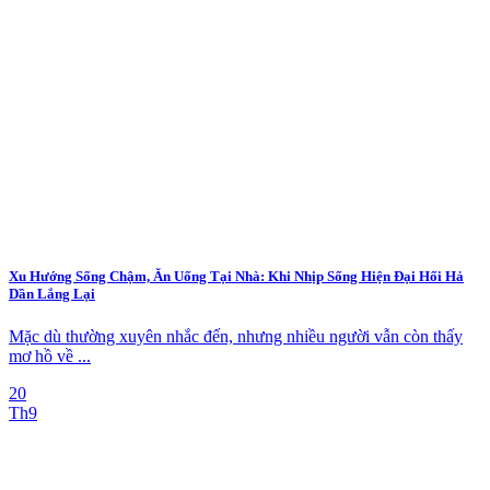
Xu Hướng Sống Chậm, Ăn Uống Tại Nhà: Khi Nhịp Sống Hiện Đại Hối Hả
Dần Lắng Lại
Mặc dù thường xuyên nhắc đến, nhưng nhiều người vẫn còn thấy
mơ hồ về ...
20
Th9