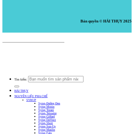
Bản quyền © HẢI THỤY 2025
Nguyên Liệu Pha Chế HẢI THỤY
---------------------------------------------------------------------
Cửa Hàng: 519 Tây Lạc, An Chu, Bắc Sơn, Trảng Bom, Đồng Nai.
Điện thoại: 0938.379.489 (Mr. Tuấn) - 0933.39.38.48 (Cửa Hàng) -
0933.20.52.20 (Kho Tổng) - Email: nguyenlieuphachehaithuy@gmail.com
Số giấy chứng nhận ĐKKD: 47J8010632 do Phòng Tài Chính Kế Hoạch UBND
Huyện Trảng Bom Cấp Ngày 03/10/2016
Tìm kiếm:
HẢI THỤY
NGUYÊN LIỆU PHA CHẾ
SYRUP
Syrup Đường Đen
Syrup Monin
Syrup Torani
Syrup Teisseire
Syrup Giffard
Syrup DaVinci
Syrup Shott
Syrup Sun-Up
Syrup Maulin
Syrup Falu