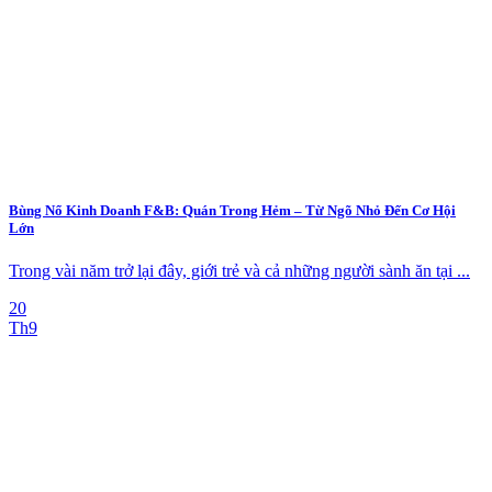
Bùng Nổ Kinh Doanh F&B: Quán Trong Hẻm – Từ Ngõ Nhỏ Đến Cơ Hội
Lớn
Trong vài năm trở lại đây, giới trẻ và cả những người sành ăn tại ...
20
Th9