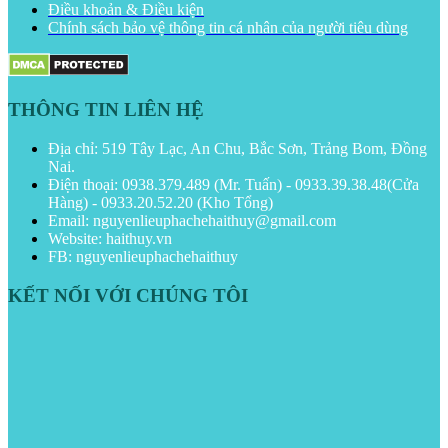
Điều khoản & Điều kiện
Chính sách bảo vệ thông tin cá nhân của người tiêu dùng
THÔNG TIN LIÊN HỆ
Địa chỉ: 519 Tây Lạc, An Chu, Bắc Sơn, Trảng Bom, Đồng
Nai.
Điện thoại: 0938.379.489 (Mr. Tuấn) - 0933.39.38.48(Cửa
Hàng) - 0933.20.52.20 (Kho Tổng)
Email: nguyenlieuphachehaithuy@gmail.com
Website: haithuy.vn
FB: nguyenlieuphachehaithuy
KẾT NỐI VỚI CHÚNG TÔI