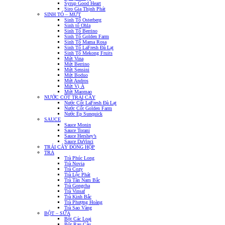
Syrup Good Heart
Siro Gia Thịnh Phát
SINH TỐ – MỨT
Sinh Tố Osterberg
Sinh tố Ohla
Sinh Tố Berrino
Sinh Tố Golden Farm
Sinh Tố Mama Rosa
Sinh Tố LaFresh Đà Lạt
Sinh Tố Mekong Fruits
Mứt Vina
Mứt Berrino
Mứt Sensini
Mứt Boduo
Mứt Andros
Mứt Vị Á
Mứt Maomao
NƯỚC CỐT TRÁI CÂY
Nước Cốt LaFresh Đà Lạt
Nước Cốt Golden Farm
Nước Ép Sunquick
SAUCE
Sauce Monin
Sauce Torani
Sauce Hershey’s
Sauce DaVinci
TRÁI CÂY ĐÓNG HỘP
TRÀ
Trà Phúc Long
Trà Novia
Trà Cozy
Trà Lộc Phát
Trà Tân Nam Bắc
Trà Gongcha
Trà Vinsaf
Trà Kinh Bắc
Trà Phượng Hoàng
Trà Sao Vàng
BỘT – SỮA
Bột Các Loại
Bột Rau Câu