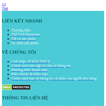
13
Th8
LIÊN KẾT NHANH
Thương hiệu
Thế Giới Bartender
Tất cả sản phẩm
So sánh sản phẩm
VỀ CHÚNG TÔI
Giới thiệu về HẢI THUỴ
Chính sách bảo mật và chia sẻ thông tin
Phương thức thanh toán
Điều khoản & Điều kiện
Chính sách bảo vệ thông tin cá nhân của người tiêu dùng
THÔNG TIN LIÊN HỆ