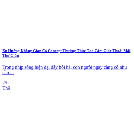
Xu Hướng Không Gian Có Concept Thưởng Thức Tạo Cảm Giác Thoải Mái,
Thư Giãn
Trong nhịp sống hiện đại đầy hối hả, con người ngày càng có nhu
cầu ...
25
Th9