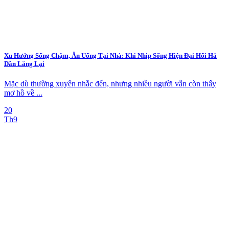
Xu Hướng Sống Chậm, Ăn Uống Tại Nhà: Khi Nhịp Sống Hiện Đại Hối Hả
Dần Lắng Lại
Mặc dù thường xuyên nhắc đến, nhưng nhiều người vẫn còn thấy
mơ hồ về ...
20
Th9