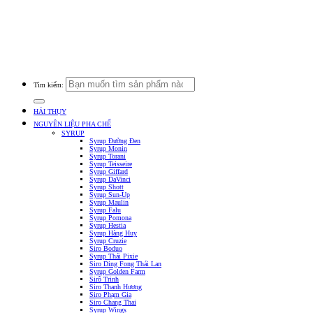
Cửa Hàng: 519 Tây Lạc, An Chu, Bắc Sơn, Trảng Bom, Đồng Nai.
Điện thoại: 0938.379.489 (Mr. Tuấn) - 0933.39.38.48 (Cửa Hàng) -
0933.20.52.20 (Kho Tổng) - Email: nguyenlieuphachehaithuy@gmail.com
Số giấy chứng nhận ĐKKD: 47J8010632 do Phòng Tài Chính Kế Hoạch UBND
Huyện Trảng Bom Cấp Ngày 03/10/2016
Tìm kiếm:
HẢI THỤY
NGUYÊN LIỆU PHA CHẾ
SYRUP
Syrup Đường Đen
Syrup Monin
Syrup Torani
Syrup Teisseire
Syrup Giffard
Syrup DaVinci
Syrup Shott
Syrup Sun-Up
Syrup Maulin
Syrup Falu
Syrup Pomona
Syrup Hestia
Syrup Hàng Huy
Syrup Cruzie
Siro Boduo
Syrup Thái Pixie
Siro Ding Fong Thái Lan
Syrup Golden Farm
Sirô Trinh
Siro Thanh Hương
Siro Phạm Gia
Siro Chang Thai
Syrup Wings