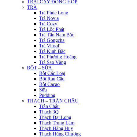
TRÁI CÂY ĐÓNG HỘP
TRÀ
Trà Phúc Long
Trà Novia
Trà Cozy
Trà Lộc Phát
Trà Tân Nam Bắc
Trà Gongcha
Trà Vinsaf
Trà Kinh Bắc
Trà Phượng Hoàng
Trà Sao Vàng
BỘT – SỮA
Bột Các Loại
Bột Rau Câu
Bột Cacao
Sữa
Pudding
THẠCH – TRÂN CHÂU
Trân Châu
Thạch 3Q
Thạch Đại Long
Thạch Trung Lâm
Thạch Hàng Huy
Thạch Hùng Chương