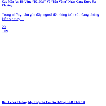
Các Món Ăn, Đồ Uống “Dài Hơi” Và “Bền Vững” Ngày Càng Được Ưa
Chuộng
Trong những năm gần đây, người tiêu dùng toàn cầu đang chứng
kiến sự thay ...
20
Th9
Bán Lẻ Và Thương Mại Điện Tử Của Xu Hướng F&B Thời 5.0