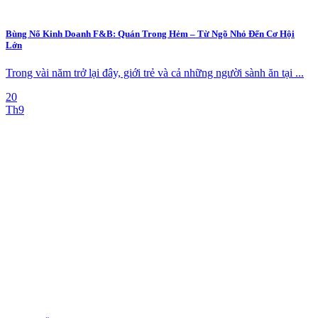
Bùng Nổ Kinh Doanh F&B: Quán Trong Hẻm – Từ Ngõ Nhỏ Đến Cơ Hội
Lớn
Trong vài năm trở lại đây, giới trẻ và cả những người sành ăn tại ...
20
Th9