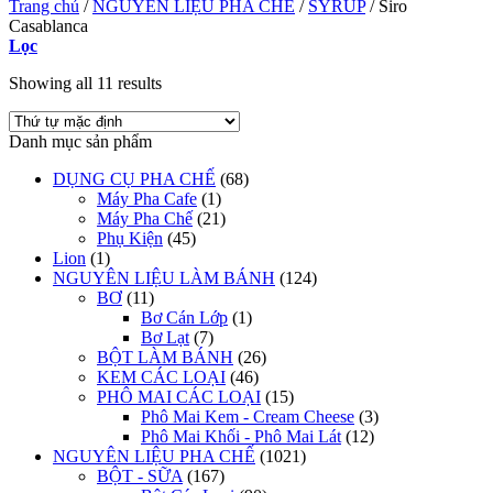
Trang chủ
/
NGUYÊN LIỆU PHA CHẾ
/
SYRUP
/
Siro
Casablanca
Lọc
Showing all 11 results
Danh mục sản phẩm
DỤNG CỤ PHA CHẾ
(68)
Máy Pha Cafe
(1)
Máy Pha Chế
(21)
Phụ Kiện
(45)
Lion
(1)
NGUYÊN LIỆU LÀM BÁNH
(124)
BƠ
(11)
Bơ Cán Lớp
(1)
Bơ Lạt
(7)
BỘT LÀM BÁNH
(26)
KEM CÁC LOẠI
(46)
PHÔ MAI CÁC LOẠI
(15)
Phô Mai Kem - Cream Cheese
(3)
Phô Mai Khối - Phô Mai Lát
(12)
NGUYÊN LIỆU PHA CHẾ
(1021)
BỘT - SỮA
(167)