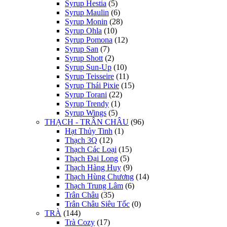
Syrup Hestia
(5)
Syrup Maulin
(6)
Syrup Monin
(28)
Syrup Ohla
(10)
Syrup Pomona
(12)
Syrup San
(7)
Syrup Shott
(2)
Syrup Sun-Up
(10)
Syrup Teisseire
(11)
Syrup Thái Pixie
(15)
Syrup Torani
(22)
Syrup Trendy
(1)
Syrup Wings
(5)
THẠCH - TRÂN CHÂU
(96)
Hạt Thủy Tinh
(1)
Thạch 3Q
(12)
Thạch Các Loại
(15)
Thạch Đại Long
(5)
Thạch Hàng Huy
(9)
Thạch Hùng Chương
(14)
Thạch Trung Lâm
(6)
Trân Châu
(35)
Trân Châu Siêu Tốc
(0)
TRÀ
(144)
Trà Cozy
(17)