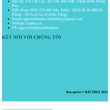
Địa chỉ: 519 Tây Lạc, An Chu, Bắc Sơn, Trảng Bom, Đồng
Nai.
Điện thoại: 0938.379.489 (Mr. Tuấn) - 0933.39.38.48(Cửa
Hàng) - 0933.20.52.20 (Kho Tổng)
Email: nguyenlieuphachehaithuy@gmail.com
Website: haithuy.vn
FB: nguyenlieuphachehaithuy
KẾT NỐI VỚI CHÚNG TÔI
Bản quyền © HẢI THỤY 2025
Nguyên Liệu Pha Chế HẢI THỤY
---------------------------------------------------------------------