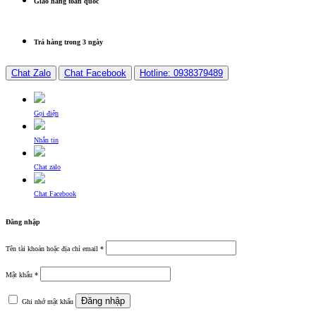
Giao hàng toàn quốc
Trả hàng trong 3 ngày
Chat Zalo
Chat Facebook
Hotline: 0938379489
Gọi điện
Nhắn tin
Chat zalo
Chat Facebook
Đăng nhập
Tên tài khoản hoặc địa chỉ email
*
Mật khẩu
*
Đăng nhập
Ghi nhớ mật khẩu