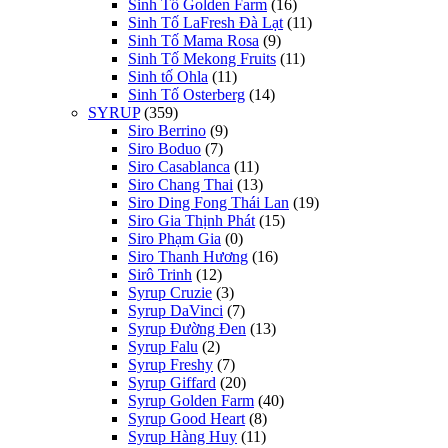
Sinh Tố Golden Farm
(16)
Sinh Tố LaFresh Đà Lạt
(11)
Sinh Tố Mama Rosa
(9)
Sinh Tố Mekong Fruits
(11)
Sinh tố Ohla
(11)
Sinh Tố Osterberg
(14)
SYRUP
(359)
Siro Berrino
(9)
Siro Boduo
(7)
Siro Casablanca
(11)
Siro Chang Thai
(13)
Siro Ding Fong Thái Lan
(19)
Siro Gia Thịnh Phát
(15)
Siro Phạm Gia
(0)
Siro Thanh Hương
(16)
Sirô Trinh
(12)
Syrup Cruzie
(3)
Syrup DaVinci
(7)
Syrup Đường Đen
(13)
Syrup Falu
(2)
Syrup Freshy
(7)
Syrup Giffard
(20)
Syrup Golden Farm
(40)
Syrup Good Heart
(8)
Syrup Hàng Huy
(11)