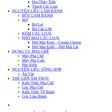
Hạt Thủy Tinh
Thạch Các Loại
NGUYÊN LIỆU LÀM BÁNH
BỘT LÀM BÁNH
BƠ
Bơ Lạt
Bơ Cán Lớp
KEM CÁC LOẠI
PHÔ MAI CÁC LOẠI
Phô Mai Kem – Cream Cheese
Phô Mai Khối – Phô Mai Lát
DỤNG CỤ PHA CHẾ
Máy Pha Chế
Máy Pha Cafe
Phụ Kiện
NGUYÊN LIỆU TỔNG HỢP
Ăn Vặt
THẾ GIỚI ẨM THỰC
Kiến Thức Pha Chế
Góc Pha Chế
Kiến Thức Về Bánh
Góc Làm Bánh