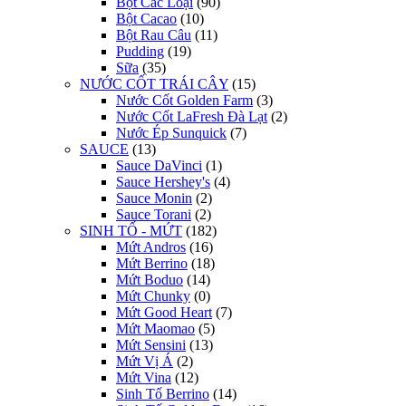
Bột Các Loại
(90)
Bột Cacao
(10)
Bột Rau Câu
(11)
Pudding
(19)
Sữa
(35)
NƯỚC CỐT TRÁI CÂY
(15)
Nước Cốt Golden Farm
(3)
Nước Cốt LaFresh Đà Lạt
(2)
Nước Ép Sunquick
(7)
SAUCE
(13)
Sauce DaVinci
(1)
Sauce Hershey's
(4)
Sauce Monin
(2)
Sauce Torani
(2)
SINH TỐ - MỨT
(182)
Mứt Andros
(16)
Mứt Berrino
(18)
Mứt Boduo
(14)
Mứt Chunky
(0)
Mứt Good Heart
(7)
Mứt Maomao
(5)
Mứt Sensini
(13)
Mứt Vị Á
(2)
Mứt Vina
(12)
Sinh Tố Berrino
(14)