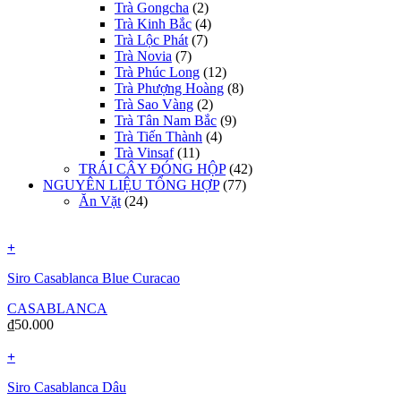
Trà Gongcha
(2)
Trà Kinh Bắc
(4)
Trà Lộc Phát
(7)
Trà Novia
(7)
Trà Phúc Long
(12)
Trà Phượng Hoàng
(8)
Trà Sao Vàng
(2)
Trà Tân Nam Bắc
(9)
Trà Tiến Thành
(4)
Trà Vinsaf
(11)
TRÁI CÂY ĐÓNG HỘP
(42)
NGUYÊN LIỆU TỔNG HỢP
(77)
Ăn Vặt
(24)
+
Siro Casablanca Blue Curacao
CASABLANCA
₫
50.000
+
Siro Casablanca Dâu