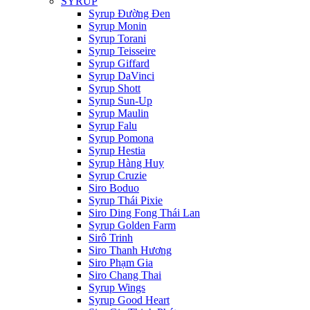
SYRUP
Syrup Đường Đen
Syrup Monin
Syrup Torani
Syrup Teisseire
Syrup Giffard
Syrup DaVinci
Syrup Shott
Syrup Sun-Up
Syrup Maulin
Syrup Falu
Syrup Pomona
Syrup Hestia
Syrup Hàng Huy
Syrup Cruzie
Siro Boduo
Syrup Thái Pixie
Siro Ding Fong Thái Lan
Syrup Golden Farm
Sirô Trinh
Siro Thanh Hương
Siro Phạm Gia
Siro Chang Thai
Syrup Wings
Syrup Good Heart