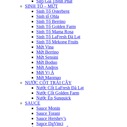
Siro Gia Thịnh Phát
SINH TỐ – MỨT
Sinh Tố Osterberg
Sinh tố Ohla
Sinh Tố Berrino
Sinh Tố Golden Farm
Sinh Tố Mama Rosa
Sinh Tố LaFresh Đà Lạt
Sinh Tố Mekong Fruits
Mứt Vina
Mứt Berrino
Mứt Sensini
Mứt Boduo
Mứt Andros
Mứt Vị Á
Mứt Maomao
NƯỚC CỐT TRÁI CÂY
Nước Cốt LaFresh Đà Lạt
Nước Cốt Golden Farm
Nước Ép Sunquick
SAUCE
Sauce Monin
Sauce Torani
Sauce Hershey’s
Sauce DaVinci