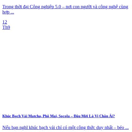
Trong thời đại Công nghiệp 5.0 – nơi con người và công nghệ cùng
hợp ...
12
Th9
Khúc Bạch Vải Matcha, Phô Mai, Socola – Đâu Mới Là Vị Chân Ái?
Nếu bạn nghĩ khúc bạch vải chỉ có một công thức duy nhất – béo ...