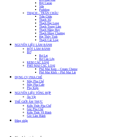
Bột Cacao
Sữa
Pudding
THẠCH – TRÂN CHÂU
Trân Châu
Thạch 3Q
Thạch Đại Long
Thạch Trung Lâm
Thạch Hàng Huy
Thạch Hùng Chương
Hạt Thủy Tinh
Thạch Các Loại
NGUYÊN LIỆU LÀM BÁNH
BỘT LÀM BÁNH
BƠ
Bơ Lạt
Bơ Cán Lớp
KEM CÁC LOẠI
PHÔ MAI CÁC LOẠI
Phô Mai Kem – Cream Cheese
Phô Mai Khối – Phô Mai Lát
DỤNG CỤ PHA CHẾ
Máy Pha Chế
Máy Pha Cafe
Phụ Kiện
NGUYÊN LIỆU TỔNG HỢP
Ăn Vặt
THẾ GIỚI ẨM THỰC
Kiến Thức Pha Chế
Góc Pha Chế
Kiến Thức Về Bánh
Góc Làm Bánh
Đăng nhập