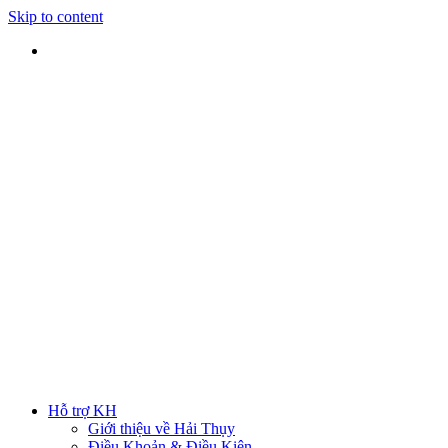
Skip to content
SHIP TOÀN QUỐC
Nhận hàng tại nhà
TƯ VẤN TRỰC TIẾP
Rút ngắn thời gian lựa chọn
ĐẢM BẢO CHẤT LƯỢNG
Sản phẩm chính hãng
HOTLINE
0938 379 489
|
0933 205 220
Hỗ trợ KH
Giới thiệu về Hải Thụy
Điều Khoản & Điều Kiện