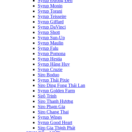
Syrup Đường Đen
Syrup Monin
Syrup Torani
Syrup Teisseire
Syrup Giffard
Syrup DaVinci
Syrup Shott
Syrup Sun-Up
Syrup Maulin
Syrup Falu
Syrup Pomona
Syrup Hestia
Syrup Hàng Huy
Syrup Cruzie
Siro Boduo
Syrup Thái Pixie
Siro Ding Fong Thái Lan
Syrup Golden Farm
Sirô Trinh
Siro Thanh Hương
Siro Phạm Gia
Siro Chang Thai
Syrup Wings
Syrup Good Heart
Siro Gia Thịnh Phát