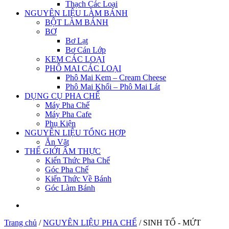
Thạch Các Loại
NGUYÊN LIỆU LÀM BÁNH
BỘT LÀM BÁNH
BƠ
Bơ Lạt
Bơ Cán Lớp
KEM CÁC LOẠI
PHÔ MAI CÁC LOẠI
Phô Mai Kem – Cream Cheese
Phô Mai Khối – Phô Mai Lát
DỤNG CỤ PHA CHẾ
Máy Pha Chế
Máy Pha Cafe
Phụ Kiện
NGUYÊN LIỆU TỔNG HỢP
Ăn Vặt
THẾ GIỚI ẨM THỰC
Kiến Thức Pha Chế
Góc Pha Chế
Kiến Thức Về Bánh
Góc Làm Bánh
Trang chủ
/
NGUYÊN LIỆU PHA CHẾ
/
SINH TỐ - MỨT