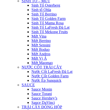
SINH TỐ – MỨT
Sinh Tố Osterberg
Sinh tố Ohla
Sinh Tố Berrino
Sinh Tố Golden Farm
Sinh Tố Mama Rosa
Sinh Tố LaFresh Đà Lạt
Sinh Tố Mekong Fruits
Mứt Vina
Mứt Berrino
Mứt Sensini
Mứt Boduo
Mứt Andros
Mứt Vị Á
Mứt Maomao
NƯỚC CỐT TRÁI CÂY
Nước Cốt LaFresh Đà Lạt
Nước Cốt Golden Farm
Nước Ép Sunquick
SAUCE
Sauce Monin
Sauce Torani
Sauce Hershey’s
Sauce DaVinci
TRÁI CÂY ĐÓNG HỘP