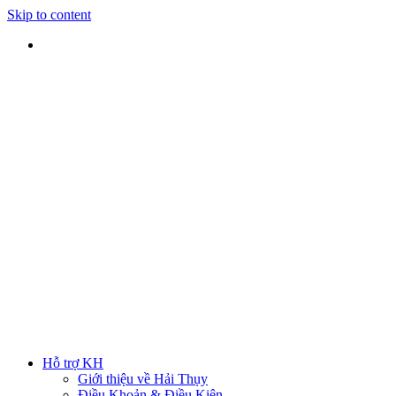
Skip to content
SHIP TOÀN QUỐC
Nhận hàng tại nhà
TƯ VẤN TRỰC TIẾP
Rút ngắn thời gian lựa chọn
ĐẢM BẢO CHẤT LƯỢNG
Sản phẩm chính hãng
HOTLINE
0938 379 489
|
0933 205 220
Hỗ trợ KH
Giới thiệu về Hải Thụy
Điều Khoản & Điều Kiện