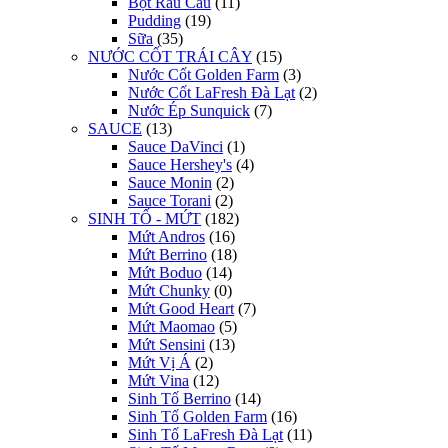
Bột Rau Câu
(11)
Pudding
(19)
Sữa
(35)
NƯỚC CỐT TRÁI CÂY
(15)
Nước Cốt Golden Farm
(3)
Nước Cốt LaFresh Đà Lạt
(2)
Nước Ép Sunquick
(7)
SAUCE
(13)
Sauce DaVinci
(1)
Sauce Hershey's
(4)
Sauce Monin
(2)
Sauce Torani
(2)
SINH TỐ - MỨT
(182)
Mứt Andros
(16)
Mứt Berrino
(18)
Mứt Boduo
(14)
Mứt Chunky
(0)
Mứt Good Heart
(7)
Mứt Maomao
(5)
Mứt Sensini
(13)
Mứt Vị Á
(2)
Mứt Vina
(12)
Sinh Tố Berrino
(14)
Sinh Tố Golden Farm
(16)
Sinh Tố LaFresh Đà Lạt
(11)