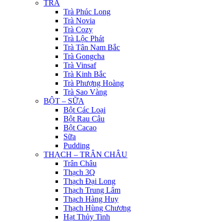
TRÀ
Trà Phúc Long
Trà Novia
Trà Cozy
Trà Lộc Phát
Trà Tân Nam Bắc
Trà Gongcha
Trà Vinsaf
Trà Kinh Bắc
Trà Phượng Hoàng
Trà Sao Vàng
BỘT – SỮA
Bột Các Loại
Bột Rau Câu
Bột Cacao
Sữa
Pudding
THẠCH – TRÂN CHÂU
Trân Châu
Thạch 3Q
Thạch Đại Long
Thạch Trung Lâm
Thạch Hàng Huy
Thạch Hùng Chương
Hạt Thủy Tinh