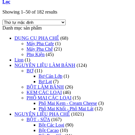
Lọc
Showing 1–50 of 182 results
Danh mục sản phẩm
DỤNG CỤ PHA CHẾ
(68)
Máy Pha Cafe
(1)
Máy Pha Chế
(21)
Phụ Kiện
(45)
Lion
(1)
NGUYÊN LIỆU LÀM BÁNH
(124)
BƠ
(11)
Bơ Cán Lớp
(1)
Bơ Lạt
(7)
BỘT LÀM BÁNH
(26)
KEM CÁC LOẠI
(46)
PHÔ MAI CÁC LOẠI
(15)
Phô Mai Kem - Cream Cheese
(3)
Phô Mai Khối - Phô Mai Lát
(12)
NGUYÊN LIỆU PHA CHẾ
(1021)
BỘT - SỮA
(167)
Bột Các Loại
(90)
Bột Cacao
(10)