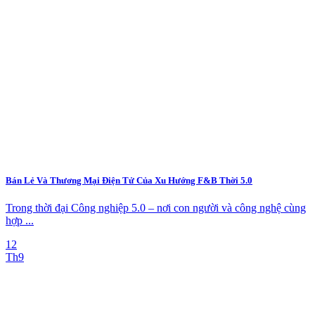
Bán Lẻ Và Thương Mại Điện Tử Của Xu Hướng F&B Thời 5.0
Trong thời đại Công nghiệp 5.0 – nơi con người và công nghệ cùng
hợp ...
12
Th9