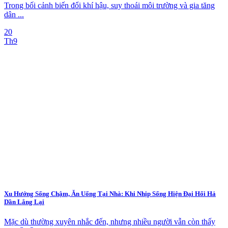
Trong bối cảnh biến đổi khí hậu, suy thoái môi trường và gia tăng
dân ...
20
Th9
Xu Hướng Sống Chậm, Ăn Uống Tại Nhà: Khi Nhịp Sống Hiện Đại Hối Hả
Dần Lắng Lại
Mặc dù thường xuyên nhắc đến, nhưng nhiều người vẫn còn thấy