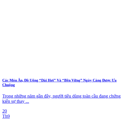
Các Món Ăn, Đồ Uống “Dài Hơi” Và “Bền Vững” Ngày Càng Được Ưa
Chuộng
Trong những năm gần đây, người tiêu dùng toàn cầu đang chứng
kiến sự thay ...
20
Th9