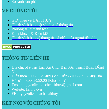
So sánh sản phẩm
VỀ CHÚNG TÔI
Giới thiệu về HẢI THUỴ
Chính sách bảo mật và chia sẻ thông tin
Phương thức thanh toán
Điều khoản & Điều kiện
Chính sách bảo vệ thông tin cá nhân của người tiêu dùng
THÔNG TIN LIÊN HỆ
Địa chỉ: 519 Tây Lạc, An Chu, Bắc Sơn, Trảng Bom, Đồng
Nai.
Điện thoại: 0938.379.489 (Mr. Tuấn) - 0933.39.38.48(Cửa
Hàng) - 0933.20.52.20 (Kho Tổng)
Email: nguyenlieuphachehaithuy@gmail.com
Website: haithuy.vn
FB: nguyenlieuphachehaithuy
KẾT NỐI VỚI CHÚNG TÔI