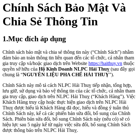
Chính Sách Bảo Mật Và
Chia Sẻ Thông Tin
1.Mục đích áp dụng
Chính sách bảo mật và chia sẻ thông tin này (“Chính Sách”) nhằm
đảm bảo an toàn thông tin liên quan đến các tổ chức, cá nhân tham
gia truy cập và/hoặc giao dịch trên Website
https://haithuy.vn
thuộc
quyền sở hữu của
Hộ Kinh Doanh NLPC Hải Thuỵ
(sau đây gọi
chung là “
NGUYÊN LIỆU PHA CHẾ HẢI THUỴ
”).
Chính Sách này mô tả cách NLPC Hải Thuỵ tiếp nhận, tổng hợp,
lưu giữ, sử dụng và bảo vệ thông tin của các tổ chức, cá nhân tham
gia truy cập, giao dịch trên NLPC Hải Thuỵ (“Khách Hàng”). Việc
Khách Hàng truy cập hoặc thực hiện giao dịch trên NLPC Hải
Thuỵ được hiểu là Khách Hàng đã đọc, hiểu và đồng ý tuân thủ
Chính Sách này, kể cả các phiên bản sửa đổi, bổ sung của Chính
Sách. Phiên bản sửa đổi, bổ sung Chính Sách này (nếu có) sẽ có
hiệu lực sau 5 ngày kể từ ngày việc sửa đổi, bổ sung Chính Sách
được thông báo trên NLPC Hải Thuỵ.