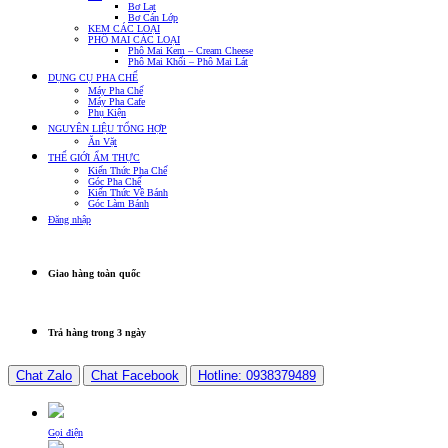
Bơ Lạt
Bơ Cán Lớp
KEM CÁC LOẠI
PHÔ MAI CÁC LOẠI
Phô Mai Kem – Cream Cheese
Phô Mai Khối – Phô Mai Lát
DỤNG CỤ PHA CHẾ
Máy Pha Chế
Máy Pha Cafe
Phụ Kiện
NGUYÊN LIỆU TỔNG HỢP
Ăn Vặt
THẾ GIỚI ẨM THỰC
Kiến Thức Pha Chế
Góc Pha Chế
Kiến Thức Về Bánh
Góc Làm Bánh
Đăng nhập
Giao hàng toàn quốc
Trả hàng trong 3 ngày
Chat Zalo
Chat Facebook
Hotline: 0938379489
Gọi điện