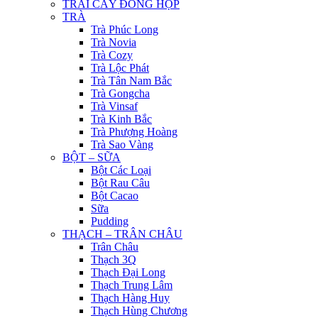
TRÁI CÂY ĐÓNG HỘP
TRÀ
Trà Phúc Long
Trà Novia
Trà Cozy
Trà Lộc Phát
Trà Tân Nam Bắc
Trà Gongcha
Trà Vinsaf
Trà Kinh Bắc
Trà Phượng Hoàng
Trà Sao Vàng
BỘT – SỮA
Bột Các Loại
Bột Rau Câu
Bột Cacao
Sữa
Pudding
THẠCH – TRÂN CHÂU
Trân Châu
Thạch 3Q
Thạch Đại Long
Thạch Trung Lâm
Thạch Hàng Huy
Thạch Hùng Chương