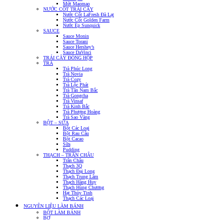
Mứt Maomao
NƯỚC CỐT TRÁI CÂY
Nước Cốt LaFresh Đà Lạt
Nước Cốt Golden Farm
Nước Ép Sunquick
SAUCE
Sauce Monin
Sauce Torani
Sauce Hershey’s
Sauce DaVinci
TRÁI CÂY ĐÓNG HỘP
TRÀ
Trà Phúc Long
Trà Novia
Trà Cozy
Trà Lộc Phát
Trà Tân Nam Bắc
Trà Gongcha
Trà Vinsaf
Trà Kinh Bắc
Trà Phượng Hoàng
Trà Sao Vàng
BỘT – SỮA
Bột Các Loại
Bột Rau Câu
Bột Cacao
Sữa
Pudding
THẠCH – TRÂN CHÂU
Trân Châu
Thạch 3Q
Thạch Đại Long
Thạch Trung Lâm
Thạch Hàng Huy
Thạch Hùng Chương
Hạt Thủy Tinh
Thạch Các Loại
NGUYÊN LIỆU LÀM BÁNH
BỘT LÀM BÁNH
BƠ