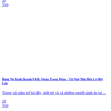
20
Th9
Bùng Nổ Kinh Doanh F&B: Quán Trong Hẻm – Từ Ngõ Nhỏ Đến Cơ Hội
Lớn
Trong vài năm trở lại đây, giới trẻ và cả những người sành ăn tại ...
20
Th9