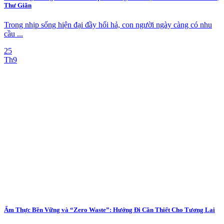
Thư Giãn
Trong nhịp sống hiện đại đầy hối hả, con người ngày càng có nhu
cầu ...
25
Th9
Ẩm Thực Bền Vững và “Zero Waste”: Hướng Đi Cần Thiết Cho Tương Lai