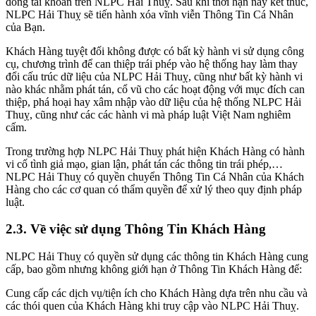
đóng tài khoản trên NLPC Hải Thuỵ. Sau khi thời hạn này kết thúc,
NLPC Hải Thuỵ sẽ tiến hành xóa vĩnh viễn Thông Tin Cá Nhân
của Bạn.
Khách Hàng tuyệt đối không được có bất kỳ hành vi sử dụng công
cụ, chương trình để can thiệp trái phép vào hệ thống hay làm thay
đổi cấu trúc dữ liệu của NLPC Hải Thuỵ, cũng như bất kỳ hành vi
nào khác nhằm phát tán, cổ vũ cho các hoạt động với mục đích can
thiệp, phá hoại hay xâm nhập vào dữ liệu của hệ thống NLPC Hải
Thuỵ, cũng như các các hành vi mà pháp luật Việt Nam nghiêm
cấm.
Trong trường hợp NLPC Hải Thuỵ phát hiện Khách Hàng có hành
vi cố tình giả mạo, gian lận, phát tán các thông tin trái phép,…
NLPC Hải Thuỵ có quyền chuyển Thông Tin Cá Nhân của Khách
Hàng cho các cơ quan có thẩm quyền để xử lý theo quy định pháp
luật.
2.3. Về việc sử dụng Thông Tin Khách Hàng
NLPC Hải Thuỵ có quyền sử dụng các thông tin Khách Hàng cung
cấp, bao gồm nhưng không giới hạn ở Thông Tin Khách Hàng để:
Cung cấp các dịch vụ/tiện ích cho Khách Hàng dựa trên nhu cầu và
các thói quen của Khách Hàng khi truy cập vào NLPC Hải Thuỵ.