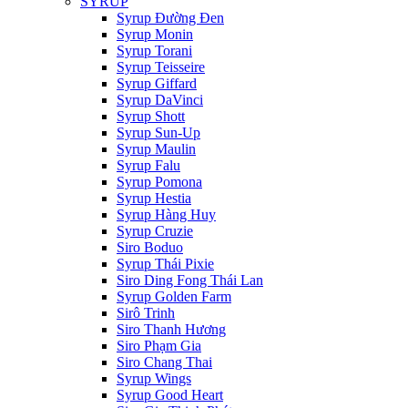
SYRUP
Syrup Đường Đen
Syrup Monin
Syrup Torani
Syrup Teisseire
Syrup Giffard
Syrup DaVinci
Syrup Shott
Syrup Sun-Up
Syrup Maulin
Syrup Falu
Syrup Pomona
Syrup Hestia
Syrup Hàng Huy
Syrup Cruzie
Siro Boduo
Syrup Thái Pixie
Siro Ding Fong Thái Lan
Syrup Golden Farm
Sirô Trinh
Siro Thanh Hương
Siro Phạm Gia
Siro Chang Thai
Syrup Wings
Syrup Good Heart