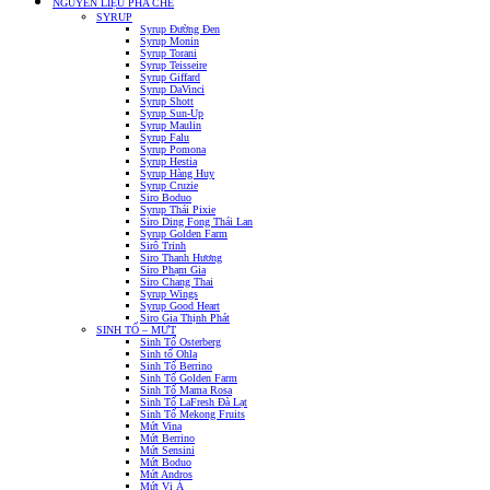
NGUYÊN LIỆU PHA CHẾ
SYRUP
Syrup Đường Đen
Syrup Monin
Syrup Torani
Syrup Teisseire
Syrup Giffard
Syrup DaVinci
Syrup Shott
Syrup Sun-Up
Syrup Maulin
Syrup Falu
Syrup Pomona
Syrup Hestia
Syrup Hàng Huy
Syrup Cruzie
Siro Boduo
Syrup Thái Pixie
Siro Ding Fong Thái Lan
Syrup Golden Farm
Sirô Trinh
Siro Thanh Hương
Siro Phạm Gia
Siro Chang Thai
Syrup Wings
Syrup Good Heart
Siro Gia Thịnh Phát
SINH TỐ – MỨT
Sinh Tố Osterberg
Sinh tố Ohla
Sinh Tố Berrino
Sinh Tố Golden Farm
Sinh Tố Mama Rosa
Sinh Tố LaFresh Đà Lạt
Sinh Tố Mekong Fruits
Mứt Vina
Mứt Berrino
Mứt Sensini
Mứt Boduo
Mứt Andros
Mứt Vị Á