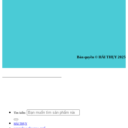
Bản quyền © HẢI THỤY 2025
Nguyên Liệu Pha Chế HẢI THỤY
---------------------------------------------------------------------
Cửa Hàng: 519 Tây Lạc, An Chu, Bắc Sơn, Trảng Bom, Đồng Nai.
Điện thoại: 0938.379.489 (Mr. Tuấn) - 0933.39.38.48 (Cửa Hàng) -
0933.20.52.20 (Kho Tổng) - Email: nguyenlieuphachehaithuy@gmail.com
Số giấy chứng nhận ĐKKD: 47J8010632 do Phòng Tài Chính Kế Hoạch UBND
Huyện Trảng Bom Cấp Ngày 03/10/2016
Tìm kiếm:
HẢI THỤY