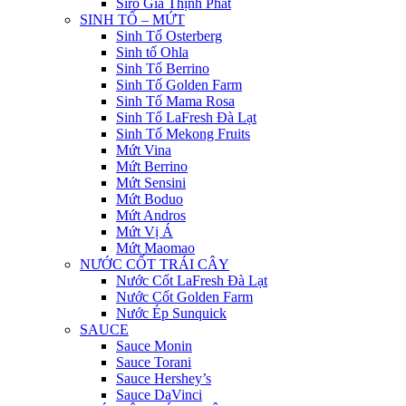
Siro Gia Thịnh Phát
SINH TỐ – MỨT
Sinh Tố Osterberg
Sinh tố Ohla
Sinh Tố Berrino
Sinh Tố Golden Farm
Sinh Tố Mama Rosa
Sinh Tố LaFresh Đà Lạt
Sinh Tố Mekong Fruits
Mứt Vina
Mứt Berrino
Mứt Sensini
Mứt Boduo
Mứt Andros
Mứt Vị Á
Mứt Maomao
NƯỚC CỐT TRÁI CÂY
Nước Cốt LaFresh Đà Lạt
Nước Cốt Golden Farm
Nước Ép Sunquick
SAUCE
Sauce Monin
Sauce Torani
Sauce Hershey’s
Sauce DaVinci