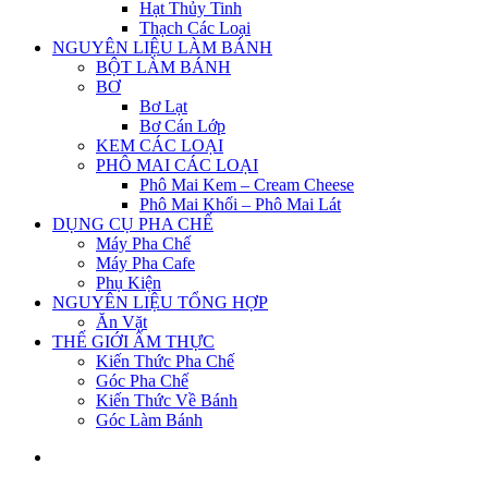
Hạt Thủy Tinh
Thạch Các Loại
NGUYÊN LIỆU LÀM BÁNH
BỘT LÀM BÁNH
BƠ
Bơ Lạt
Bơ Cán Lớp
KEM CÁC LOẠI
PHÔ MAI CÁC LOẠI
Phô Mai Kem – Cream Cheese
Phô Mai Khối – Phô Mai Lát
DỤNG CỤ PHA CHẾ
Máy Pha Chế
Máy Pha Cafe
Phụ Kiện
NGUYÊN LIỆU TỔNG HỢP
Ăn Vặt
THẾ GIỚI ẨM THỰC
Kiến Thức Pha Chế
Góc Pha Chế
Kiến Thức Về Bánh
Góc Làm Bánh