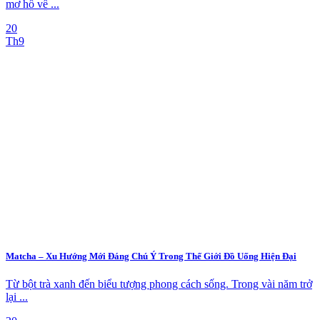
mơ hồ về ...
20
Th9
Matcha – Xu Hướng Mới Đáng Chú Ý Trong Thế Giới Đồ Uống Hiện Đại
Từ bột trà xanh đến biểu tượng phong cách sống. Trong vài năm trở
lại ...