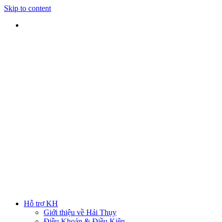
Skip to content
SHIP TOÀN QUỐC
Nhận hàng tại nhà
TƯ VẤN TRỰC TIẾP
Rút ngắn thời gian lựa chọn
ĐẢM BẢO CHẤT LƯỢNG
Sản phẩm chính hãng
HOTLINE
0938 379 489
|
0933 205 220
Hỗ trợ KH
Giới thiệu về Hải Thụy
Điều Khoản & Điều Kiện