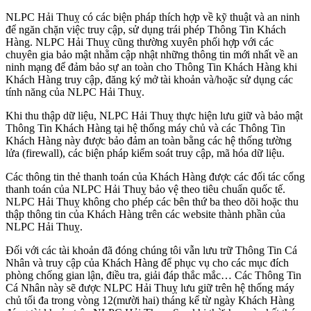
NLPC Hải Thuỵ có các biện pháp thích hợp về kỹ thuật và an ninh
để ngăn chặn việc truy cập, sử dụng trái phép Thông Tin Khách
Hàng. NLPC Hải Thuỵ cũng thường xuyên phối hợp với các
chuyên gia bảo mật nhằm cập nhật những thông tin mới nhất về an
ninh mạng để đảm bảo sự an toàn cho Thông Tin Khách Hàng khi
Khách Hàng truy cập, đăng ký mở tài khoản và/hoặc sử dụng các
tính năng của NLPC Hải Thuỵ.
Khi thu thập dữ liệu, NLPC Hải Thuỵ thực hiện lưu giữ và bảo mật
Thông Tin Khách Hàng tại hệ thống máy chủ và các Thông Tin
Khách Hàng này được bảo đảm an toàn bằng các hệ thống tường
lửa (firewall), các biện pháp kiểm soát truy cập, mã hóa dữ liệu.
Các thông tin thẻ thanh toán của Khách Hàng được các đối tác cổng
thanh toán của NLPC Hải Thuỵ bảo vệ theo tiêu chuẩn quốc tế.
NLPC Hải Thuỵ không cho phép các bên thứ ba theo dõi hoặc thu
thập thông tin của Khách Hàng trên các website thành phần của
NLPC Hải Thuỵ.
Đối với các tài khoản đã đóng chúng tôi vẫn lưu trữ Thông Tin Cá
Nhân và truy cập của Khách Hàng để phục vụ cho các mục đích
phòng chống gian lận, điều tra, giải đáp thắc mắc… Các Thông Tin
Cá Nhân này sẽ được NLPC Hải Thuỵ lưu giữ trên hệ thống máy
chủ tối đa trong vòng 12(mười hai) tháng kể từ ngày Khách Hàng