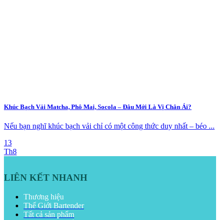
Khúc Bạch Vải Matcha, Phô Mai, Socola – Đâu Mới Là Vị Chân Ái?
Nếu bạn nghĩ khúc bạch vải chỉ có một công thức duy nhất – béo ...
13
Th8
LIÊN KẾT NHANH
Thương hiệu
Thế Giới Bartender
Tất cả sản phẩm