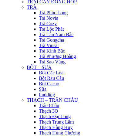
TRÁI CÂY ĐÓNG HỘP
TRÀ
Trà Phúc Long
Trà Novia
Trà Cozy
Trà Lộc Phát
Trà Tân Nam Bắc
Trà Gongcha
Trà Vinsaf
Trà Kinh Bắc
Trà Phượng Hoàng
Trà Sao Vàng
BỘT – SỮA
Bột Các Loại
Bột Rau Câu
Bột Cacao
Sữa
Pudding
THẠCH – TRÂN CHÂU
Trân Châu
Thạch 3Q
Thạch Đại Long
Thạch Trung Lâm
Thạch Hàng Huy
Thạch Hùng Chương