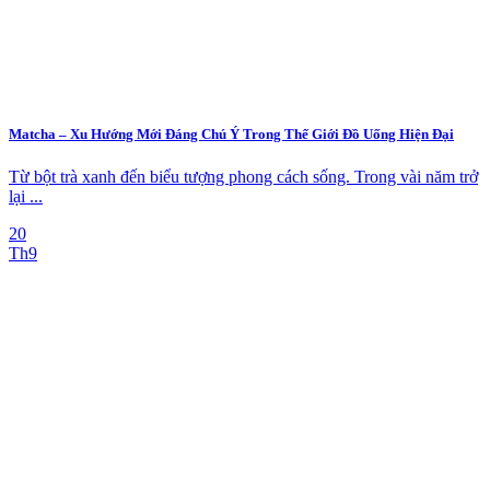
Matcha – Xu Hướng Mới Đáng Chú Ý Trong Thế Giới Đồ Uống Hiện Đại
Từ bột trà xanh đến biểu tượng phong cách sống. Trong vài năm trở
lại ...
20
Th9