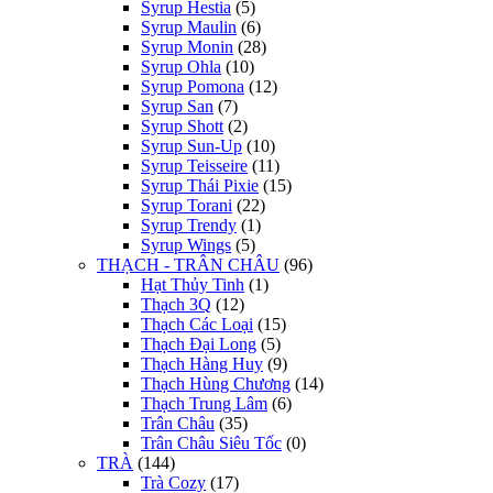
Syrup Hestia
(5)
Syrup Maulin
(6)
Syrup Monin
(28)
Syrup Ohla
(10)
Syrup Pomona
(12)
Syrup San
(7)
Syrup Shott
(2)
Syrup Sun-Up
(10)
Syrup Teisseire
(11)
Syrup Thái Pixie
(15)
Syrup Torani
(22)
Syrup Trendy
(1)
Syrup Wings
(5)
THẠCH - TRÂN CHÂU
(96)
Hạt Thủy Tinh
(1)
Thạch 3Q
(12)
Thạch Các Loại
(15)
Thạch Đại Long
(5)
Thạch Hàng Huy
(9)
Thạch Hùng Chương
(14)
Thạch Trung Lâm
(6)
Trân Châu
(35)
Trân Châu Siêu Tốc
(0)
TRÀ
(144)
Trà Cozy
(17)