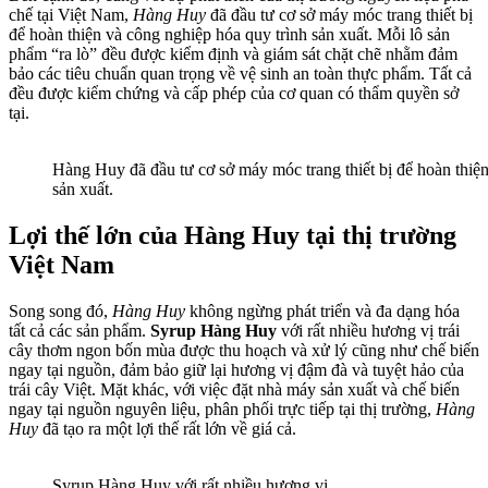
chế tại Việt Nam,
Hàng Huy
đã đầu tư cơ sở máy móc trang thiết bị
để hoàn thiện và công nghiệp hóa quy trình sản xuất. Mỗi lô sản
phẩm “ra lò” đều được kiểm định và giám sát chặt chẽ nhằm đảm
bảo các tiêu chuẩn quan trọng về vệ sinh an toàn thực phẩm. Tất cả
đều được kiểm chứng và cấp phép của cơ quan có thẩm quyền sở
tại.
Hàng Huy đã đầu tư cơ sở máy móc trang thiết bị để hoàn thiện
sản xuất.
Lợi thế lớn của Hàng Huy tại thị trường
Việt Nam
Song song đó,
Hàng Huy
không ngừng phát triển và đa dạng hóa
tất cả các sản phẩm.
Syrup Hàng Huy
với rất nhiều hương vị trái
cây thơm ngon bốn mùa được thu hoạch và xử lý cũng như chế biến
ngay tại nguồn, đảm bảo giữ lại hương vị đậm đà và tuyệt hảo của
trái cây Việt. Mặt khác, với việc đặt nhà máy sản xuất và chế biến
ngay tại nguồn nguyên liệu, phân phối trực tiếp tại thị trường,
Hàng
Huy
đã tạo ra một lợi thế rất lớn về giá cả.
Syrup Hàng Huy với rất nhiều hương vị