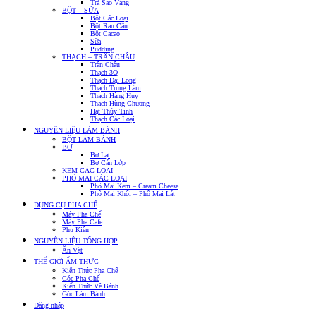
Trà Sao Vàng
BỘT – SỮA
Bột Các Loại
Bột Rau Câu
Bột Cacao
Sữa
Pudding
THẠCH – TRÂN CHÂU
Trân Châu
Thạch 3Q
Thạch Đại Long
Thạch Trung Lâm
Thạch Hàng Huy
Thạch Hùng Chương
Hạt Thủy Tinh
Thạch Các Loại
NGUYÊN LIỆU LÀM BÁNH
BỘT LÀM BÁNH
BƠ
Bơ Lạt
Bơ Cán Lớp
KEM CÁC LOẠI
PHÔ MAI CÁC LOẠI
Phô Mai Kem – Cream Cheese
Phô Mai Khối – Phô Mai Lát
DỤNG CỤ PHA CHẾ
Máy Pha Chế
Máy Pha Cafe
Phụ Kiện
NGUYÊN LIỆU TỔNG HỢP
Ăn Vặt
THẾ GIỚI ẨM THỰC
Kiến Thức Pha Chế
Góc Pha Chế
Kiến Thức Về Bánh
Góc Làm Bánh
Đăng nhập