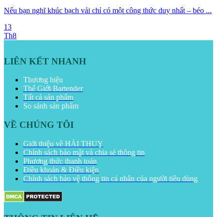
Nếu bạn nghĩ khúc bạch vải chỉ có một công thức duy nhất – béo ...
13
Th8
LIÊN KẾT NHANH
Thương hiệu
Thế Giới Bartender
Tất cả sản phẩm
So sánh sản phẩm
VỀ CHÚNG TÔI
Giới thiệu về HẢI THUỴ
Chính sách bảo mật và chia sẻ thông tin
Phương thức thanh toán
Điều khoản & Điều kiện
Chính sách bảo vệ thông tin cá nhân của người tiêu dùng