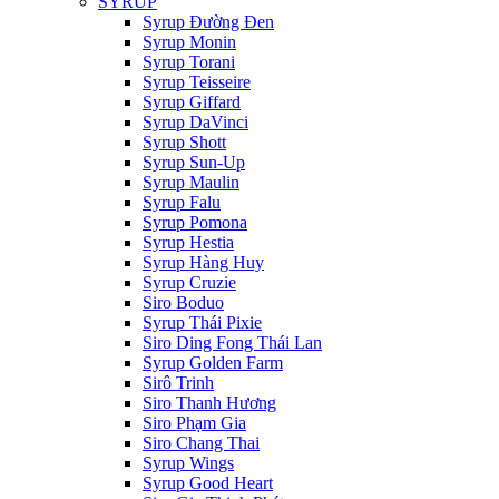
SYRUP
Syrup Đường Đen
Syrup Monin
Syrup Torani
Syrup Teisseire
Syrup Giffard
Syrup DaVinci
Syrup Shott
Syrup Sun-Up
Syrup Maulin
Syrup Falu
Syrup Pomona
Syrup Hestia
Syrup Hàng Huy
Syrup Cruzie
Siro Boduo
Syrup Thái Pixie
Siro Ding Fong Thái Lan
Syrup Golden Farm
Sirô Trinh
Siro Thanh Hương
Siro Phạm Gia
Siro Chang Thai
Syrup Wings
Syrup Good Heart