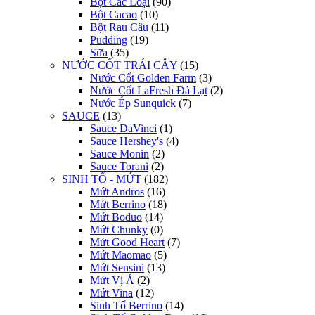
Bột Các Loại
(90)
Bột Cacao
(10)
Bột Rau Câu
(11)
Pudding
(19)
Sữa
(35)
NƯỚC CỐT TRÁI CÂY
(15)
Nước Cốt Golden Farm
(3)
Nước Cốt LaFresh Đà Lạt
(2)
Nước Ép Sunquick
(7)
SAUCE
(13)
Sauce DaVinci
(1)
Sauce Hershey's
(4)
Sauce Monin
(2)
Sauce Torani
(2)
SINH TỐ - MỨT
(182)
Mứt Andros
(16)
Mứt Berrino
(18)
Mứt Boduo
(14)
Mứt Chunky
(0)
Mứt Good Heart
(7)
Mứt Maomao
(5)
Mứt Sensini
(13)
Mứt Vị Á
(2)
Mứt Vina
(12)
Sinh Tố Berrino
(14)