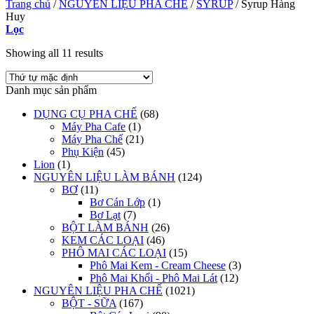
Trang chủ
/
NGUYÊN LIỆU PHA CHẾ
/
SYRUP
/
Syrup Hàng
Huy
Lọc
Showing all 11 results
Danh mục sản phẩm
DỤNG CỤ PHA CHẾ
(68)
Máy Pha Cafe
(1)
Máy Pha Chế
(21)
Phụ Kiện
(45)
Lion
(1)
NGUYÊN LIỆU LÀM BÁNH
(124)
BƠ
(11)
Bơ Cán Lớp
(1)
Bơ Lạt
(7)
BỘT LÀM BÁNH
(26)
KEM CÁC LOẠI
(46)
PHÔ MAI CÁC LOẠI
(15)
Phô Mai Kem - Cream Cheese
(3)
Phô Mai Khối - Phô Mai Lát
(12)
NGUYÊN LIỆU PHA CHẾ
(1021)
BỘT - SỮA
(167)