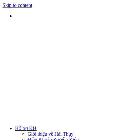
Skip to content
SHIP TOÀN QUỐC
Nhận hàng tại nhà
TƯ VẤN TRỰC TIẾP
Rút ngắn thời gian lựa chọn
ĐẢM BẢO CHẤT LƯỢNG
Sản phẩm chính hãng
HOTLINE
0938 379 489
|
0933 205 220
Hỗ trợ KH
Giới thiệu về Hải Thụy
Điều Khoản & Điều Kiện