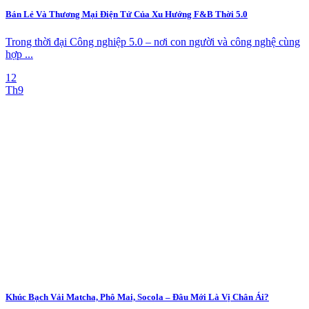
Bán Lẻ Và Thương Mại Điện Tử Của Xu Hướng F&B Thời 5.0
Trong thời đại Công nghiệp 5.0 – nơi con người và công nghệ cùng
hợp ...
12
Th9
Khúc Bạch Vải Matcha, Phô Mai, Socola – Đâu Mới Là Vị Chân Ái?