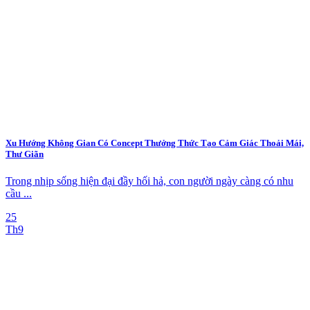
Xu Hướng Không Gian Có Concept Thưởng Thức Tạo Cảm Giác Thoải Mái,
Thư Giãn
Trong nhịp sống hiện đại đầy hối hả, con người ngày càng có nhu
cầu ...
25
Th9