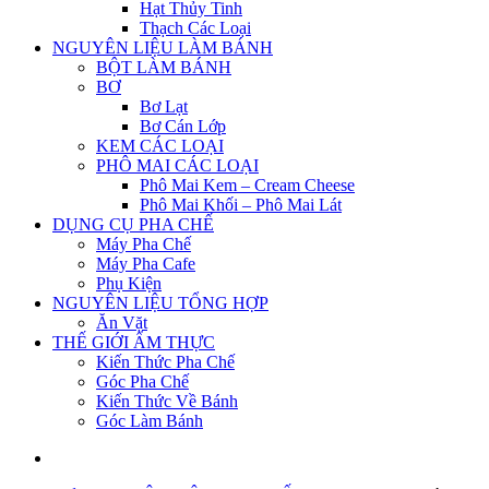
Hạt Thủy Tinh
Thạch Các Loại
NGUYÊN LIỆU LÀM BÁNH
BỘT LÀM BÁNH
BƠ
Bơ Lạt
Bơ Cán Lớp
KEM CÁC LOẠI
PHÔ MAI CÁC LOẠI
Phô Mai Kem – Cream Cheese
Phô Mai Khối – Phô Mai Lát
DỤNG CỤ PHA CHẾ
Máy Pha Chế
Máy Pha Cafe
Phụ Kiện
NGUYÊN LIỆU TỔNG HỢP
Ăn Vặt
THẾ GIỚI ẨM THỰC
Kiến Thức Pha Chế
Góc Pha Chế
Kiến Thức Về Bánh
Góc Làm Bánh