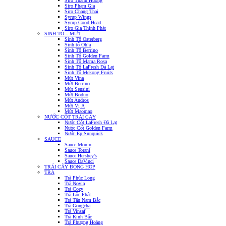
Siro Thanh Hương
Siro Phạm Gia
Siro Chang Thai
Syrup Wings
Syrup Good Heart
Siro Gia Thịnh Phát
SINH TỐ – MỨT
Sinh Tố Osterberg
Sinh tố Ohla
Sinh Tố Berrino
Sinh Tố Golden Farm
Sinh Tố Mama Rosa
Sinh Tố LaFresh Đà Lạt
Sinh Tố Mekong Fruits
Mứt Vina
Mứt Berrino
Mứt Sensini
Mứt Boduo
Mứt Andros
Mứt Vị Á
Mứt Maomao
NƯỚC CỐT TRÁI CÂY
Nước Cốt LaFresh Đà Lạt
Nước Cốt Golden Farm
Nước Ép Sunquick
SAUCE
Sauce Monin
Sauce Torani
Sauce Hershey’s
Sauce DaVinci
TRÁI CÂY ĐÓNG HỘP
TRÀ
Trà Phúc Long
Trà Novia
Trà Cozy
Trà Lộc Phát
Trà Tân Nam Bắc
Trà Gongcha
Trà Vinsaf
Trà Kinh Bắc
Trà Phượng Hoàng