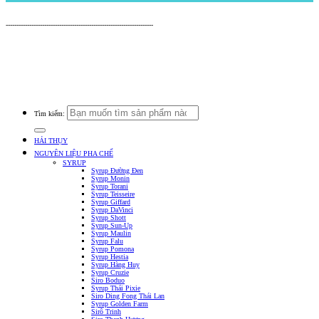
Nguyên Liệu Pha Chế HẢI THỤY
---------------------------------------------------------------------
Cửa Hàng: 519 Tây Lạc, An Chu, Bắc Sơn, Trảng Bom, Đồng Nai.
Điện thoại: 0938.379.489 (Mr. Tuấn) - 0933.39.38.48 (Cửa Hàng) -
0933.20.52.20 (Kho Tổng) - Email: nguyenlieuphachehaithuy@gmail.com
Số giấy chứng nhận ĐKKD: 47J8010632 do Phòng Tài Chính Kế Hoạch UBND
Huyện Trảng Bom Cấp Ngày 03/10/2016
Tìm kiếm:
HẢI THỤY
NGUYÊN LIỆU PHA CHẾ
SYRUP
Syrup Đường Đen
Syrup Monin
Syrup Torani
Syrup Teisseire
Syrup Giffard
Syrup DaVinci
Syrup Shott
Syrup Sun-Up
Syrup Maulin
Syrup Falu
Syrup Pomona
Syrup Hestia
Syrup Hàng Huy
Syrup Cruzie
Siro Boduo
Syrup Thái Pixie
Siro Ding Fong Thái Lan
Syrup Golden Farm
Sirô Trinh