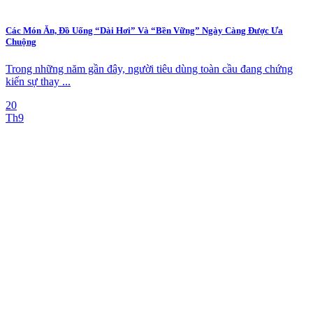
Các Món Ăn, Đồ Uống “Dài Hơi” Và “Bền Vững” Ngày Càng Được Ưa
Chuộng
Trong những năm gần đây, người tiêu dùng toàn cầu đang chứng
kiến sự thay ...
20
Th9