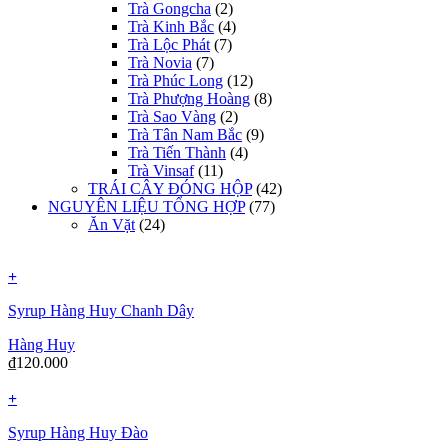
Trà Gongcha
(2)
Trà Kinh Bắc
(4)
Trà Lộc Phát
(7)
Trà Novia
(7)
Trà Phúc Long
(12)
Trà Phượng Hoàng
(8)
Trà Sao Vàng
(2)
Trà Tân Nam Bắc
(9)
Trà Tiến Thành
(4)
Trà Vinsaf
(11)
TRÁI CÂY ĐÓNG HỘP
(42)
NGUYÊN LIỆU TỔNG HỢP
(77)
Ăn Vặt
(24)
+
Syrup Hàng Huy Chanh Dây
Hàng Huy
₫
120.000
+
Syrup Hàng Huy Đào