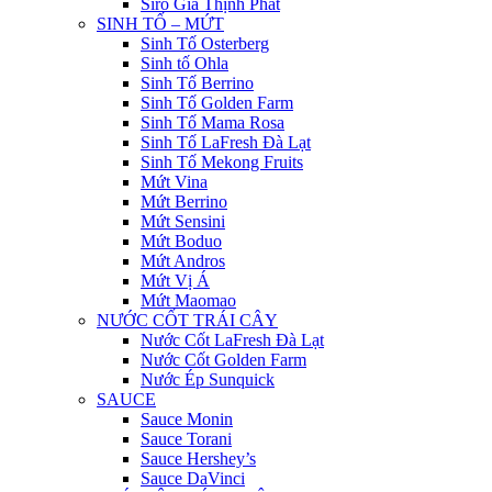
Siro Gia Thịnh Phát
SINH TỐ – MỨT
Sinh Tố Osterberg
Sinh tố Ohla
Sinh Tố Berrino
Sinh Tố Golden Farm
Sinh Tố Mama Rosa
Sinh Tố LaFresh Đà Lạt
Sinh Tố Mekong Fruits
Mứt Vina
Mứt Berrino
Mứt Sensini
Mứt Boduo
Mứt Andros
Mứt Vị Á
Mứt Maomao
NƯỚC CỐT TRÁI CÂY
Nước Cốt LaFresh Đà Lạt
Nước Cốt Golden Farm
Nước Ép Sunquick
SAUCE
Sauce Monin
Sauce Torani
Sauce Hershey’s
Sauce DaVinci