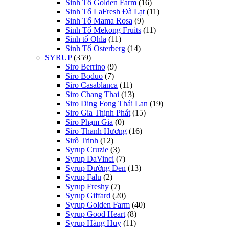
Sinh Tố Golden Farm
(16)
Sinh Tố LaFresh Đà Lạt
(11)
Sinh Tố Mama Rosa
(9)
Sinh Tố Mekong Fruits
(11)
Sinh tố Ohla
(11)
Sinh Tố Osterberg
(14)
SYRUP
(359)
Siro Berrino
(9)
Siro Boduo
(7)
Siro Casablanca
(11)
Siro Chang Thai
(13)
Siro Ding Fong Thái Lan
(19)
Siro Gia Thịnh Phát
(15)
Siro Phạm Gia
(0)
Siro Thanh Hương
(16)
Sirô Trinh
(12)
Syrup Cruzie
(3)
Syrup DaVinci
(7)
Syrup Đường Đen
(13)
Syrup Falu
(2)
Syrup Freshy
(7)
Syrup Giffard
(20)
Syrup Golden Farm
(40)
Syrup Good Heart
(8)
Syrup Hàng Huy
(11)