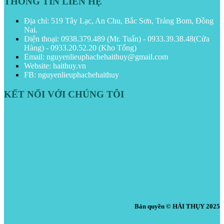
THÔNG TIN LIÊN HỆ
Địa chỉ: 519 Tây Lạc, An Chu, Bắc Sơn, Trảng Bom, Đồng
Nai.
Điện thoại: 0938.379.489 (Mr. Tuấn) - 0933.39.38.48(Cửa
Hàng) - 0933.20.52.20 (Kho Tổng)
Email: nguyenlieuphachehaithuy@gmail.com
Website: haithuy.vn
FB: nguyenlieuphachehaithuy
KẾT NỐI VỚI CHÚNG TÔI
Bản quyền © HẢI THỤY 2025