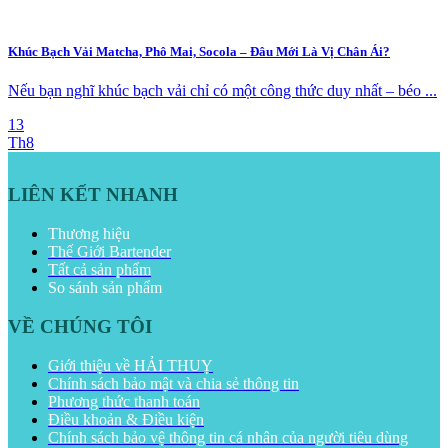
Khúc Bạch Vải Matcha, Phô Mai, Socola – Đâu Mới Là Vị Chân Ái?
Nếu bạn nghĩ khúc bạch vải chỉ có một công thức duy nhất – béo ...
13
Th8
LIÊN KẾT NHANH
Thương hiệu
Thế Giới Bartender
Tất cả sản phẩm
So sánh sản phẩm
VỀ CHÚNG TÔI
Giới thiệu về HẢI THUỴ
Chính sách bảo mật và chia sẻ thông tin
Phương thức thanh toán
Điều khoản & Điều kiện
Chính sách bảo vệ thông tin cá nhân của người tiêu dùng