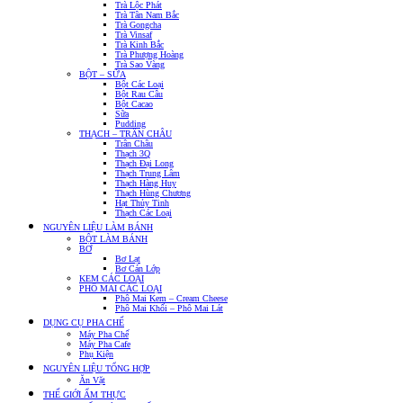
Trà Lộc Phát
Trà Tân Nam Bắc
Trà Gongcha
Trà Vinsaf
Trà Kinh Bắc
Trà Phượng Hoàng
Trà Sao Vàng
BỘT – SỮA
Bột Các Loại
Bột Rau Câu
Bột Cacao
Sữa
Pudding
THẠCH – TRÂN CHÂU
Trân Châu
Thạch 3Q
Thạch Đại Long
Thạch Trung Lâm
Thạch Hàng Huy
Thạch Hùng Chương
Hạt Thủy Tinh
Thạch Các Loại
NGUYÊN LIỆU LÀM BÁNH
BỘT LÀM BÁNH
BƠ
Bơ Lạt
Bơ Cán Lớp
KEM CÁC LOẠI
PHÔ MAI CÁC LOẠI
Phô Mai Kem – Cream Cheese
Phô Mai Khối – Phô Mai Lát
DỤNG CỤ PHA CHẾ
Máy Pha Chế
Máy Pha Cafe
Phụ Kiện
NGUYÊN LIỆU TỔNG HỢP
Ăn Vặt
THẾ GIỚI ẨM THỰC