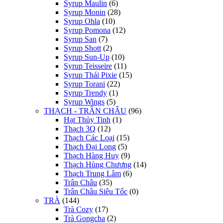
Syrup Maulin
(6)
Syrup Monin
(28)
Syrup Ohla
(10)
Syrup Pomona
(12)
Syrup San
(7)
Syrup Shott
(2)
Syrup Sun-Up
(10)
Syrup Teisseire
(11)
Syrup Thái Pixie
(15)
Syrup Torani
(22)
Syrup Trendy
(1)
Syrup Wings
(5)
THẠCH - TRÂN CHÂU
(96)
Hạt Thủy Tinh
(1)
Thạch 3Q
(12)
Thạch Các Loại
(15)
Thạch Đại Long
(5)
Thạch Hàng Huy
(9)
Thạch Hùng Chương
(14)
Thạch Trung Lâm
(6)
Trân Châu
(35)
Trân Châu Siêu Tốc
(0)
TRÀ
(144)
Trà Cozy
(17)
Trà Gongcha
(2)