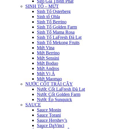
Siro Gia Thịnh Phát
SINH TỐ – MỨT
Sinh Tố Osterberg
Sinh tố Ohla
Sinh Tố Berrino
Sinh Tố Golden Farm
Sinh Tố Mama Rosa
Sinh Tố LaFresh Đà Lạt
Sinh Tố Mekong Fruits
Mứt Vina
Mứt Berrino
Mứt Sensini
Mứt Boduo
Mứt Andros
Mứt Vị Á
Mứt Maomao
NƯỚC CỐT TRÁI CÂY
Nước Cốt LaFresh Đà Lạt
Nước Cốt Golden Farm
Nước Ép Sunquick
SAUCE
Sauce Monin
Sauce Torani
Sauce Hershey’s
Sauce DaVinci