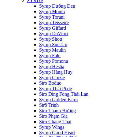
SYRUP
Syrup Đường Đen
Syrup Monin
Syrup Torani
Syrup Teisseire
Syrup Giffard
Syrup DaVinci
Syrup Shott
Syrup Sun-Up
Syrup Maulin
Syrup Falu
Syrup Pomona
Syrup Hestia
Syrup Hàng Huy
Syrup Cruzie
Siro Boduo
Syrup Thái Pixie
Siro Ding Fong Thái Lan
Syrup Golden Farm
Sirô Trinh
Siro Thanh Hương
Siro Phạm Gia
Siro Chang Thai
Syrup Wings
Syrup Good Heart