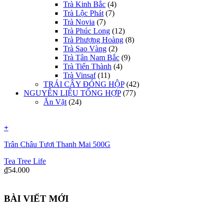
Trà Kinh Bắc
(4)
Trà Lộc Phát
(7)
Trà Novia
(7)
Trà Phúc Long
(12)
Trà Phượng Hoàng
(8)
Trà Sao Vàng
(2)
Trà Tân Nam Bắc
(9)
Trà Tiến Thành
(4)
Trà Vinsaf
(11)
TRÁI CÂY ĐÓNG HỘP
(42)
NGUYÊN LIỆU TỔNG HỢP
(77)
Ăn Vặt
(24)
+
Trân Châu Tươi Thanh Mai 500G
Tea Tree Life
₫
54.000
BÀI VIẾT MỚI