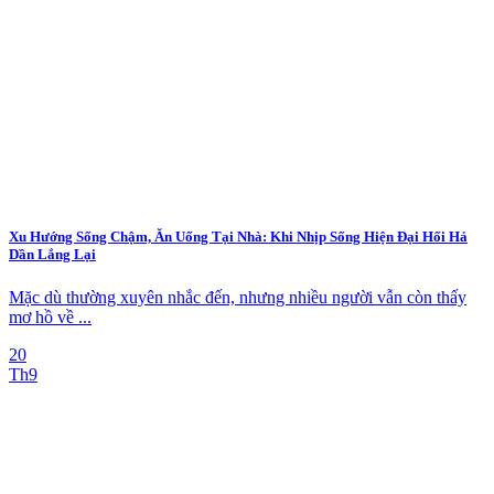
Xu Hướng Sống Chậm, Ăn Uống Tại Nhà: Khi Nhịp Sống Hiện Đại Hối Hả
Dần Lắng Lại
Mặc dù thường xuyên nhắc đến, nhưng nhiều người vẫn còn thấy
mơ hồ về ...
20
Th9