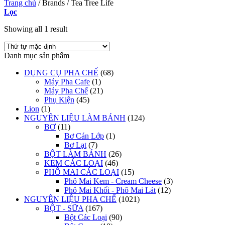
Trang chủ
/
Brands
/
Tea Tree Life
Lọc
Showing all 1 result
Danh mục sản phẩm
DỤNG CỤ PHA CHẾ
(68)
Máy Pha Cafe
(1)
Máy Pha Chế
(21)
Phụ Kiện
(45)
Lion
(1)
NGUYÊN LIỆU LÀM BÁNH
(124)
BƠ
(11)
Bơ Cán Lớp
(1)
Bơ Lạt
(7)
BỘT LÀM BÁNH
(26)
KEM CÁC LOẠI
(46)
PHÔ MAI CÁC LOẠI
(15)
Phô Mai Kem - Cream Cheese
(3)
Phô Mai Khối - Phô Mai Lát
(12)
NGUYÊN LIỆU PHA CHẾ
(1021)
BỘT - SỮA
(167)
Bột Các Loại
(90)