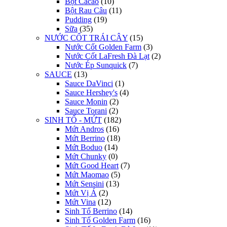
Bột Cacao
(10)
Bột Rau Câu
(11)
Pudding
(19)
Sữa
(35)
NƯỚC CỐT TRÁI CÂY
(15)
Nước Cốt Golden Farm
(3)
Nước Cốt LaFresh Đà Lạt
(2)
Nước Ép Sunquick
(7)
SAUCE
(13)
Sauce DaVinci
(1)
Sauce Hershey's
(4)
Sauce Monin
(2)
Sauce Torani
(2)
SINH TỐ - MỨT
(182)
Mứt Andros
(16)
Mứt Berrino
(18)
Mứt Boduo
(14)
Mứt Chunky
(0)
Mứt Good Heart
(7)
Mứt Maomao
(5)
Mứt Sensini
(13)
Mứt Vị Á
(2)
Mứt Vina
(12)
Sinh Tố Berrino
(14)
Sinh Tố Golden Farm
(16)