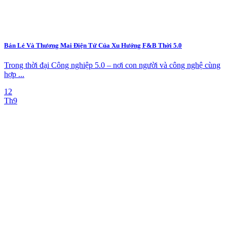
Bán Lẻ Và Thương Mại Điện Tử Của Xu Hướng F&B Thời 5.0
Trong thời đại Công nghiệp 5.0 – nơi con người và công nghệ cùng
hợp ...
12
Th9