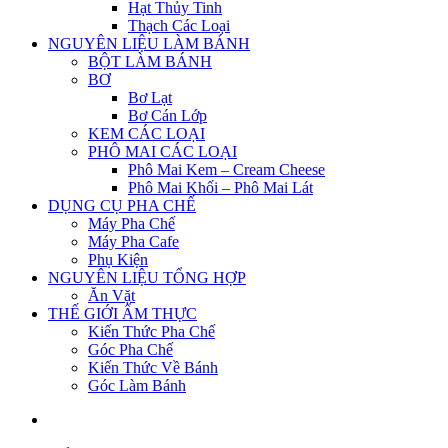
Hạt Thủy Tinh
Thạch Các Loại
NGUYÊN LIỆU LÀM BÁNH
BỘT LÀM BÁNH
BƠ
Bơ Lạt
Bơ Cán Lớp
KEM CÁC LOẠI
PHÔ MAI CÁC LOẠI
Phô Mai Kem – Cream Cheese
Phô Mai Khối – Phô Mai Lát
DỤNG CỤ PHA CHẾ
Máy Pha Chế
Máy Pha Cafe
Phụ Kiện
NGUYÊN LIỆU TỔNG HỢP
Ăn Vặt
THẾ GIỚI ẨM THỰC
Kiến Thức Pha Chế
Góc Pha Chế
Kiến Thức Về Bánh
Góc Làm Bánh