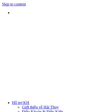
Skip to content
SHIP TOÀN QUỐC
Nhận hàng tại nhà
TƯ VẤN TRỰC TIẾP
Rút ngắn thời gian lựa chọn
ĐẢM BẢO CHẤT LƯỢNG
Sản phẩm chính hãng
HOTLINE
0938 379 489
|
0933 205 220
Hỗ trợ KH
Giới thiệu về Hải Thụy
Điều Khoản & Điều Kiện