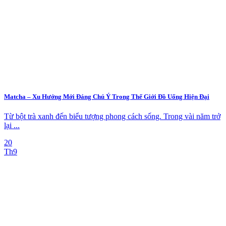
Matcha – Xu Hướng Mới Đáng Chú Ý Trong Thế Giới Đồ Uống Hiện Đại
Từ bột trà xanh đến biểu tượng phong cách sống. Trong vài năm trở
lại ...
20
Th9