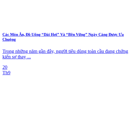
Các Món Ăn, Đồ Uống “Dài Hơi” Và “Bền Vững” Ngày Càng Được Ưa
Chuộng
Trong những năm gần đây, người tiêu dùng toàn cầu đang chứng
kiến sự thay ...
20
Th9