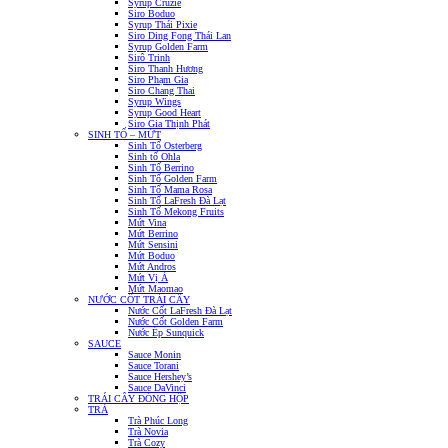
Syrup Cruzie
Siro Boduo
Syrup Thái Pixie
Siro Ding Fong Thái Lan
Syrup Golden Farm
Sirô Trinh
Siro Thanh Hương
Siro Phạm Gia
Siro Chang Thai
Syrup Wings
Syrup Good Heart
Siro Gia Thịnh Phát
SINH TỐ – MỨT
Sinh Tố Osterberg
Sinh tố Ohla
Sinh Tố Berrino
Sinh Tố Golden Farm
Sinh Tố Mama Rosa
Sinh Tố LaFresh Đà Lạt
Sinh Tố Mekong Fruits
Mứt Vina
Mứt Berrino
Mứt Sensini
Mứt Boduo
Mứt Andros
Mứt Vị Á
Mứt Maomao
NƯỚC CỐT TRÁI CÂY
Nước Cốt LaFresh Đà Lạt
Nước Cốt Golden Farm
Nước Ép Sunquick
SAUCE
Sauce Monin
Sauce Torani
Sauce Hershey’s
Sauce DaVinci
TRÁI CÂY ĐÓNG HỘP
TRÀ
Trà Phúc Long
Trà Novia
Trà Cozy