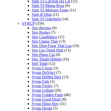
Sinh Tố LaFresh Đà Lạt
(11)
Sinh Tố Mama Rosa
(9)
Sinh Tố Mekong Fruits
(11)
Sinh tố Ohla
(11)
Sinh Tố Osterberg
(14)
SYRUP
(359)
Siro Berrino
(9)
Siro Boduo
(7)
Siro Casablanca
(11)
Siro Chang Thai
(13)
Siro Ding Fong Thái Lan
(19)
Siro Gia Thịnh Phát
(15)
Siro Phạm Gia
(0)
Siro Thanh Hương
(16)
Sirô Trinh
(12)
Syrup Cruzie
(3)
Syrup DaVinci
(7)
Syrup Đường Đen
(13)
Syrup Falu
(2)
Syrup Freshy
(7)
Syrup Giffard
(20)
Syrup Golden Farm
(40)
Syrup Good Heart
(8)
Syrup Hàng Huy
(11)
Syrup Hestia
(5)