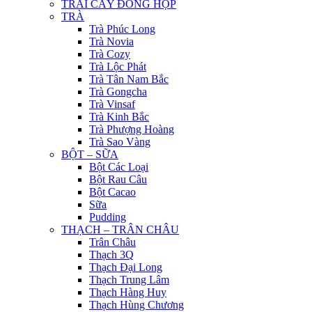
TRÁI CÂY ĐÓNG HỘP
TRÀ
Trà Phúc Long
Trà Novia
Trà Cozy
Trà Lộc Phát
Trà Tân Nam Bắc
Trà Gongcha
Trà Vinsaf
Trà Kinh Bắc
Trà Phượng Hoàng
Trà Sao Vàng
BỘT – SỮA
Bột Các Loại
Bột Rau Câu
Bột Cacao
Sữa
Pudding
THẠCH – TRÂN CHÂU
Trân Châu
Thạch 3Q
Thạch Đại Long
Thạch Trung Lâm
Thạch Hàng Huy
Thạch Hùng Chương