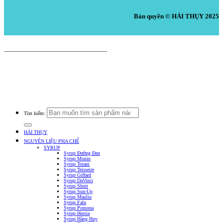
Bản quyền © HẢI THỤY 2025
Nguyên Liệu Pha Chế HẢI THỤY
---------------------------------------------------------------------
Cửa Hàng: 519 Tây Lạc, An Chu, Bắc Sơn, Trảng Bom, Đồng Nai.
Điện thoại: 0938.379.489 (Mr. Tuấn) - 0933.39.38.48 (Cửa Hàng) -
0933.20.52.20 (Kho Tổng) - Email: nguyenlieuphachehaithuy@gmail.com
Số giấy chứng nhận ĐKKD: 47J8010632 do Phòng Tài Chính Kế Hoạch UBND
Huyện Trảng Bom Cấp Ngày 03/10/2016
Tìm kiếm:
HẢI THỤY
NGUYÊN LIỆU PHA CHẾ
SYRUP
Syrup Đường Đen
Syrup Monin
Syrup Torani
Syrup Teisseire
Syrup Giffard
Syrup DaVinci
Syrup Shott
Syrup Sun-Up
Syrup Maulin
Syrup Falu
Syrup Pomona
Syrup Hestia
Syrup Hàng Huy