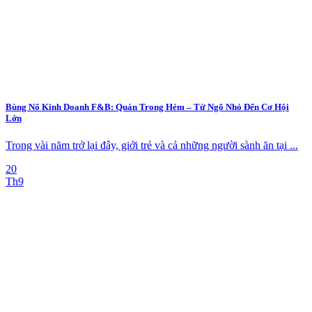
Bùng Nổ Kinh Doanh F&B: Quán Trong Hẻm – Từ Ngõ Nhỏ Đến Cơ Hội
Lớn
Trong vài năm trở lại đây, giới trẻ và cả những người sành ăn tại ...
20
Th9