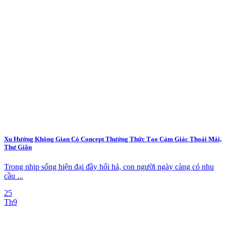
Xu Hướng Không Gian Có Concept Thưởng Thức Tạo Cảm Giác Thoải Mái,
Thư Giãn
Trong nhịp sống hiện đại đầy hối hả, con người ngày càng có nhu
cầu ...
25
Th9