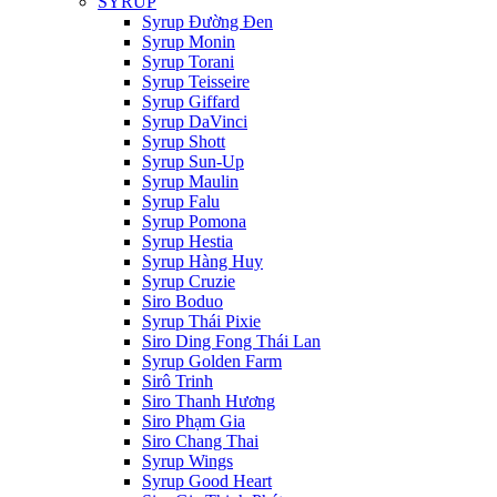
SYRUP
Syrup Đường Đen
Syrup Monin
Syrup Torani
Syrup Teisseire
Syrup Giffard
Syrup DaVinci
Syrup Shott
Syrup Sun-Up
Syrup Maulin
Syrup Falu
Syrup Pomona
Syrup Hestia
Syrup Hàng Huy
Syrup Cruzie
Siro Boduo
Syrup Thái Pixie
Siro Ding Fong Thái Lan
Syrup Golden Farm
Sirô Trinh
Siro Thanh Hương
Siro Phạm Gia
Siro Chang Thai
Syrup Wings
Syrup Good Heart