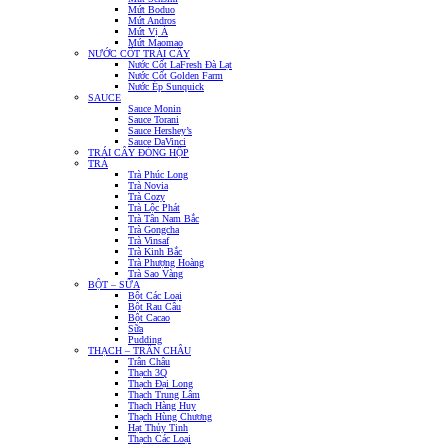
Mứt Boduo
Mứt Andros
Mứt Vị Á
Mứt Maomao
NƯỚC CỐT TRÁI CÂY
Nước Cốt LaFresh Đà Lạt
Nước Cốt Golden Farm
Nước Ép Sunquick
SAUCE
Sauce Monin
Sauce Torani
Sauce Hershey’s
Sauce DaVinci
TRÁI CÂY ĐÓNG HỘP
TRÀ
Trà Phúc Long
Trà Novia
Trà Cozy
Trà Lộc Phát
Trà Tân Nam Bắc
Trà Gongcha
Trà Vinsaf
Trà Kinh Bắc
Trà Phượng Hoàng
Trà Sao Vàng
BỘT – SỮA
Bột Các Loại
Bột Rau Câu
Bột Cacao
Sữa
Pudding
THẠCH – TRÂN CHÂU
Trân Châu
Thạch 3Q
Thạch Đại Long
Thạch Trung Lâm
Thạch Hàng Huy
Thạch Hùng Chương
Hạt Thủy Tinh
Thạch Các Loại