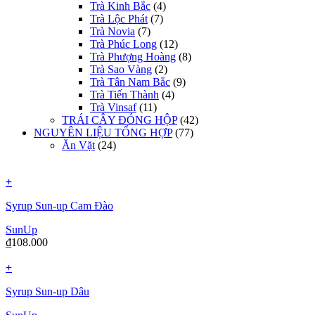
Trà Kinh Bắc
(4)
Trà Lộc Phát
(7)
Trà Novia
(7)
Trà Phúc Long
(12)
Trà Phượng Hoàng
(8)
Trà Sao Vàng
(2)
Trà Tân Nam Bắc
(9)
Trà Tiến Thành
(4)
Trà Vinsaf
(11)
TRÁI CÂY ĐÓNG HỘP
(42)
NGUYÊN LIỆU TỔNG HỢP
(77)
Ăn Vặt
(24)
+
Syrup Sun-up Cam Đào
SunUp
₫
108.000
+
Syrup Sun-up Dâu