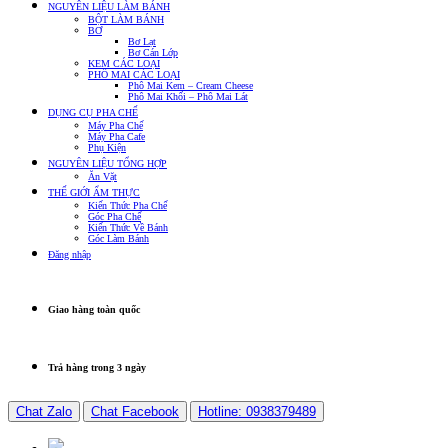
NGUYÊN LIỆU LÀM BÁNH
BỘT LÀM BÁNH
BƠ
Bơ Lạt
Bơ Cán Lớp
KEM CÁC LOẠI
PHÔ MAI CÁC LOẠI
Phô Mai Kem – Cream Cheese
Phô Mai Khối – Phô Mai Lát
DỤNG CỤ PHA CHẾ
Máy Pha Chế
Máy Pha Cafe
Phụ Kiện
NGUYÊN LIỆU TỔNG HỢP
Ăn Vặt
THẾ GIỚI ẨM THỰC
Kiến Thức Pha Chế
Góc Pha Chế
Kiến Thức Về Bánh
Góc Làm Bánh
Đăng nhập
Giao hàng toàn quốc
Trả hàng trong 3 ngày
Chat Zalo
Chat Facebook
Hotline: 0938379489