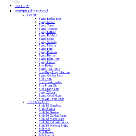
HẢI THỤY
NGUYÊN LIỆU PHA CHẾ
SYRUP
Syrup Đường Đen
Syrup Monin
Syrup Torani
Syrup Teisseire
Syrup Giffard
Syrup DaVinci
Syrup Shott
Syrup Sun-Up
Syrup Maulin
Syrup Falu
Syrup Pomona
Syrup Hestia
Syrup Hàng Huy
Syrup Cruzie
Siro Boduo
Syrup Thái Pixie
Siro Ding Fong Thái Lan
Syrup Golden Farm
Sirô Trinh
Siro Thanh Hương
Siro Phạm Gia
Siro Chang Thai
Syrup Wings
Syrup Good Heart
Siro Gia Thịnh Phát
SINH TỐ – MỨT
Sinh Tố Osterberg
Sinh tố Ohla
Sinh Tố Berrino
Sinh Tố Golden Farm
Sinh Tố Mama Rosa
Sinh Tố LaFresh Đà Lạt
Sinh Tố Mekong Fruits
Mứt Vina
Mứt Berrino
Mứt Sensini