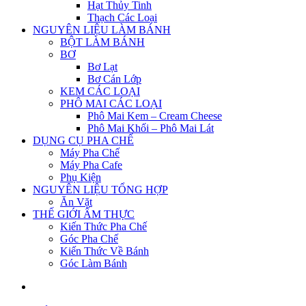
Hạt Thủy Tinh
Thạch Các Loại
NGUYÊN LIỆU LÀM BÁNH
BỘT LÀM BÁNH
BƠ
Bơ Lạt
Bơ Cán Lớp
KEM CÁC LOẠI
PHÔ MAI CÁC LOẠI
Phô Mai Kem – Cream Cheese
Phô Mai Khối – Phô Mai Lát
DỤNG CỤ PHA CHẾ
Máy Pha Chế
Máy Pha Cafe
Phụ Kiện
NGUYÊN LIỆU TỔNG HỢP
Ăn Vặt
THẾ GIỚI ẨM THỰC
Kiến Thức Pha Chế
Góc Pha Chế
Kiến Thức Về Bánh
Góc Làm Bánh