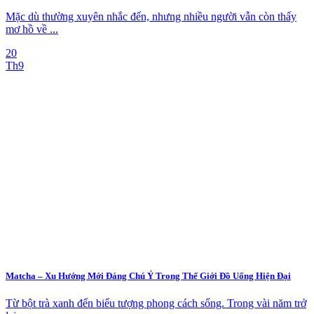
Mặc dù thường xuyên nhắc đến, nhưng nhiều người vẫn còn thấy
mơ hồ về ...
20
Th9
Matcha – Xu Hướng Mới Đáng Chú Ý Trong Thế Giới Đồ Uống Hiện Đại
Từ bột trà xanh đến biểu tượng phong cách sống. Trong vài năm trở