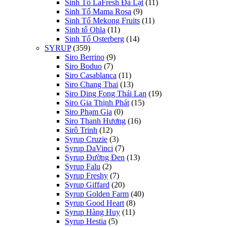
Sinh Tố LaFresh Đà Lạt
(11)
Sinh Tố Mama Rosa
(9)
Sinh Tố Mekong Fruits
(11)
Sinh tố Ohla
(11)
Sinh Tố Osterberg
(14)
SYRUP
(359)
Siro Berrino
(9)
Siro Boduo
(7)
Siro Casablanca
(11)
Siro Chang Thai
(13)
Siro Ding Fong Thái Lan
(19)
Siro Gia Thịnh Phát
(15)
Siro Phạm Gia
(0)
Siro Thanh Hương
(16)
Sirô Trinh
(12)
Syrup Cruzie
(3)
Syrup DaVinci
(7)
Syrup Đường Đen
(13)
Syrup Falu
(2)
Syrup Freshy
(7)
Syrup Giffard
(20)
Syrup Golden Farm
(40)
Syrup Good Heart
(8)
Syrup Hàng Huy
(11)
Syrup Hestia
(5)