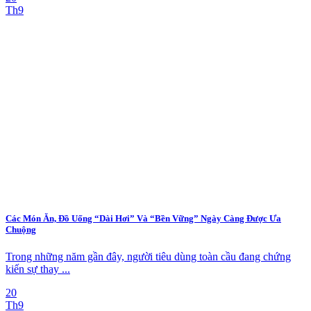
Th9
Các Món Ăn, Đồ Uống “Dài Hơi” Và “Bền Vững” Ngày Càng Được Ưa
Chuộng
Trong những năm gần đây, người tiêu dùng toàn cầu đang chứng
kiến sự thay ...
20
Th9