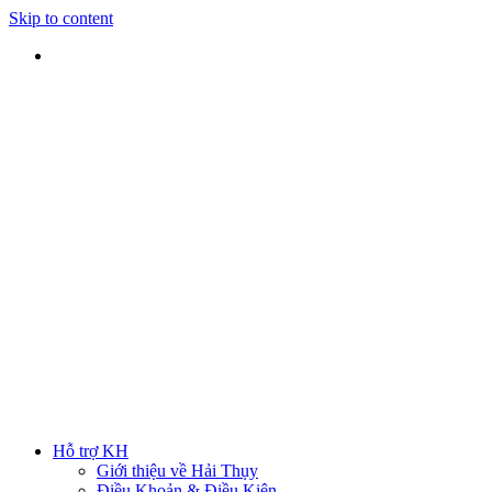
Skip to content
SHIP TOÀN QUỐC
Nhận hàng tại nhà
TƯ VẤN TRỰC TIẾP
Rút ngắn thời gian lựa chọn
ĐẢM BẢO CHẤT LƯỢNG
Sản phẩm chính hãng
HOTLINE
0938 379 489
|
0933 205 220
Hỗ trợ KH
Giới thiệu về Hải Thụy
Điều Khoản & Điều Kiện