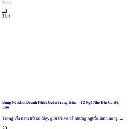
lại ...
20
Th9
Bùng Nổ Kinh Doanh F&B: Quán Trong Hẻm – Từ Ngõ Nhỏ Đến Cơ Hội
Lớn
Trong vài năm trở lại đây, giới trẻ và cả những người sành ăn tại ...
20