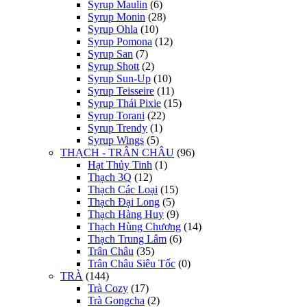
Syrup Maulin
(6)
Syrup Monin
(28)
Syrup Ohla
(10)
Syrup Pomona
(12)
Syrup San
(7)
Syrup Shott
(2)
Syrup Sun-Up
(10)
Syrup Teisseire
(11)
Syrup Thái Pixie
(15)
Syrup Torani
(22)
Syrup Trendy
(1)
Syrup Wings
(5)
THẠCH - TRÂN CHÂU
(96)
Hạt Thủy Tinh
(1)
Thạch 3Q
(12)
Thạch Các Loại
(15)
Thạch Đại Long
(5)
Thạch Hàng Huy
(9)
Thạch Hùng Chương
(14)
Thạch Trung Lâm
(6)
Trân Châu
(35)
Trân Châu Siêu Tốc
(0)
TRÀ
(144)
Trà Cozy
(17)
Trà Gongcha
(2)