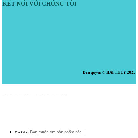
KẾT NỐI VỚI CHÚNG TÔI
Bản quyền © HẢI THỤY 2025
Nguyên Liệu Pha Chế HẢI THỤY
---------------------------------------------------------------------
Cửa Hàng: 519 Tây Lạc, An Chu, Bắc Sơn, Trảng Bom, Đồng Nai.
Điện thoại: 0938.379.489 (Mr. Tuấn) - 0933.39.38.48 (Cửa Hàng) -
0933.20.52.20 (Kho Tổng) - Email: nguyenlieuphachehaithuy@gmail.com
Số giấy chứng nhận ĐKKD: 47J8010632 do Phòng Tài Chính Kế Hoạch UBND
Huyện Trảng Bom Cấp Ngày 03/10/2016
Tìm kiếm: