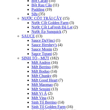
Bột Cacao
(10)
Bột Rau Câu
(11)
Pudding
(19)
Sữa
(35)
NƯỚC CỐT TRÁI CÂY
(15)
Nước Cốt Golden Farm
(3)
Nước Cốt LaFresh Đà Lạt
(2)
Nước Ép Sunquick
(7)
SAUCE
(13)
Sauce DaVinci
(1)
Sauce Hershey's
(4)
Sauce Monin
(2)
Sauce Torani
(2)
SINH TỐ - MỨT
(182)
Mứt Andros
(16)
Mứt Berrino
(18)
Mứt Boduo
(14)
Mứt Chunky
(0)
Mứt Good Heart
(7)
Mứt Maomao
(5)
Mứt Sensini
(13)
Mứt Vị Á
(2)
Mứt Vina
(12)
Sinh Tố Berrino
(14)
Sinh Tố Golden Farm
(16)