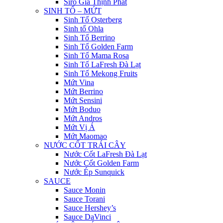
Siro Gia Thịnh Phát
SINH TỐ – MỨT
Sinh Tố Osterberg
Sinh tố Ohla
Sinh Tố Berrino
Sinh Tố Golden Farm
Sinh Tố Mama Rosa
Sinh Tố LaFresh Đà Lạt
Sinh Tố Mekong Fruits
Mứt Vina
Mứt Berrino
Mứt Sensini
Mứt Boduo
Mứt Andros
Mứt Vị Á
Mứt Maomao
NƯỚC CỐT TRÁI CÂY
Nước Cốt LaFresh Đà Lạt
Nước Cốt Golden Farm
Nước Ép Sunquick
SAUCE
Sauce Monin
Sauce Torani
Sauce Hershey’s
Sauce DaVinci