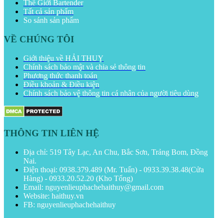
Thế Giới Bartender
Tất cả sản phẩm
So sánh sản phẩm
VỀ CHÚNG TÔI
Giới thiệu về HẢI THUỴ
Chính sách bảo mật và chia sẻ thông tin
Phương thức thanh toán
Điều khoản & Điều kiện
Chính sách bảo vệ thông tin cá nhân của người tiêu dùng
THÔNG TIN LIÊN HỆ
Địa chỉ: 519 Tây Lạc, An Chu, Bắc Sơn, Trảng Bom, Đồng
Nai.
Điện thoại: 0938.379.489 (Mr. Tuấn) - 0933.39.38.48(Cửa
Hàng) - 0933.20.52.20 (Kho Tổng)
Email: nguyenlieuphachehaithuy@gmail.com
Website: haithuy.vn
FB: nguyenlieuphachehaithuy