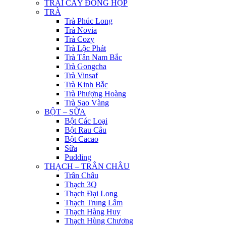
TRÁI CÂY ĐÓNG HỘP
TRÀ
Trà Phúc Long
Trà Novia
Trà Cozy
Trà Lộc Phát
Trà Tân Nam Bắc
Trà Gongcha
Trà Vinsaf
Trà Kinh Bắc
Trà Phượng Hoàng
Trà Sao Vàng
BỘT – SỮA
Bột Các Loại
Bột Rau Câu
Bột Cacao
Sữa
Pudding
THẠCH – TRÂN CHÂU
Trân Châu
Thạch 3Q
Thạch Đại Long
Thạch Trung Lâm
Thạch Hàng Huy
Thạch Hùng Chương