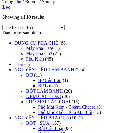
Trang chủ
/
Brands
/
SunUp
Lọc
Showing all 10 results
Danh mục sản phẩm
DỤNG CỤ PHA CHẾ
(68)
Máy Pha Cafe
(1)
Máy Pha Chế
(21)
Phụ Kiện
(45)
Lion
(1)
NGUYÊN LIỆU LÀM BÁNH
(124)
BƠ
(11)
Bơ Cán Lớp
(1)
Bơ Lạt
(7)
BỘT LÀM BÁNH
(26)
KEM CÁC LOẠI
(46)
PHÔ MAI CÁC LOẠI
(15)
Phô Mai Kem - Cream Cheese
(3)
Phô Mai Khối - Phô Mai Lát
(12)
NGUYÊN LIỆU PHA CHẾ
(1021)
BỘT - SỮA
(167)
Bột Các Loại
(90)