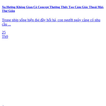
Xu Hướng Không Gian Có Concept Thưởng Thức Tạo Cảm Giác Thoải Mái,
Thư Giãn
Trong nhịp sống hiện đại đầy hối hả, con người ngày càng có nhu
cầu ...
25
Th9