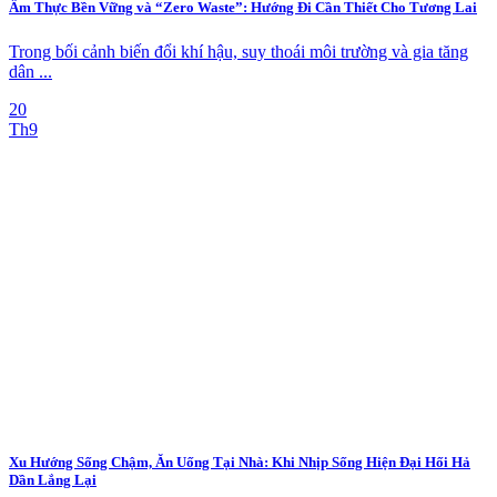
Ẩm Thực Bền Vững và “Zero Waste”: Hướng Đi Cần Thiết Cho Tương Lai
Trong bối cảnh biến đổi khí hậu, suy thoái môi trường và gia tăng
dân ...
20
Th9
Xu Hướng Sống Chậm, Ăn Uống Tại Nhà: Khi Nhịp Sống Hiện Đại Hối Hả
Dần Lắng Lại