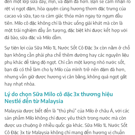
đến một lớp sữa dày, mịn, và đậm đà hơn. Bạn sẽ cảm nhận rõ
rệt vị ngọt đậm, hòa quyện cùng hương thơm đặc trưng của
cacao và sữa, tạo ra cảm giác thỏa mãn ngay từ ngụm đầu
tiên. Milo cô đặc không chỉ là thức uống giải khát mà còn là
một trải nghiệm đầy ấn tượng, đặc biệt khi được kết hợp với
đá bào, sữa đặc và Milo dầm.
Sự tiện lợi của Sữa Milo 1L Nước Sốt Cô Đặc 3x còn nằm ở chỗ
bạn không cần phải pha chế thêm đường hay các nguyên liệu
phụ khác để tăng độ ngọt. Chỉ cần một lượng nhỏ nước sốt,
bạn đã có thể làm cho ly Milo của mình trở nên đậm đà hơn,
nhưng vẫn giữ được hương vị cân bằng, không quá ngọt gắt
hay nhạt nhòa.
Lý do chọn Sữa Milo cô đặc 3x thương hiệu
Nestlé đến từ Malaysia
Malaysia được biết đến là “thủ phủ” của Milo ở châu Á, với các
sản phẩm Milo không chỉ được yêu thích trong nước mà còn
được ưa chuộng ở nhiều quốc gia khác. Sữa Milo 1L Nước Sốt
Cô Đặc 3x từ Malaysia không chỉ mang đến hương vị chuẩn