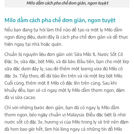
Milo dầm cách pha chế đơn giản, ngon tuyệt
Milo dầm cách pha chế đơn giản, ngon tuyệt
Nếu bạn đang tự hỏi làm thế nào để tạo ra một ly Milo dầm
ngon đúng điệu, dưới đây là cách pha chế đơn giản và dễ thực
hiện ngay tại nhà hoặc quán.
Chuẩn bị nguyên liệu đơn giản với: Sữa Milo 1L Nước Sốt Cô
Đặc 3x, sữa đặc, bột Milo, và đá bào. Đầu tiên, bạn cho một lớp
sữa đặc dưới đáy ly, sau đó thêm một lượng vừa đủ Milo cô
đặc 3x. Tiếp theo, đổ đá bào lên trên và rải một lớp bột Milo.
Cuối cùng, thêm một ít Milo cô đặc lên trên cùng. Sau khi
khuấy đều, bạn sẽ có ngay một ly Milo dầm thơm ngon, đậm
đà vị sữa cacao.
Chỉ với những bước đơn giản, bạn đã có ngay ly Milo dầm
thơm ngon, béo ngậy chuẩn vị Malaysia. Điều đặc biệt là nhờ
nước sốt cô đặc 3x, hương vị của Milo trong ly sẽ trở nên đậm
đà hơn bao giờ hết, làm hài lòng ngay cả những tín đồ Milo