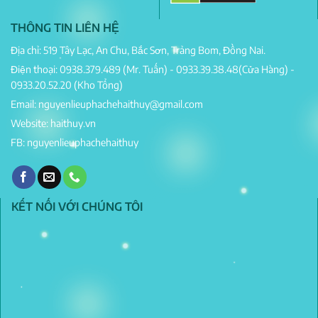
THÔNG TIN LIÊN HỆ
Địa chỉ: 519 Tây Lạc, An Chu, Bắc Sơn, Trảng Bom, Đồng Nai.
Điện thoại: 0938.379.489 (Mr. Tuấn) - 0933.39.38.48(Cửa Hàng) -
0933.20.52.20 (Kho Tổng)
Email: nguyenlieuphachehaithuy@gmail.com
Website: haithuy.vn
FB: nguyenlieuphachehaithuy
KẾT NỐI VỚI CHÚNG TÔI