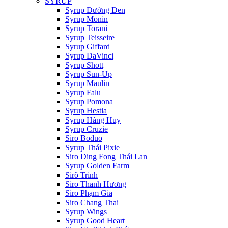
SYRUP
Syrup Đường Đen
Syrup Monin
Syrup Torani
Syrup Teisseire
Syrup Giffard
Syrup DaVinci
Syrup Shott
Syrup Sun-Up
Syrup Maulin
Syrup Falu
Syrup Pomona
Syrup Hestia
Syrup Hàng Huy
Syrup Cruzie
Siro Boduo
Syrup Thái Pixie
Siro Ding Fong Thái Lan
Syrup Golden Farm
Sirô Trinh
Siro Thanh Hương
Siro Phạm Gia
Siro Chang Thai
Syrup Wings
Syrup Good Heart