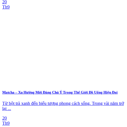
20
Th9
Matcha – Xu Hướng Mới Đáng Chú Ý Trong Thế Giới Đồ Uống Hiện Đại
Từ bột trà xanh đến biểu tượng phong cách sống. Trong vài năm trở
lại ...
20
Th9