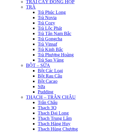
TRÁI CÂY ĐÓNG HỘP
TRÀ
Trà Phúc Long
Trà Novia
Trà Cozy
Trà Lộc Phát
Trà Tân Nam Bắc
Trà Gongcha
Trà Vinsaf
Trà Kinh Bắc
Trà Phượng Hoàng
Trà Sao Vàng
BỘT – SỮA
Bột Các Loại
Bột Rau Câu
Bột Cacao
Sữa
Pudding
THẠCH – TRÂN CHÂU
Trân Châu
Thạch 3Q
Thạch Đại Long
Thạch Trung Lâm
Thạch Hàng Huy
Thạch Hùng Chương