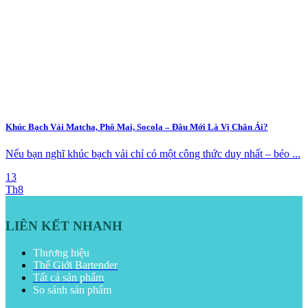
Khúc Bạch Vải Matcha, Phô Mai, Socola – Đâu Mới Là Vị Chân Ái?
Nếu bạn nghĩ khúc bạch vải chỉ có một công thức duy nhất – béo ...
13
Th8
LIÊN KẾT NHANH
Thương hiệu
Thế Giới Bartender
Tất cả sản phẩm
So sánh sản phẩm