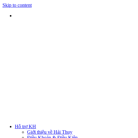
Skip to content
SHIP TOÀN QUỐC
Nhận hàng tại nhà
TƯ VẤN TRỰC TIẾP
Rút ngắn thời gian lựa chọn
ĐẢM BẢO CHẤT LƯỢNG
Sản phẩm chính hãng
HOTLINE
0938 379 489
|
0933 205 220
Hỗ trợ KH
Giới thiệu về Hải Thụy
Điều Khoản & Điều Kiện