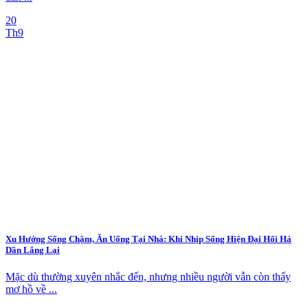
20
Th9
Xu Hướng Sống Chậm, Ăn Uống Tại Nhà: Khi Nhịp Sống Hiện Đại Hối Hả
Dần Lắng Lại
Mặc dù thường xuyên nhắc đến, nhưng nhiều người vẫn còn thấy
mơ hồ về ...