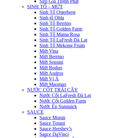
Siro Gia Thịnh Phát
SINH TỐ – MỨT
Sinh Tố Osterberg
Sinh tố Ohla
Sinh Tố Berrino
Sinh Tố Golden Farm
Sinh Tố Mama Rosa
Sinh Tố LaFresh Đà Lạt
Sinh Tố Mekong Fruits
Mứt Vina
Mứt Berrino
Mứt Sensini
Mứt Boduo
Mứt Andros
Mứt Vị Á
Mứt Maomao
NƯỚC CỐT TRÁI CÂY
Nước Cốt LaFresh Đà Lạt
Nước Cốt Golden Farm
Nước Ép Sunquick
SAUCE
Sauce Monin
Sauce Torani
Sauce Hershey’s
Sauce DaVinci