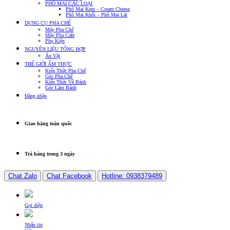
PHÔ MAI CÁC LOẠI
Phô Mai Kem – Cream Cheese
Phô Mai Khối – Phô Mai Lát
DỤNG CỤ PHA CHẾ
Máy Pha Chế
Máy Pha Cafe
Phụ Kiện
NGUYÊN LIỆU TỔNG HỢP
Ăn Vặt
THẾ GIỚI ẨM THỰC
Kiến Thức Pha Chế
Góc Pha Chế
Kiến Thức Về Bánh
Góc Làm Bánh
Đăng nhập
Giao hàng toàn quốc
Trả hàng trong 3 ngày
Chat Zalo
Chat Facebook
Hotline: 0938379489
Gọi điện
Nhắn tin