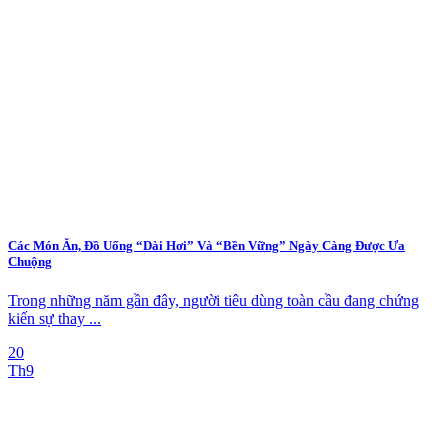
Các Món Ăn, Đồ Uống “Dài Hơi” Và “Bền Vững” Ngày Càng Được Ưa
Chuộng
Trong những năm gần đây, người tiêu dùng toàn cầu đang chứng
kiến sự thay ...
20
Th9