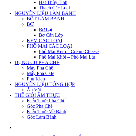
Hạt Thủy Tinh
Thạch Các Loại
NGUYÊN LIỆU LÀM BÁNH
BỘT LÀM BÁNH
BƠ
Bơ Lạt
Bơ Cán Lớp
KEM CÁC LOẠI
PHÔ MAI CÁC LOẠI
Phô Mai Kem – Cream Cheese
Phô Mai Khối – Phô Mai Lát
DỤNG CỤ PHA CHẾ
Máy Pha Chế
Máy Pha Cafe
Phụ Kiện
NGUYÊN LIỆU TỔNG HỢP
Ăn Vặt
THẾ GIỚI ẨM THỰC
Kiến Thức Pha Chế
Góc Pha Chế
Kiến Thức Về Bánh
Góc Làm Bánh