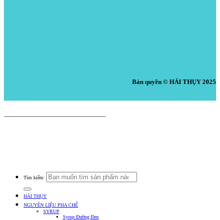
Bản quyền © HẢI THỤY 2025
Nguyên Liệu Pha Chế HẢI THỤY
---------------------------------------------------------------------
Cửa Hàng: 519 Tây Lạc, An Chu, Bắc Sơn, Trảng Bom, Đồng Nai.
Điện thoại: 0938.379.489 (Mr. Tuấn) - 0933.39.38.48 (Cửa Hàng) -
0933.20.52.20 (Kho Tổng) - Email: nguyenlieuphachehaithuy@gmail.com
Số giấy chứng nhận ĐKKD: 47J8010632 do Phòng Tài Chính Kế Hoạch UBND
Huyện Trảng Bom Cấp Ngày 03/10/2016
Tìm kiếm:
HẢI THỤY
NGUYÊN LIỆU PHA CHẾ
SYRUP
Syrup Đường Đen