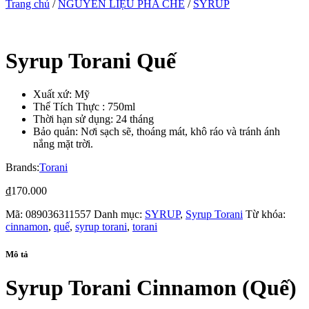
Trang chủ
/
NGUYÊN LIỆU PHA CHẾ
/
SYRUP
Syrup Torani Quế
Xuất xứ: Mỹ
Thể Tích Thực : 750ml
Thời hạn sử dụng: 24 tháng
Bảo quản: Nơi sạch sẽ, thoáng mát, khô ráo và tránh ánh
nắng mặt trời.
Brands:
Torani
₫
170.000
Mã:
089036311557
Danh mục:
SYRUP
,
Syrup Torani
Từ khóa:
cinnamon
,
quế
,
syrup torani
,
torani
Mô tả
Syrup Torani Cinnamon (Quế)