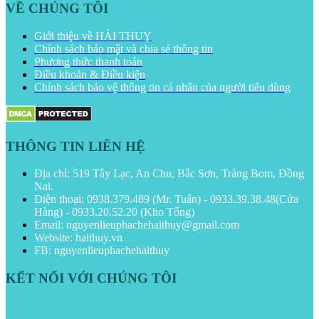
VỀ CHÚNG TÔI
Giới thiệu về HẢI THUỴ
Chính sách bảo mật và chia sẻ thông tin
Phương thức thanh toán
Điều khoản & Điều kiện
Chính sách bảo vệ thông tin cá nhân của người tiêu dùng
THÔNG TIN LIÊN HỆ
Địa chỉ: 519 Tây Lạc, An Chu, Bắc Sơn, Trảng Bom, Đồng
Nai.
Điện thoại: 0938.379.489 (Mr. Tuấn) - 0933.39.38.48(Cửa
Hàng) - 0933.20.52.20 (Kho Tổng)
Email: nguyenlieuphachehaithuy@gmail.com
Website: haithuy.vn
FB: nguyenlieuphachehaithuy
KẾT NỐI VỚI CHÚNG TÔI