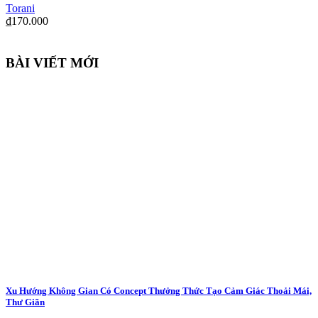
Torani
₫
170.000
BÀI VIẾT MỚI
Xu Hướng Không Gian Có Concept Thưởng Thức Tạo Cảm Giác Thoải Mái,
Thư Giãn