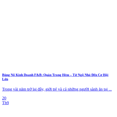
Bùng Nổ Kinh Doanh F&B: Quán Trong Hẻm – Từ Ngõ Nhỏ Đến Cơ Hội
Lớn
Trong vài năm trở lại đây, giới trẻ và cả những người sành ăn tại ...
20
Th9