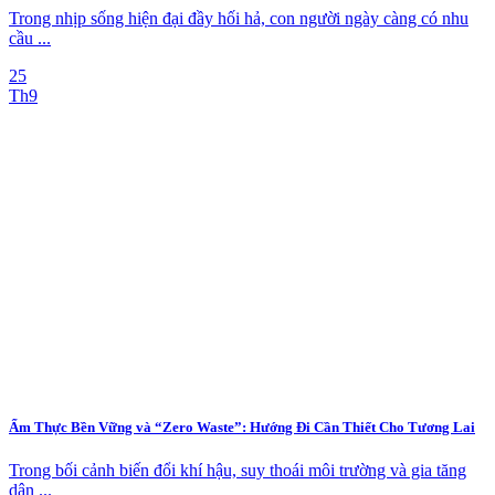
Trong nhịp sống hiện đại đầy hối hả, con người ngày càng có nhu
cầu ...
25
Th9
Ẩm Thực Bền Vững và “Zero Waste”: Hướng Đi Cần Thiết Cho Tương Lai
Trong bối cảnh biến đổi khí hậu, suy thoái môi trường và gia tăng
dân ...