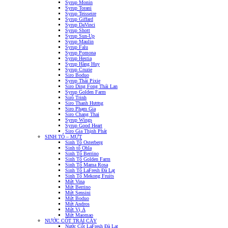
Syrup Monin
Syrup Torani
Syrup Teisseire
Syrup Giffard
Syrup DaVinci
Syrup Shott
Syrup Sun-Up
Syrup Maulin
Syrup Falu
Syrup Pomona
Syrup Hestia
Syrup Hàng Huy
Syrup Cruzie
Siro Boduo
Syrup Thái Pixie
Siro Ding Fong Thái Lan
Syrup Golden Farm
Sirô Trinh
Siro Thanh Hương
Siro Phạm Gia
Siro Chang Thai
Syrup Wings
Syrup Good Heart
Siro Gia Thịnh Phát
SINH TỐ – MỨT
Sinh Tố Osterberg
Sinh tố Ohla
Sinh Tố Berrino
Sinh Tố Golden Farm
Sinh Tố Mama Rosa
Sinh Tố LaFresh Đà Lạt
Sinh Tố Mekong Fruits
Mứt Vina
Mứt Berrino
Mứt Sensini
Mứt Boduo
Mứt Andros
Mứt Vị Á
Mứt Maomao
NƯỚC CỐT TRÁI CÂY
Nước Cốt LaFresh Đà Lạt