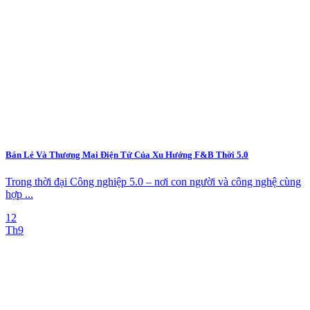
Bán Lẻ Và Thương Mại Điện Tử Của Xu Hướng F&B Thời 5.0
Trong thời đại Công nghiệp 5.0 – nơi con người và công nghệ cùng
hợp ...
12
Th9