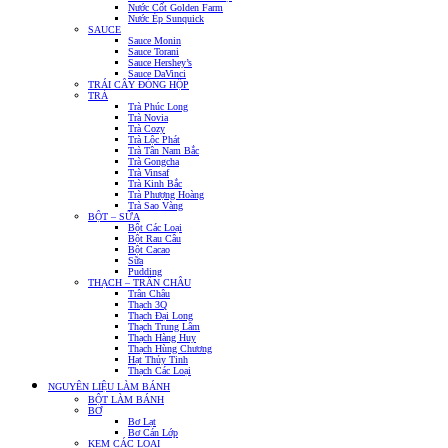
Nước Cốt Golden Farm
Nước Ép Sunquick
SAUCE
Sauce Monin
Sauce Torani
Sauce Hershey’s
Sauce DaVinci
TRÁI CÂY ĐÓNG HỘP
TRÀ
Trà Phúc Long
Trà Novia
Trà Cozy
Trà Lộc Phát
Trà Tân Nam Bắc
Trà Gongcha
Trà Vinsaf
Trà Kinh Bắc
Trà Phượng Hoàng
Trà Sao Vàng
BỘT – SỮA
Bột Các Loại
Bột Rau Câu
Bột Cacao
Sữa
Pudding
THẠCH – TRÂN CHÂU
Trân Châu
Thạch 3Q
Thạch Đại Long
Thạch Trung Lâm
Thạch Hàng Huy
Thạch Hùng Chương
Hạt Thủy Tinh
Thạch Các Loại
NGUYÊN LIỆU LÀM BÁNH
BỘT LÀM BÁNH
BƠ
Bơ Lạt
Bơ Cán Lớp
KEM CÁC LOẠI